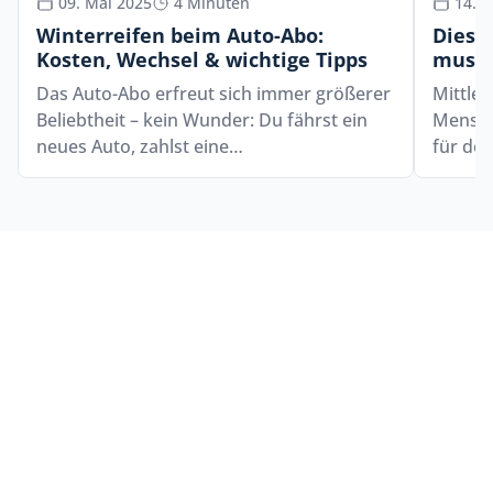
09. Mai 2025
4 Minuten
14. A
Winterreifen beim Auto-Abo:
Diese
Kosten, Wechsel & wichtige Tipps
musst
Das Auto-Abo erfreut sich immer größerer
Mittle
Beliebtheit – kein Wunder: Du fährst ein
Mensche
neues Auto, zahlst eine…
für de