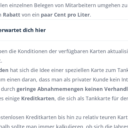
vielen einzelnen Belegen von Mitarbeitern umgehen 
em
Rabatt
von ein
paar Cent pro Liter
.
erwartet dich hier
en die Konditionen der verfügbaren Karten aktualis
.
den
hat sich die Idee einer speziellen Karte zum Tan
zum einen daran, dass man als privater Kunde kein In
 durch
geringe Abnahmemengen keinen Verhandl
es einige
Kreditkarten
, die sich als Tankkarte für 
tenlosen Kreditkarten bis hin zu relativ teuren Kart
alb sollte man immer kalkulieren, ob sich die Jahr