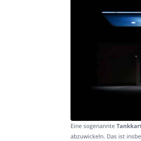
Eine sogenannte
Tankkar
abzuwickeln. Das ist insb