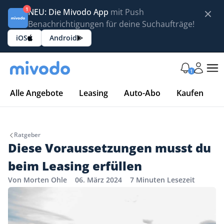
1
NEU: Die Mivodo App
mit Push
Benachrichtigungen für deine Suchaufträge!
iOS
Android
1
Alle Angebote
Leasing
Auto-Abo
Kaufen
Ratgeber
Diese Voraussetzungen musst du
beim Leasing erfüllen
Von Morten Ohle
06. März 2024
7 Minuten Lesezeit