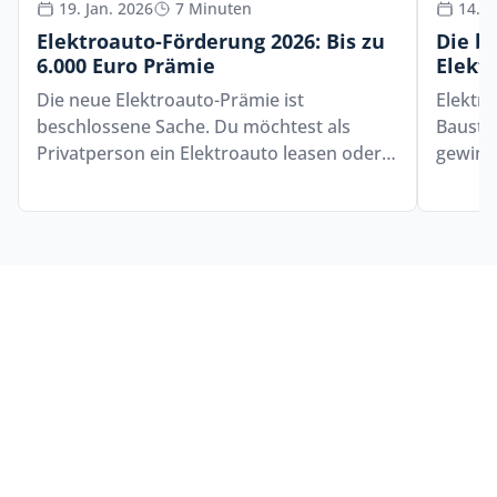
19. Jan. 2026
7 Minuten
14. A
Elektroauto-Förderung 2026: Bis zu
Die b
6.000 Euro Prämie
Elekt
Die neue Elektroauto-Prämie ist
Elektro
beschlossene Sache. Du möchtest als
Bauste
Privatperson ein Elektroauto leasen oder…
gewinn