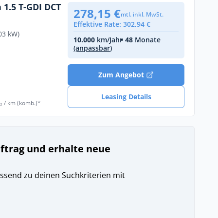
 1.5 T-GDI DCT
278,15 €
mtl. inkl. MwSt.
Effektive Rate: 302,94 €
03 kW)
10.000
km/Jahr
• 48
Monate
(anpassbar)
€
Zum Angebot
Leasing Details
₂ / km (komb.)*
uftrag und erhalte neue
ssend zu deinen Suchkriterien mit