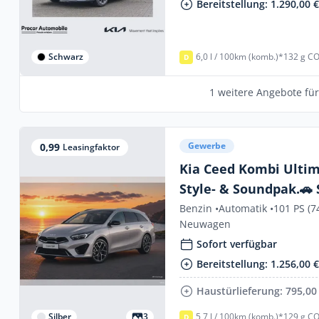
Bereitstellung: 1.290,00 
Schwarz
6,0 l / 100km (komb.)*
132 g CO
D
1 weitere Angebote fü
Gewerbe
0,99
Leasingfaktor
Kia Ceed Kombi Ultim
Style- & Soundpak.🚗 Sofort
lieferbar❗
Benzin •
Automatik •
101 PS (7
Neuwagen
Sofort verfügbar
Bereitstellung: 1.256,00 
Haustürlieferung: 795,00
Silber
3
5,7 l / 100km (komb.)*
129 g CO
D