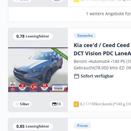
1 weitere Angebote fü
Gewerbe
0,78
Leasingfaktor
Kia cee'd / Ceed Ceed
DCT Vision PDC Lane
Benzin •
Automatik •
140 PS (1
Gebraucht
(78.050 km)
• EZ: 0
Sofort verfügbar
Silber
13
6,1 l / 100km (komb.)*
140 g CO
E
Privat
0,85
Leasingfaktor