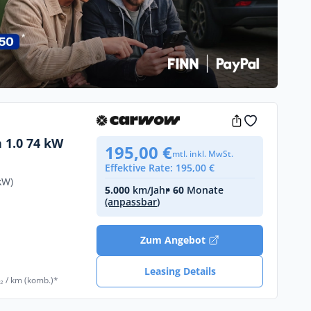
 1.0 74 kW
195,00 €
mtl. inkl. MwSt.
Effektive Rate: 195,00 €
kW)
5.000
km/Jahr
• 60
Monate
(anpassbar)
Zum Angebot
Leasing Details
₂ / km (komb.)*