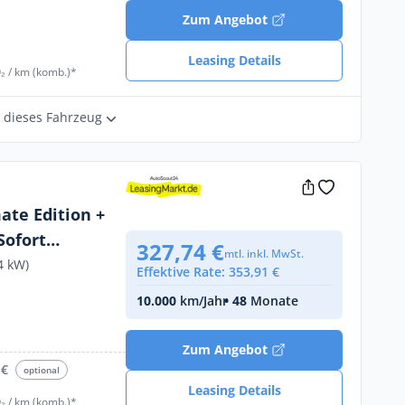
€
Zum Angebot
Leasing Details
₂ / km (komb.)*
r dieses Fahrzeug
ate Edition +
327,74 €
mtl. inkl. MwSt.
4 kW)
Effektive Rate: 353,91 €
10.000
km/Jahr
• 48
Monate
€
Zum Angebot
 €
optional
Leasing Details
₂ / km (komb.)*