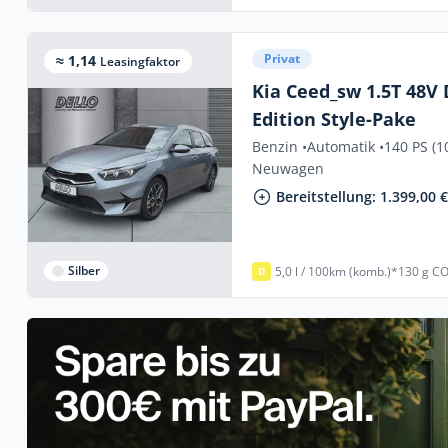
Privat
≈ 1,14
Leasingfaktor
Kia Ceed_sw 1.5T 48V
Edition Style-Pake
Benzin •
Automatik •
140 PS (1
Neuwagen
Bereitstellung: 1.399,00 
Silber
5,0 l / 100km (komb.)*
130 g CO
D