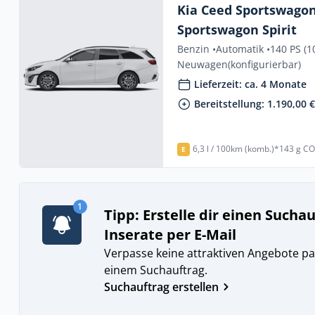
Kia Ceed Sportswagon
Sportswagon Spirit
Benzin •
Automatik •
140 PS (1
Neuwagen
(konfigurierbar)
Lieferzeit: ca. 4 Monate
Bereitstellung: 1.190,00 
6,3 l / 100km (komb.)*
143 g CO
E
1
Tipp: Erstelle dir einen Sucha
Inserate per E-Mail
Verpasse keine attraktiven Angebote pa
einem Suchauftrag.
Suchauftrag erstellen