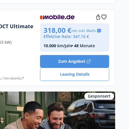
 DCT Ultimate
318,00 €
mtl. inkl. MwSt.
Effektive Rate: 347,15 €
03 kW)
10.000
km/Jahr
• 48
Monate
€
Zum Angebot
Leasing Details
₂ / km (komb.)*
Gesponsert