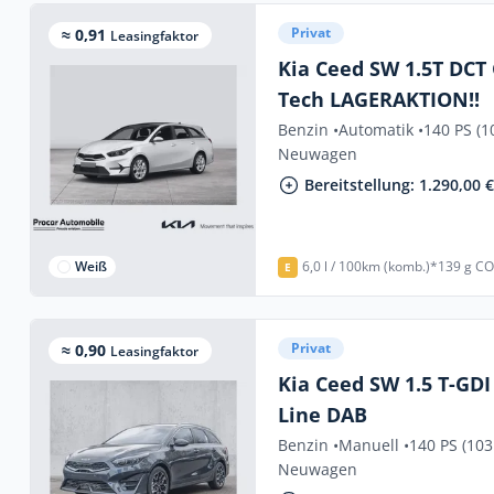
Privat
≈ 0,91
Leasingfaktor
Kia Ceed SW 1.5T DCT 
Tech LAGERAKTION!!
Benzin •
Automatik •
140 PS (1
Neuwagen
Bereitstellung: 1.290,00 
Weiß
6,0 l / 100km (komb.)*
139 g CO
E
Privat
≈ 0,90
Leasingfaktor
Kia Ceed SW 1.5 T-GDI
Line DAB
Benzin •
Manuell •
140 PS (103
Neuwagen