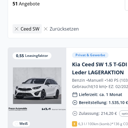
51
Angebote
Ceed SW
Zurücksetzen
Privat & Gewerbe
0,55
Leasingfaktor
Kia Ceed SW 1.5 T-GDI
Leder LAGERAKTION
Benzin •
Manuell •
140 PS (103
Gebraucht
(10 km)
• EZ: 02/20
Lieferzeit: ca. 1 Monat
Bereitstellung: 1.535,10 
Zulassung: 214,20 €
opti
Weiß
6,3 l / 100km (komb.)*
136 g CO
E