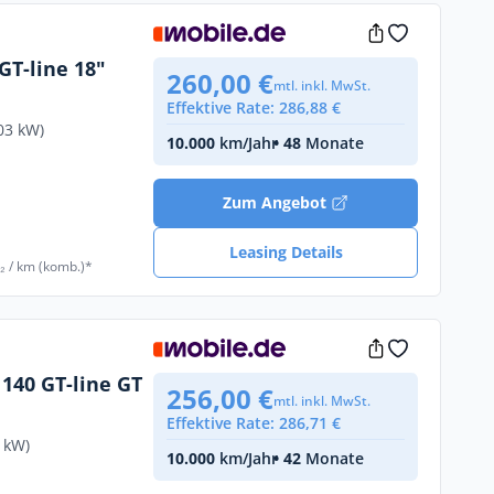
GT-line 18"
260,00 €
mtl. inkl. MwSt.
Effektive Rate: 286,88 €
03 kW)
10.000
km/Jahr
• 48
Monate
€
Zum Angebot
Leasing Details
₂ / km (komb.)*
 140 GT-line GT
256,00 €
mtl. inkl. MwSt.
Effektive Rate: 286,71 €
 kW)
10.000
km/Jahr
• 42
Monate