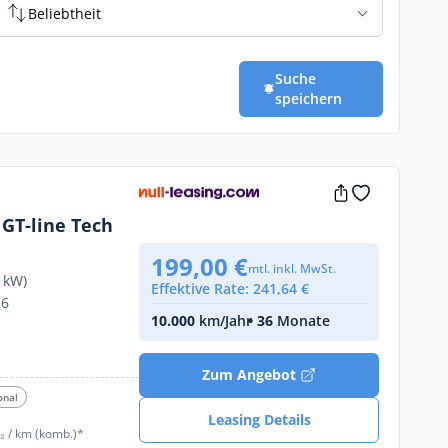
Beliebtheit
Suche
speichern
 GT-line Tech
199,00 €
mtl. inkl. MwSt.
 kW)
Effektive Rate: 241,64 €
26
10.000
km/Jahr
• 36
Monate
€
Zum Angebot
onal
Leasing Details
₂ / km (komb.)*