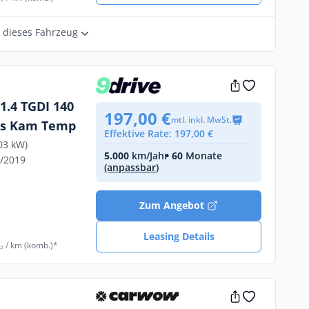
r dieses Fahrzeug
 1.4 TGDI 140
197,00 €
mtl. inkl. MwSt.
As Kam Temp
Effektive Rate: 197,00 €
03 kW)
5.000
km/Jahr
• 60
Monate
9/2019
(anpassbar)
Zum Angebot
Leasing Details
₂ / km (komb.)*