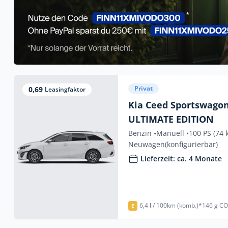
Privat
0,69
Leasingfaktor
Kia Ceed Sportswagon
ULTIMATE EDITION
Benzin •
Manuell •
100 PS (74 
Neuwagen
(konfigurierbar)
Lieferzeit: ca. 4 Monate
6,4 l / 100km (komb.)*
146 g CO
E