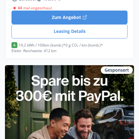
44
mal angeschaut
Zum Angebot
Leasing Details
19,2 kWh / 100km (komb.)*
0 g CO₂ / km (komb.)*
A
Elektr. Reichweite: 412 km
Gesponsert