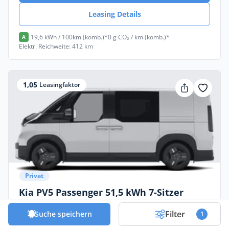
Leasing Details
19,6 kWh / 100km (komb.)*
0 g CO₂ / km (komb.)*
A
Elektr. Reichweite: 412 km
1,05
Leasingfaktor
Privat
Kia PV5 Passenger 51,5 kWh 7-Sitzer
Essential
Filter
Suche speichern
1
Elektro •
Automatik •
122 PS (89 kW)