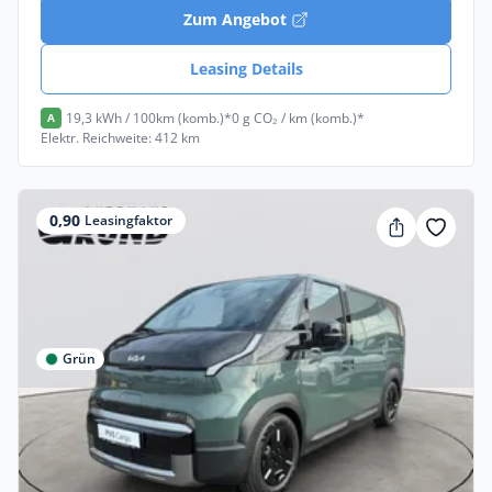
Zum Angebot
Leasing Details
19,3 kWh / 100km (komb.)*
0 g CO₂ / km (komb.)*
A
Elektr. Reichweite: 412 km
0,90
Leasingfaktor
Grün
Gewerbe
Kia PV5 CARGO 71.2 PLUS | WP | 3T |
Elektro •
Automatik •
163 PS (120 kW)