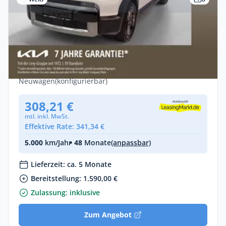
Gewerbe
Kia PV5 Passenger 51,4 kwh Essential
+GEWERBE+KAM+ACC
Elektro •
Automatik •
163 PS (120 kW)
Neuwagen
(konfigurierbar)
308,21 €
mtl. inkl. MwSt.
Effektive Rate: 341,34 €
5.000
km/Jahr
• 48
Monate
(anpassbar)
Lieferzeit: ca. 5 Monate
Bereitstellung: 1.590,00 €
Zulassung: inklusive
Zum Angebot