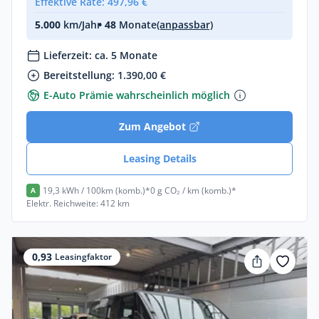
Effektive Rate: 497,96 €
5.000
km/Jahr
• 48
Monate
(anpassbar)
Lieferzeit: ca. 5 Monate
Bereitstellung: 1.390,00 €
E-Auto Prämie wahrscheinlich möglich
Zum Angebot
Leasing Details
19,3 kWh / 100km (komb.)*
0 g CO₂ / km (komb.)*
A
Elektr. Reichweite: 412 km
0,93
Leasingfaktor