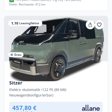
Elektr. Reichweite: 412 km
1,10
Leasingfaktor
Grau
Privat & Gewerbe
Kia PV5 Passenger PLUS 51,5 kWh Plus 6-
Sitzer
Elektro •
Automatik •
122 PS (89 kW)
Neuwagen
(konfigurierbar)
457,80 €