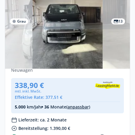
Grau
13
Privat
Kia PV5 71,2 kWh Elite - Verfügbar ab
KW41
Elektro •
Automatik •
163 PS (120 kW)
Neuwagen
338,90 €
mtl. inkl. MwSt.
Effektive Rate: 377,51 €
5.000
km/Jahr
• 36
Monate
(anpassbar)
Lieferzeit: ca. 2 Monate
Bereitstellung: 1.390,00 €