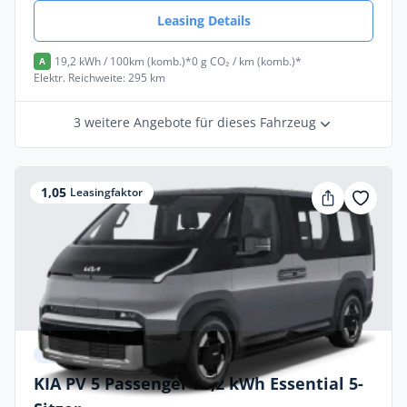
Leasing Details
19,2 kWh / 100km (komb.)*
0 g CO₂ / km (komb.)*
A
Elektr. Reichweite: 295 km
3 weitere Angebote für dieses Fahrzeug
1,05
Leasingfaktor
Privat & Gewerbe
KIA PV 5 Passenger 71,2 kWh Essential 5-