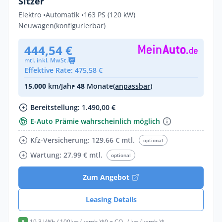
Sitzer
Elektro •
Automatik •
163 PS (120 kW)
Neuwagen
(konfigurierbar)
444,54 €
mtl. inkl. MwSt.
Effektive Rate: 475,58 €
15.000
km/Jahr
• 48
Monate
(anpassbar)
Bereitstellung: 1.490,00 €
E-Auto Prämie wahrscheinlich möglich
Kfz-Versicherung: 129,66 € mtl.
optional
Wartung: 27,99 € mtl.
optional
Zum Angebot
Leasing Details
19,3 kWh / 100km (komb.)*
0 g CO₂ / km (komb.)*
A