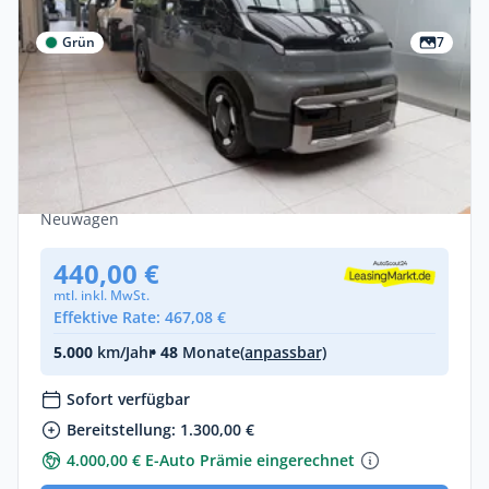
Grün
7
Privat & Gewerbe
Kia PV5 Passanger 71,2 kWh Elite - Sofort
verfügbar - inkl. Wärmepumpe
Elektro •
Automatik •
163 PS (120 kW)
Neuwagen
440,00 €
mtl. inkl. MwSt.
Effektive Rate: 467,08 €
5.000
km/Jahr
• 48
Monate
(anpassbar)
Sofort verfügbar
Bereitstellung: 1.300,00 €
4.000,00 € E-Auto Prämie eingerechnet