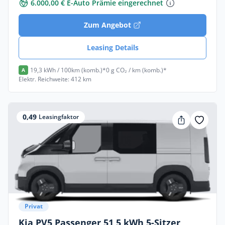
6.000,00 € E-Auto Prämie eingerechnet
Zum Angebot
Leasing Details
19,3 kWh / 100km (komb.)*
0 g CO₂ / km (komb.)*
A
Elektr. Reichweite: 412 km
0,49
Leasingfaktor
Privat
Kia PV5 Passenger 51,5 kWh 5-Sitzer