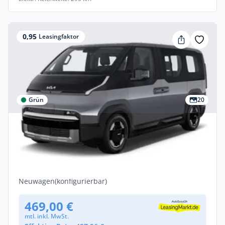
0,95
Leasingfaktor
Grün
20
Gewerbe & Privat
Kia PV5 Passenger ELITE 71,2 kWh
✨WIGGER Aktion✨❗️VOLLAUSST.❗️
Elektro •
Automatik •
163 PS (120 kW)
Neuwagen
(konfigurierbar)
469,00 €
mtl. inkl. MwSt.