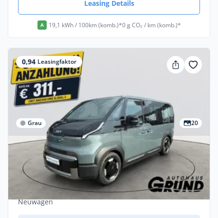
Leasing Details
19,1 kWh / 100km (komb.)*
0 g CO₂ / km (komb.)*
A
0,94
Leasingfaktor
Grau
20
Privat & Gewerbe
Kia PV5 Passenger ELITE 71.2 | WP |
ALUFELGEN |
Elektro •
Automatik •
163 PS (120 kW)
Neuwagen