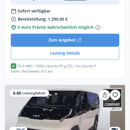
Sofort verfügbar
Bereitstellung: 1.290,00 €
E-Auto Prämie wahrscheinlich möglich
Zum Angebot
Leasing Details
19,3 kWh / 100km (komb.)*
0 g CO₂ / km (komb.)*
A
Elektr. Reichweite: 412 km
0,80
Leasingfaktor
Weiß
8