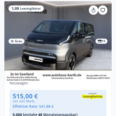
1,09
Leasingfaktor
Grau
15
Gewerbe & Privat
Kia PV5 Passenger 120 kW Elite Navi
Digitales Cockpit 360 Kamera LED ACC
Apple CarPlay Android Auto
Elektro •
Automatik •
163 PS (120 kW)
Neuwagen
515,00 €
mtl. inkl. MwSt.
Effektive Rate: 541,88 €
5.000
km/Jahr
• 48
Monate
(anpassbar)