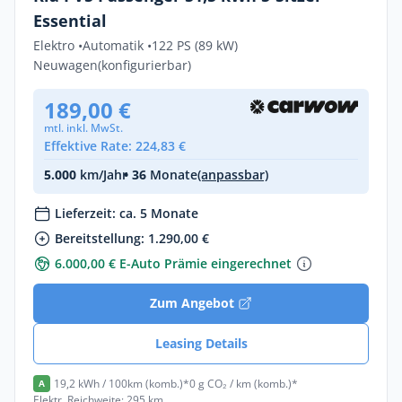
Essential
Elektro •
Automatik •
122 PS (89 kW)
Neuwagen
(konfigurierbar)
189,00 €
mtl. inkl. MwSt.
Effektive Rate: 224,83 €
5.000
km/Jahr
• 36
Monate
(anpassbar)
Lieferzeit: ca. 5 Monate
Bereitstellung: 1.290,00 €
6.000,00 € E-Auto Prämie eingerechnet
Zum Angebot
Leasing Details
19,2 kWh / 100km (komb.)*
0 g CO₂ / km (komb.)*
A
Elektr. Reichweite: 295 km