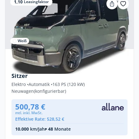
1,10
Leasingfaktor
Weiß
Privat & Gewerbe
Kia PV5 Passenger ELITE 71,2 kWh Elite 5-
Sitzer
Elektro •
Automatik •
163 PS (120 kW)
Neuwagen
(konfigurierbar)
500,78 €
mtl. inkl. MwSt.
Effektive Rate: 528,52 €
10.000
km/Jahr
• 48
Monate