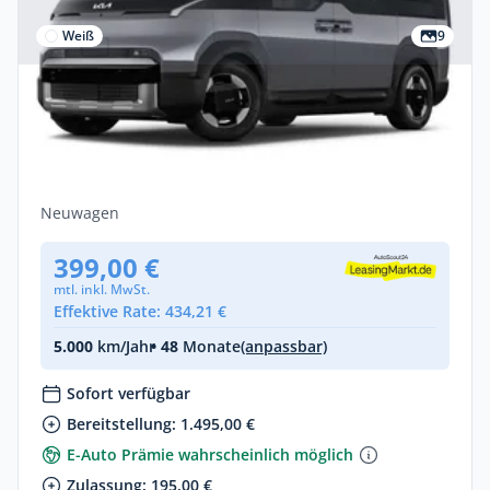
Weiß
9
Privat
Kia PV5 Passenger 71,2 Plus
Wärmepumpe Allwetter
Elektro •
Automatik •
163 PS (120 kW)
Neuwagen
399,00 €
mtl. inkl. MwSt.
Effektive Rate: 434,21 €
5.000
km/Jahr
• 48
Monate
(anpassbar)
Sofort verfügbar
Bereitstellung: 1.495,00 €
E-Auto Prämie wahrscheinlich möglich
Zulassung: 195,00 €