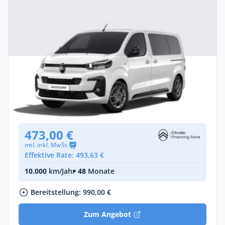
Privat & Gewerbe
Citroën Spacetourer PLUS (Länge M)
Diesel •
Automatik •
Neuwagen
(konfigurierbar)
473,00 €
mtl. inkl. MwSt.
Effektive Rate: 493,63 €
10.000
km/Jahr
• 48
Monate
Bereitstellung: 990,00 €
Zum Angebot