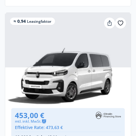
≈ 0,94
Leasingfaktor
Gewerbe & Privat
Citroën Spacetourer PLUS (Länge M)
Diesel •
Automatik •
Neuwagen
(konfigurierbar)
453,00 €
mtl. inkl. MwSt.
Effektive Rate: 473,63 €