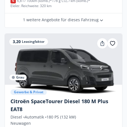
6,8 l / 100km (komb.)*
178 g CO₂ / km (komb.)*
G
Elektr. Reichweite: 320 km
1 weitere Angebote für dieses Fahrzeug
3,20
Leasingfaktor
Grau
Gewerbe & Privat
Citroën SpaceTourer Diesel 180 M Plus
EAT8
Diesel •
Automatik •
180 PS (132 kW)
Neuwagen