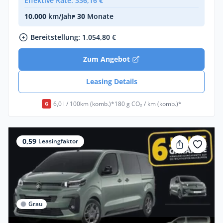
Effektive Rate: 336,16 €
10.000
km/Jahr
• 30
Monate
Bereitstellung: 1.054,80 €
Zum Angebot
Leasing Details
6,0 l / 100km (komb.)*
180 g CO₂ / km (komb.)*
G
0,59
Leasingfaktor
Grau