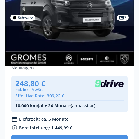
Schwarz
7
Gewerbe
Citroën SpaceTourer Citroën SpaceTourer
PLUS XL
Diesel •
Automatik •
179 PS (132 kW)
Neuwagen
248,80 €
mtl. inkl. MwSt.
Effektive Rate: 309,22 €
10.000
km/Jahr
• 24
Monate
(anpassbar)
Lieferzeit: ca. 5 Monate
Bereitstellung: 1.449,99 €