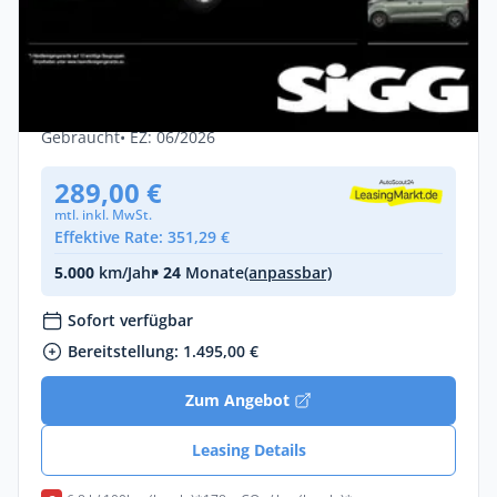
Privat & Gewerbe
Citroën SpaceTourer 🔥 8-Sitzer | PLUS |
Automatik | Sofort verfügbar!
Diesel •
Automatik •
180 PS (132 kW)
Gebraucht
• EZ: 06/2026
289,00 €
mtl. inkl. MwSt.
Effektive Rate: 351,29 €
5.000
km/Jahr
• 24
Monate
(anpassbar)
Sofort verfügbar
Bereitstellung: 1.495,00 €
Zum Angebot
Leasing Details