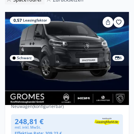
0,57
Leasingfaktor
Schwarz
6
Gewerbe
Citroën SpaceTourer PLUS XL🔥Gewerbe-
Special🔥frei konfigurierbar
Diesel •
Automatik •
180 PS (132 kW)
Neuwagen
(konfigurierbar)
248,81 €
mtl. inkl. MwSt.
Effektive Rate: 309,23 €