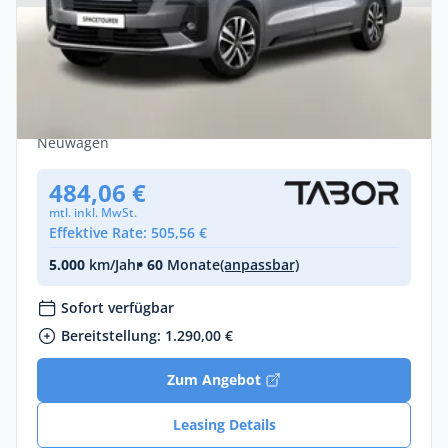
Privat & Gewerbe
Citroën Spacetourer MAX XL Pano AHK
Nav Leder Kam Keyl Leasing privat
Diesel •
Automatik •
177 PS (130 kW)
Neuwagen
484,06 €
mtl. inkl. MwSt.
Effektive Rate: 505,56 €
5.000
km/Jahr
• 60
Monate
(anpassbar)
Sofort verfügbar
Bereitstellung: 1.290,00 €
Zum Angebot
Leasing Details