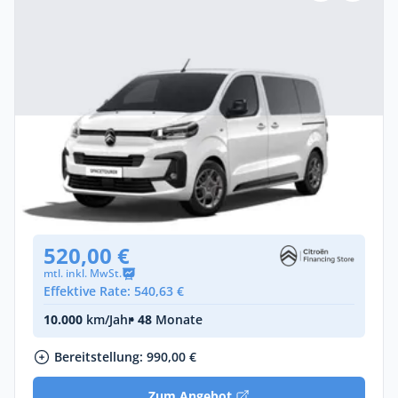
Privat & Gewerbe
Citroën Spacetourer PLUS (Länge M)
Diesel •
Automatik •
Neuwagen
(konfigurierbar)
520,00 €
mtl. inkl. MwSt.
Effektive Rate: 540,63 €
10.000
km/Jahr
• 48
Monate
Bereitstellung: 990,00 €
Zum Angebot