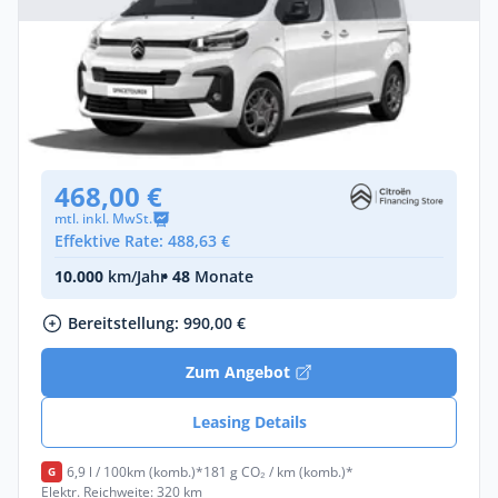
Privat & Gewerbe
Citroën Spacetourer PLUS (Länge M)
Diesel •
Automatik •
Neuwagen
(konfigurierbar)
468,00 €
mtl. inkl. MwSt.
Effektive Rate: 488,63 €
10.000
km/Jahr
• 48
Monate
Bereitstellung: 990,00 €
Zum Angebot
Leasing Details
6,9 l / 100km (komb.)*
181 g CO₂ / km (komb.)*
G
Elektr. Reichweite: 320 km