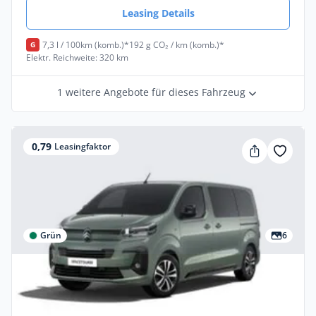
Leasing Details
7,3 l / 100km (komb.)*
192 g CO₂ / km (komb.)*
G
Elektr. Reichweite: 320 km
1 weitere Angebote für dieses Fahrzeug
0,79
Leasingfaktor
Grün
6
Gewerbe
Citroën SpaceTourer 🔥 8-Sitzer | PLUS |
Automatik | Schnell verfügbar!