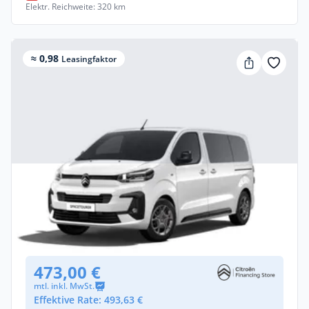
Elektr. Reichweite: 320 km
≈ 0,98
Leasingfaktor
Privat & Gewerbe
Citroën Spacetourer PLUS (Länge M)
Diesel •
Automatik •
Neuwagen
(konfigurierbar)
473,00 €
mtl. inkl. MwSt.
Effektive Rate: 493,63 €