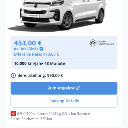
Gewerbe & Privat
Citroën Spacetourer PLUS (Länge M)
Diesel •
Automatik •
Neuwagen
(konfigurierbar)
453,00 €
mtl. inkl. MwSt.
Effektive Rate: 473,63 €
10.000
km/Jahr
• 48
Monate
Bereitstellung: 990,00 €
Zum Angebot
Leasing Details
6,9 l / 100km (komb.)*
181 g CO₂ / km (komb.)*
G
Elektr. Reichweite: 320 km