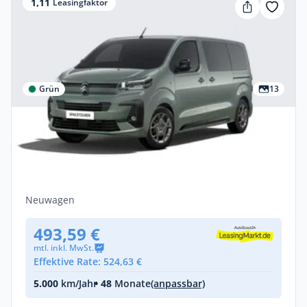
1,11
Leasingfaktor
Grün
13
Privat
Citroën SpaceTourer Plus M Diesel 180
Automatik
Diesel •
Automatik •
179 PS (132 kW)
Neuwagen
493,59 €
mtl. inkl. MwSt.
Effektive Rate: 524,63 €
5.000
km/Jahr
• 48
Monate
(anpassbar)