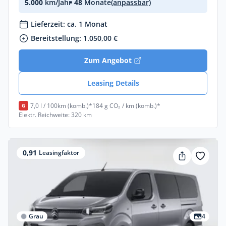
5.000
km/Jahr
• 48
Monate
(anpassbar)
Lieferzeit: ca. 1 Monat
Bereitstellung: 1.050,00 €
Zum Angebot
Leasing Details
7,0 l / 100km (komb.)*
184 g CO₂ / km (komb.)*
G
Elektr. Reichweite: 320 km
0,91
Leasingfaktor
Grau
4