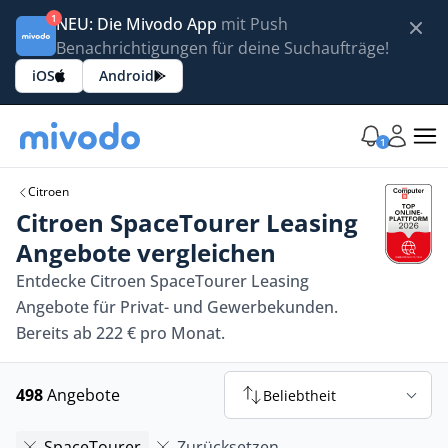
1
NEU: Die Mivodo App
mit Push
Benachrichtigungen für deine Suchaufträge!
iOS
Android
1
Citroen
Citroen SpaceTourer Leasing
Angebote vergleichen
Entdecke Citroen SpaceTourer Leasing
Angebote für Privat- und Gewerbekunden.
Bereits ab 222 € pro Monat.
498
Angebote
Beliebtheit
SpaceTourer
Zurücksetzen