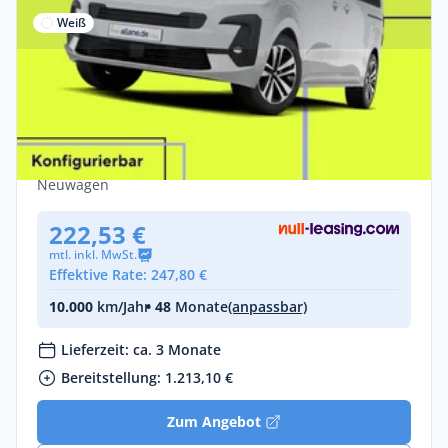
Weiß
Gewerbe
Citroën SpaceTourer 2.0 BlueHDi 180 M
Plus EAT8
Diesel •
Automatik •
179 PS (132 kW)
Neuwagen
222,53 €
mtl. inkl. MwSt.
Effektive Rate: 247,80 €
10.000
km/Jahr
• 48
Monate
(anpassbar)
Lieferzeit: ca. 3 Monate
Bereitstellung: 1.213,10 €
Zum Angebot