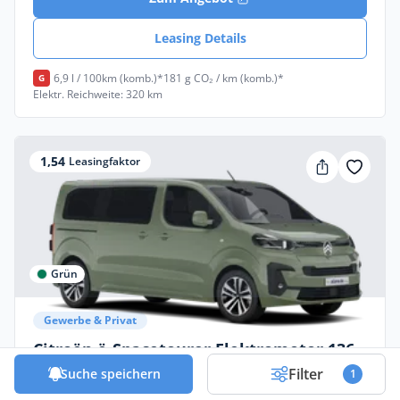
Leasing Details
6,9 l / 100km (komb.)*
181 g CO₂ / km (komb.)*
G
Elektr. Reichweite: 320 km
1,54
Leasingfaktor
Grün
Gewerbe & Privat
Citroën ë-Spacetourer Elektromotor 136
Ext-Range M Plus Auto
Filter
Suche speichern
1
Elektro •
Automatik •
136 PS (100 kW)