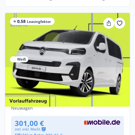
≈ 0,58
Leasingfaktor
Weiß
Gewerbe & Privat
Citroën SpaceTourer Diesel 180 XL Plus
EAT8
Diesel •
Automatik •
179 PS (132 kW)
Neuwagen
301,00 €
mtl. inkl. MwSt.