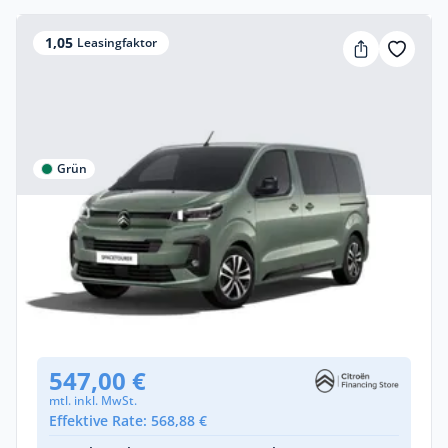
1,05
Leasingfaktor
Grün
Privat & Gewerbe
Citroën SpaceTourer Max M Diesel 180
Automatik
Diesel •
Automatik •
180 PS (132 kW)
Neuwagen
547,00 €
mtl. inkl. MwSt.
Effektive Rate: 568,88 €