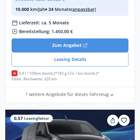
10.000
km/Jahr
• 24
Monate
(anpassbar)
Lieferzeit: ca. 5 Monate
Bereitstellung: 1.450,00 €
Zum Angebot
Leasing Details
6,9 l / 100km (komb.)*
182 g CO₂ / km (komb.)*
G
Elektr. Reichweite: 320 km
1 weitere Angebote für dieses Fahrzeug
0,57
Leasingfaktor