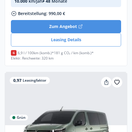
10.000
km/Jahr
• 48
Monate
Bereitstellung: 990,00 €
Zum Angebot
Leasing Details
6,9 l / 100km (komb.)*
181 g CO₂ / km (komb.)*
G
Elektr. Reichweite: 320 km
0,97
Leasingfaktor
Grün