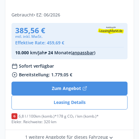
Diesel •
Automatik •
180 PS (132 kW)
Gebraucht
• EZ: 06/2026
385,56 €
mtl. inkl. MwSt.
Effektive Rate: 459,69 €
10.000
km/Jahr
• 24
Monate
(anpassbar)
Sofort verfügbar
Bereitstellung: 1.779,05 €
Zum Angebot
Leasing Details
6,8 l / 100km (komb.)*
178 g CO₂ / km (komb.)*
G
Elektr. Reichweite: 320 km
1 weitere Angebote für dieses Fahrzeug