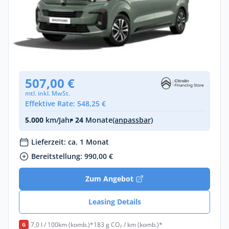
Privat & Gewerbe
Citroën SpaceTourer Max M Diesel 180
Automatik
Diesel •
Automatik •
180 PS (132 kW)
Neuwagen
507,00 €
mtl. inkl. MwSt.
Effektive Rate: 548,25 €
5.000
km/Jahr
• 24
Monate
(anpassbar)
Lieferzeit: ca. 1 Monat
Bereitstellung: 990,00 €
Zum Angebot
Leasing Details
7,0 l / 100km (komb.)*
183 g CO₂ / km (komb.)*
G