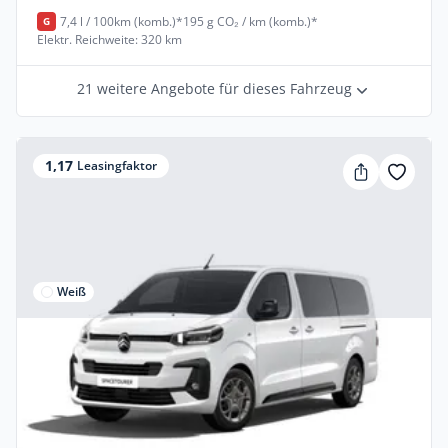
7,4 l / 100km (komb.)*
195 g CO₂ / km (komb.)*
G
Elektr. Reichweite: 320 km
21 weitere Angebote für dieses Fahrzeug
1,17
Leasingfaktor
Weiß
Privat & Gewerbe
Citroën SpaceTourer Plus XL Diesel 180
Automatik
Diesel •
Automatik •
180 PS (132 kW)