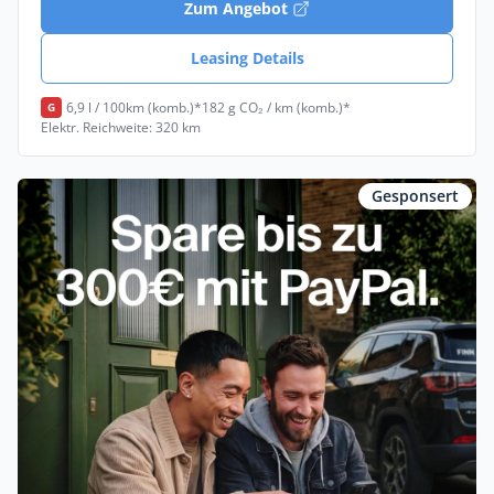
Zum Angebot
Leasing Details
6,9 l / 100km (komb.)*
182 g CO₂ / km (komb.)*
G
Elektr. Reichweite: 320 km
Gesponsert