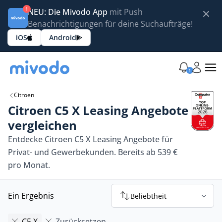
1
NEU: Die Mivodo App
mit Push
Benachrichtigungen für deine Suchaufträge!
iOS
Android
1
Citroen
Citroen C5 X Leasing Angebote
vergleichen
Entdecke Citroen C5 X Leasing Angebote für
Privat- und Gewerbekunden. Bereits ab 539 €
pro Monat.
Ein Ergebnis
Beliebtheit
C5 X
Zurücksetzen