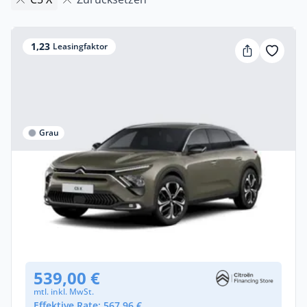
1,23
Leasingfaktor
Grau
Privat & Gewerbe
Citroën C5 X Hybrid 145 Doppelkupplung
6-Gang Plus
Benzin •
Automatik •
145 PS (107 kW)
Neuwagen
539,00 €
mtl. inkl. MwSt.
Effektive Rate: 567,96 €