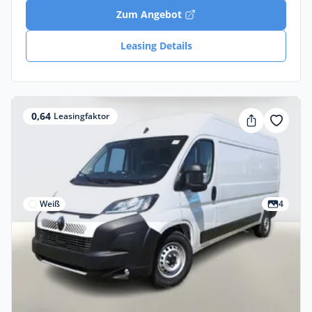
Zum Angebot
Leasing Details
0,64
Leasingfaktor
Weiß
4
Gewerbe & Privat
Citroën Jumper 35+ L3H2 AT CarPlay
CargoP PremiumC AHK Gewerbeleasing
Diesel •
Automatik •
140 PS (102 kW)