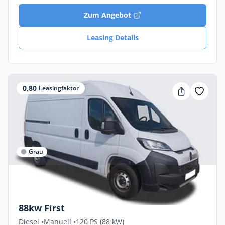
Zum Angebot
Leasing Details
0,80
Leasingfaktor
Grau
Privat & Gewerbe
Citroën Jumper FIRST 3,3t L2H2 Diesel
88kw First
Diesel •
Manuell •
120 PS (88 kW)