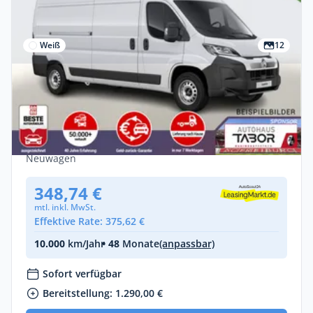
Weiß
12
Gewerbe & Privat
Citroën Jumper 35+ L3H2 CarPlay CargoP
PremiumC E-Rad
Diesel •
Manuell •
140 PS (103 kW)
Neuwagen
348,74 €
mtl. inkl. MwSt.
Effektive Rate: 375,62 €
10.000
km/Jahr
• 48
Monate
(anpassbar)
Sofort verfügbar
Bereitstellung: 1.290,00 €