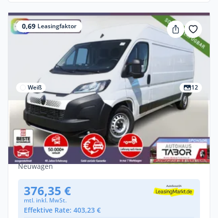
0,69
Leasingfaktor
Weiß
12
Privat & Gewerbe
Citroën Jumper 35+ L3H2 AT CarPlay
CargoP PremiumC AHK
Diesel •
Automatik •
140 PS (103 kW)
Neuwagen
376,35 €
mtl. inkl. MwSt.
Effektive Rate: 403,23 €