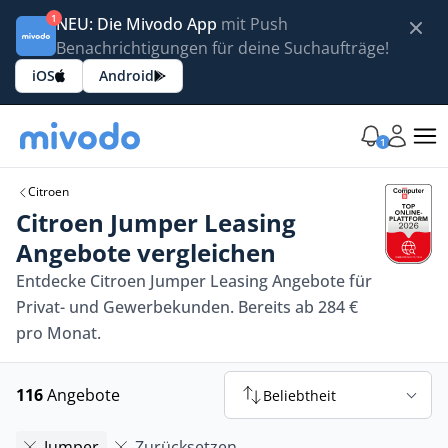
1
NEU: Die Mivodo App
mit Push
Benachrichtigungen für deine Suchaufträge!
iOS
Android
1
Citroen
Citroen Jumper Leasing
Angebote vergleichen
Entdecke Citroen Jumper Leasing Angebote für
Privat- und Gewerbekunden. Bereits ab 284 €
pro Monat.
116
Angebote
Beliebtheit
Jumper
Zurücksetzen