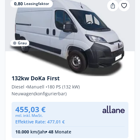
0,80
Leasingfaktor
Grau
Privat & Gewerbe
Citroën Jumper FIRST 3,5t H L4H2 2.2 Dies
132kw DoKa First
Diesel •
Manuell •
180 PS (132 kW)
Neuwagen
(konfigurierbar)
455,03 €
mtl. inkl. MwSt.
Effektive Rate: 477,01 €
10.000
km/Jahr
• 48
Monate