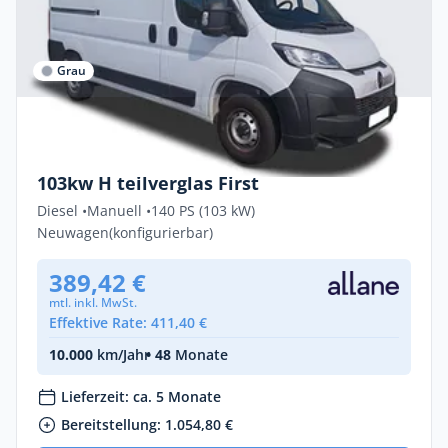
Grau
Gewerbe & Privat
Citroën Jumper FIRST 3,5t L3H2 Dies
103kw H teilverglas First
Diesel •
Manuell •
140 PS (103 kW)
Neuwagen
(konfigurierbar)
389,42 €
mtl. inkl. MwSt.
Effektive Rate: 411,40 €
10.000
km/Jahr
• 48
Monate
Lieferzeit: ca. 5 Monate
Bereitstellung: 1.054,80 €