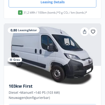
Leasing Details
31,2 kWh / 100km (komb.)*
0 g CO₂ / km (komb.)*
A
0,80
Leasingfaktor
Grau
Gewerbe & Privat
Citroën Jumper FIRST 3,3t L2H1 Diesel
103kw First
Diesel •
Manuell •
140 PS (103 kW)
Neuwagen
(konfigurierbar)