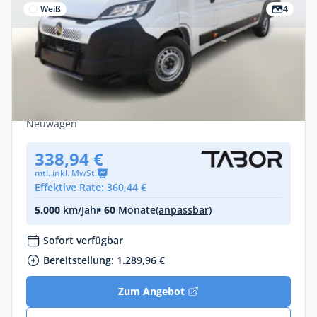
Weiß
4
Gewerbe & Privat
Citroën Jumper 35+ L4H2 CarPlay CargoP
PremiumC E-Rad Gewerbeleasing
Diesel •
Manuell •
140 PS (102 kW)
Neuwagen
338,94 €
mtl. inkl. MwSt.
Effektive Rate: 360,44 €
5.000
km/Jahr
• 60
Monate
(anpassbar)
Sofort verfügbar
Bereitstellung: 1.289,96 €
Zum Angebot