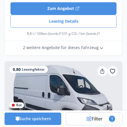
Zum Angebot
Leasing Details
8,8 l / 100km (komb.)*
231 g CO₂ / km (komb.)*
2 weitere Angebote für dieses Fahrzeug
0,80
Leasingfaktor
Rot
Filter
Suche speichern
1
Gewerbe & Privat