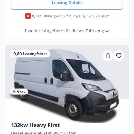
Leasing Details
8,1 l / 100km (komb.)*
212 g CO₂ / km (komb.)*
G
1 weitere Angebote für dieses Fahrzeug
0,80
Leasingfaktor
Grau
Privat & Gewerbe
Citroën Jumper FIRST 3,5t L3H2 Diesel
132kw Heavy First
Diesel •
Manuell •
180 PS (132 kW)