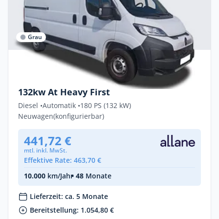
Grau
Privat & Gewerbe
Citroën Jumper FIRST 3,5t L4H3 Diesel
132kw At Heavy First
Diesel •
Automatik •
180 PS (132 kW)
Neuwagen
(konfigurierbar)
441,72 €
mtl. inkl. MwSt.
Effektive Rate: 463,70 €
10.000
km/Jahr
• 48
Monate
Lieferzeit: ca. 5 Monate
Bereitstellung: 1.054,80 €