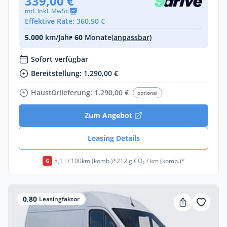
339,00 €
mtl. inkl. MwSt.
Effektive Rate: 360,50 €
5.000
km/Jahr
• 60
Monate
(anpassbar)
Sofort verfügbar
Bereitstellung: 1.290,00 €
Haustürlieferung: 1.290,00 €
optional
Zum Angebot
Leasing Details
8,1 l / 100km (komb.)*
212 g CO₂ / km (komb.)*
G
0,80
Leasingfaktor