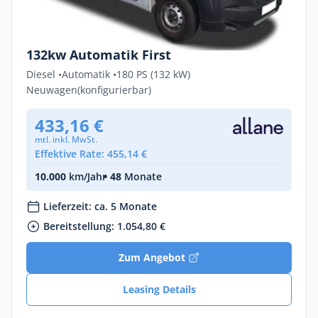
Privat & Gewerbe
Citroën Jumper FIRST 4,25t L3H2 Diesel
132kw Automatik First
Diesel •
Automatik •
180 PS (132 kW)
Neuwagen
(konfigurierbar)
433,16 €
mtl. inkl. MwSt.
Effektive Rate: 455,14 €
10.000
km/Jahr
• 48
Monate
Lieferzeit: ca. 5 Monate
Bereitstellung: 1.054,80 €
Zum Angebot
Leasing Details