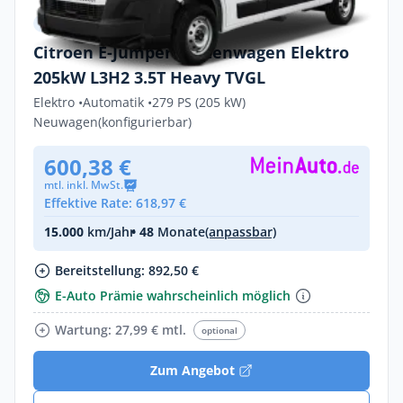
Privat & Gewerbe
Citroen E-Jumper Kastenwagen Elektro
205kW L3H2 3.5T Heavy TVGL
Elektro •
Automatik •
279 PS (205 kW)
Neuwagen
(konfigurierbar)
600,38 €
mtl. inkl. MwSt.
Effektive Rate: 618,97 €
15.000
km/Jahr
• 48
Monate
(anpassbar)
Bereitstellung: 892,50 €
E-Auto Prämie wahrscheinlich möglich
Wartung: 27,99 € mtl.
optional
Zum Angebot