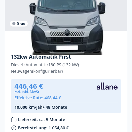
Grau
Privat & Gewerbe
Citroën Jumper FIRST 3,5t L4H2 Diesel
132kw Automatik First
Diesel •
Automatik •
180 PS (132 kW)
Neuwagen
(konfigurierbar)
446,46 €
mtl. inkl. MwSt.
Effektive Rate: 468,44 €
10.000
km/Jahr
• 48
Monate
Lieferzeit: ca. 5 Monate
Bereitstellung: 1.054,80 €