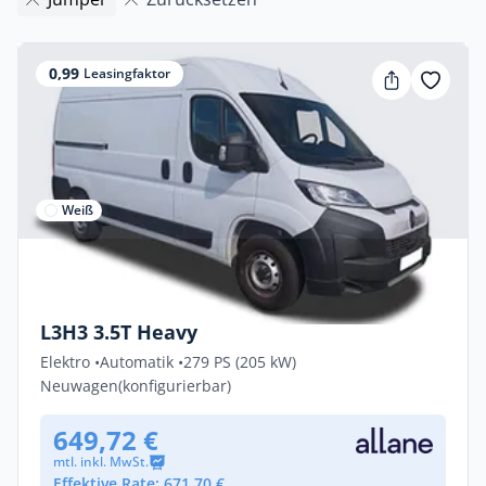
0,99
Leasingfaktor
Weiß
Gewerbe & Privat
Citroën ë-Jumper FIRST Elektro 205kW
L3H3 3.5T Heavy
Elektro •
Automatik •
279 PS (205 kW)
Neuwagen
(konfigurierbar)
649,72 €
mtl. inkl. MwSt.
Effektive Rate: 671,70 €