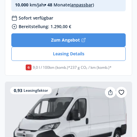
10.000
km/Jahr
• 48
Monate
(anpassbar)
Sofort verfügbar
Bereitstellung: 1.290,00 €
Zum Angebot
Leasing Details
9,0 l / 100km (komb.)*
237 g CO₂ / km (komb.)*
G
0,93
Leasingfaktor