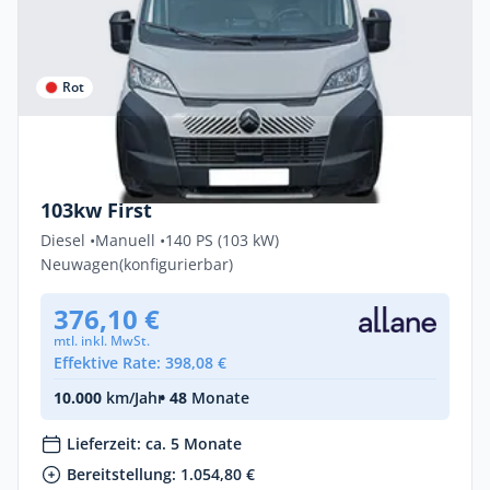
Rot
Gewerbe & Privat
Citroën Jumper FIRST 3,5t L2H2 Diesel
103kw First
Diesel •
Manuell •
140 PS (103 kW)
Neuwagen
(konfigurierbar)
376,10 €
mtl. inkl. MwSt.
Effektive Rate: 398,08 €
10.000
km/Jahr
• 48
Monate
Lieferzeit: ca. 5 Monate
Bereitstellung: 1.054,80 €