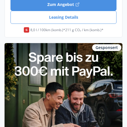
Zum Angebot
Leasing Details
8,0 l / 100km (komb.)*
211 g CO₂ / km (komb.)*
G
Gesponsert