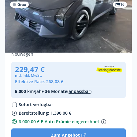
Grau
16
Privat
Kia EV4 Air - 81 kWh - 204 PS - Sofort
verfügbar
Elektro •
Automatik •
204 PS (150 kW)
Neuwagen
229,47 €
mtl. inkl. MwSt.
Effektive Rate: 268,08 €
5.000
km/Jahr
• 36
Monate
(anpassbar)
Sofort verfügbar
Bereitstellung: 1.390,00 €
6.000,00 € E-Auto Prämie eingerechnet
Zum Angebot