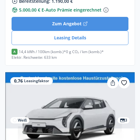
Bereitstellung: 1.190,00 €
5.000,00 € E-Auto Prämie eingerechnet
Zum Angebot
Leasing Details
14,4 kWh / 100km (komb.)*
0 g CO₂ / km (komb.)*
A
Elektr. Reichweite: 633 km
0,76
Leasingfaktor
Weiß
3
Privat