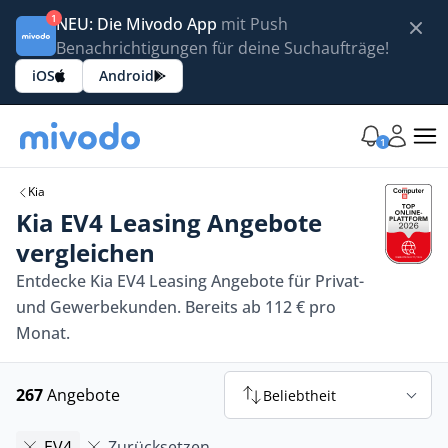
1
NEU: Die Mivodo App
mit Push
Benachrichtigungen für deine Suchaufträge!
iOS
Android
1
Kia
Kia EV4 Leasing Angebote
vergleichen
Entdecke Kia EV4 Leasing Angebote für Privat-
und Gewerbekunden. Bereits ab 112 € pro
Monat.
267
Angebote
Beliebtheit
EV4
Zurücksetzen