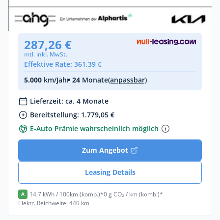
Elektro •
Automatik •
204 PS (150 kW)
Neuwagen
287,26 €
mtl. inkl. MwSt.
Effektive Rate: 361,39 €
5.000
km/Jahr
• 24
Monate
(anpassbar)
Lieferzeit: ca. 4 Monate
Bereitstellung: 1.779,05 €
E-Auto Prämie wahrscheinlich möglich
Zum Angebot
Leasing Details
14,7 kWh / 100km (komb.)*
0 g CO₂ / km (komb.)*
A
Elektr. Reichweite: 440 km