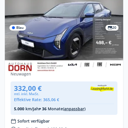
Blau
20
Privat
Kia EV4 Fastback Earth 81,4 kWh
Sound-/Upgrade-/Technology-Paket
Elektro •
Automatik •
204 PS (150 kW)
Neuwagen
332,00 €
mtl. inkl. MwSt.
Effektive Rate: 365,06 €
5.000
km/Jahr
• 36
Monate
(anpassbar)
Sofort verfügbar