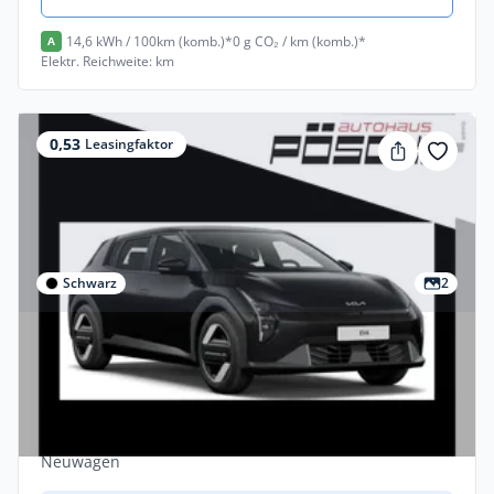
14,6 kWh / 100km (komb.)*
0 g CO₂ / km (komb.)*
A
Elektr. Reichweite: km
0,53
Leasingfaktor
Schwarz
2
Privat
Kia EV4 58 kWh Air
*PRIVAT*⚡FÖRDERPRÄMIE KASSIEREN⚡
Elektro •
Automatik •
204 PS (150 kW)
Neuwagen