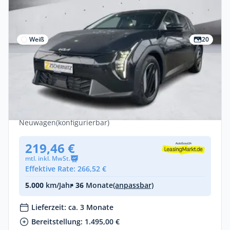
Weiß
20
Gewerbe & Privat
Kia EV4 Air – ab 219 € mtl. BAFA als
Anzahlung | sofort bestellbar
Elektro •
Automatik •
204 PS (150 kW)
Neuwagen
(konfigurierbar)
219,46 €
mtl. inkl. MwSt.
Effektive Rate: 266,52 €
5.000
km/Jahr
• 36
Monate
(anpassbar)
Lieferzeit: ca. 3 Monate
Bereitstellung: 1.495,00 €