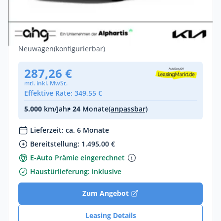
Kia EV4 AIR // FREI KONFIGURIERBAR //
PRIVAT
Elektro •
Automatik •
204 PS (150 kW)
Neuwagen
(konfigurierbar)
287,26 €
mtl. inkl. MwSt.
Effektive Rate: 349,55 €
5.000
km/Jahr
• 24
Monate
(anpassbar)
Lieferzeit: ca. 6 Monate
Bereitstellung: 1.495,00 €
E-Auto Prämie eingerechnet
Haustürlieferung: inklusive
Zum Angebot
Leasing Details