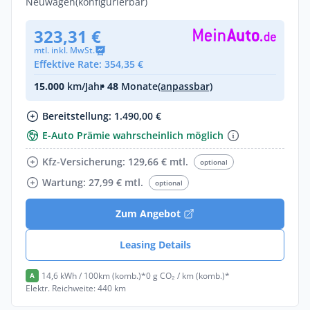
Neuwagen
(konfigurierbar)
323,31 €
mtl. inkl. MwSt.
Effektive Rate: 354,35 €
15.000
km/Jahr
• 48
Monate
(anpassbar)
Bereitstellung: 1.490,00 €
E-Auto Prämie wahrscheinlich möglich
Kfz-Versicherung: 129,66 € mtl.
optional
Wartung: 27,99 € mtl.
optional
Zum Angebot
Leasing Details
14,6 kWh / 100km (komb.)*
0 g CO₂ / km (komb.)*
A
Elektr. Reichweite: 440 km