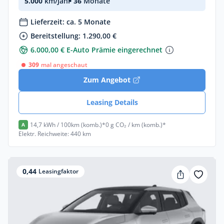
5.000
km/Jahr
• 36
Monate
Lieferzeit: ca. 5 Monate
Bereitstellung: 1.290,00 €
6.000,00 € E-Auto Prämie eingerechnet
309
mal angeschaut
Zum Angebot
Leasing Details
14,7 kWh / 100km (komb.)*
0 g CO₂ / km (komb.)*
A
Elektr. Reichweite: 440 km
0,44
Leasingfaktor