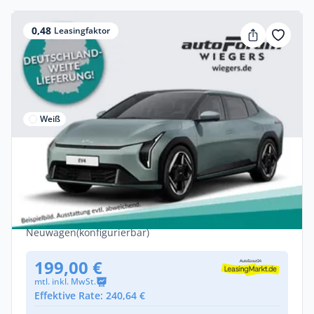
0,48
Leasingfaktor
Weiß
Privat
Kia EV4 Fastback 58,3 kWh Earth | !INKL.
5.000€ E-FÖRDERPRÄMIE als Anzahlung! |
Elektro •
Automatik •
204 PS (150 kW)
Neuwagen
(konfigurierbar)
199,00 €
mtl. inkl. MwSt.
Effektive Rate: 240,64 €