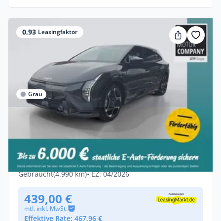
0,93
Leasingfaktor
Grau
Privat
Kia EV4 81kWh GT-Line
+MY26+DriveWise+Glasdach+360*++
Elektro •
Automatik •
204 PS (150 kW)
Gebraucht
(4.990 km)
• EZ: 04/2026
439,00 €
mtl. inkl. MwSt.
Effektive Rate: 467,96 €