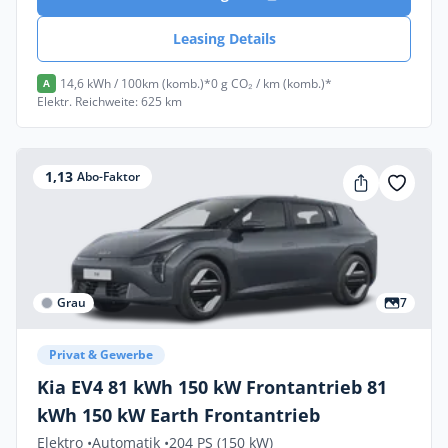
Leasing Details
14,6 kWh / 100km (komb.)*
0 g CO₂ / km (komb.)*
A
Elektr. Reichweite: 625 km
1,13
Abo-Faktor
Grau
7
Privat & Gewerbe
Kia EV4 81 kWh 150 kW Frontantrieb 81
kWh 150 kW Earth Frontantrieb
Elektro •
Automatik •
204 PS (150 kW)