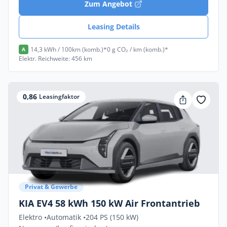
Zum Angebot
Leasing Details
14,3 kWh / 100km (komb.)*
0 g CO₂ / km (komb.)*
A
Elektr. Reichweite: 456 km
0,86
Leasingfaktor
Privat & Gewerbe
KIA EV4 58 kWh 150 kW Air Frontantrieb
Elektro •
Automatik •
204 PS (150 kW)