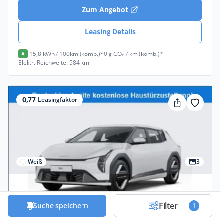
Zum Angebot
Leasing Details
15,8 kWh / 100km (komb.)*
0 g CO₂ / km (komb.)*
A
Elektr. Reichweite: 584 km
0,77
Leasingfaktor
Weiß
3
Gewerbe
Kia EV4 AIR // FREI KONFIGURIERBAR //
Filter
Suche speichern
1
GEWERBE