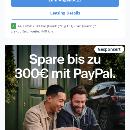
Leasing Details
14,7 kWh / 100km (komb.)*
0 g CO₂ / km (komb.)*
A
Elektr. Reichweite: 440 km
Gesponsert