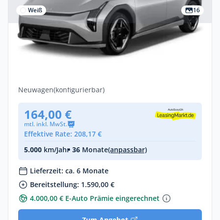
Weiß
16
Privat
Kia EV4 58 kWh Air - frei Konfigurierbar-
⚡EV-Förderung⚡ ❗Bitte Beschreibung vor
Anfrage lesen❗
Elektro •
Automatik •
204 PS (150 kW)
Neuwagen
(konfigurierbar)
164,00 €
mtl. inkl. MwSt.
Effektive Rate: 208,17 €
5.000
km/Jahr
• 36
Monate
(anpassbar)
Lieferzeit: ca. 6 Monate
Bereitstellung: 1.590,00 €
4.000,00 € E-Auto Prämie eingerechnet
Zum Angebot