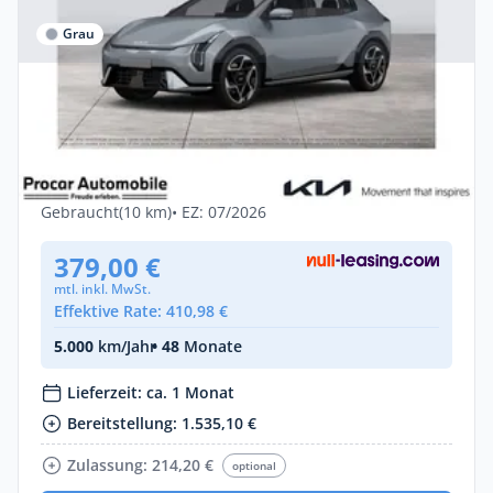
Grau
Gewerbe & Privat
Kia EV4 81,4kWh GT-Line DriveWise
Komfort Connect
Elektro •
Automatik •
204 PS (150 kW)
Gebraucht
(10 km)
• EZ: 07/2026
379,00 €
mtl. inkl. MwSt.
Effektive Rate: 410,98 €
5.000
km/Jahr
• 48
Monate
Lieferzeit: ca. 1 Monat
Bereitstellung: 1.535,10 €
Zulassung: 214,20 €
optional