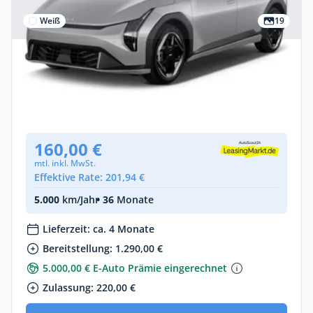
Weiß
19
Gewerbe & Privat
Kia EV4 58 kWh 150 kW Air Frontantrieb
Elektro •
Automatik •
204 PS (150 kW)
Neuwagen
(konfigurierbar)
160,00 €
mtl. inkl. MwSt.
Effektive Rate: 201,94 €
5.000
km/Jahr
• 36
Monate
Lieferzeit: ca. 4 Monate
Bereitstellung: 1.290,00 €
5.000,00 € E-Auto Prämie eingerechnet
Zulassung: 220,00 €