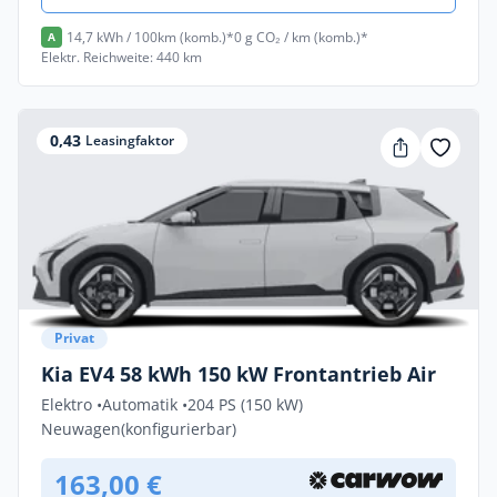
14,7 kWh / 100km (komb.)*
0 g CO₂ / km (komb.)*
A
Elektr. Reichweite: 440 km
0,43
Leasingfaktor
Privat
Kia EV4 58 kWh 150 kW Frontantrieb Air
Elektro •
Automatik •
204 PS (150 kW)
Neuwagen
(konfigurierbar)
163,00 €