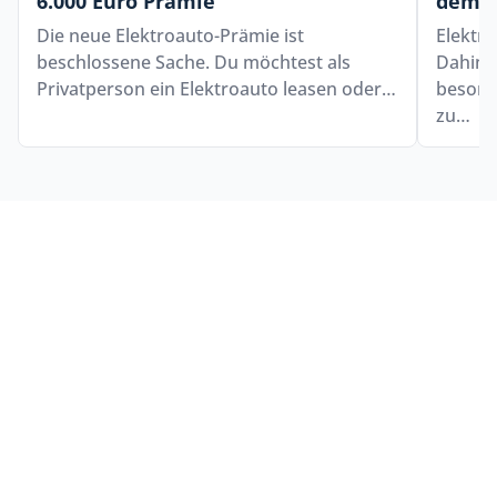
6.000 Euro Prämie
dem 
Die neue Elektroauto-Prämie ist
Elektro
beschlossene Sache. Du möchtest als
Dahing
Privatperson ein Elektroauto leasen oder…
besond
zu…