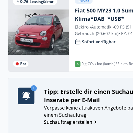
Privat
≈ 0,76
Leasingfaktor
Fiat 500 MY23 1.0 Su
Klima*DAB+*USB*
Elektro •
Automatik •
69 PS (51
Gebraucht
(20.607 km)
• EZ: 0
Sofort verfügbar
Rot
0 g CO₂ / km (komb.)*
Elektr. R
A
1
Tipp: Erstelle dir einen Sucha
Inserate per E-Mail
Verpasse keine attraktiven Angebote pa
einem Suchauftrag.
Suchauftrag erstellen