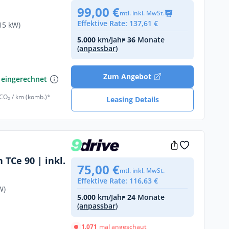
99,00 €
mtl. inkl. MwSt.
Effektive Rate: 137,61 €
15 kW)
5.000
km/Jahr
• 36
Monate
(anpassbar)
€
Zum Angebot
 eingerechnet
 CO₂ / km (komb.)*
Leasing Details
 TCe 90 | inkl.
75,00 €
mtl. inkl. MwSt.
Effektive Rate: 116,63 €
W)
5.000
km/Jahr
• 24
Monate
(anpassbar)
1.071
mal angeschaut