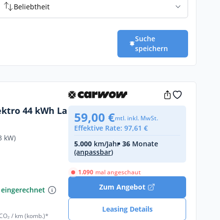
Beliebtheit
Suche
speichern
ektro 44 kWh La
59,00 €
mtl. inkl. MwSt.
Effektive Rate: 97,61 €
3 kW)
5.000
km/Jahr
• 36
Monate
(anpassbar)
1.090
mal angeschaut
€
Zum Angebot
 eingerechnet
Leasing Details
 CO₂ / km (komb.)*