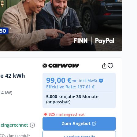
ne 42 kWh
99,00 €
mtl. inkl. MwSt.
Effektive Rate: 137,61 €
14 kW)
5.000
km/Jahr
• 36
Monate
(anpassbar)
825
mal angeschaut
€
Zum Angebot
 eingerechnet
 CO₂ / km (komb.)*