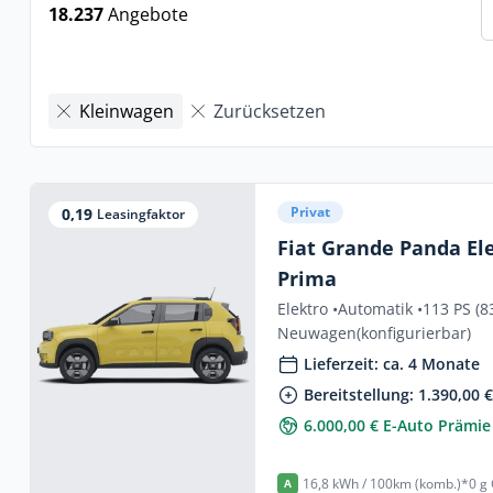
18.237
Angebote
Kleinwagen
Zurücksetzen
Privat
0,19
Leasingfaktor
Fiat Grande Panda El
Prima
Elektro •
Automatik •
113 PS (8
Neuwagen
(konfigurierbar)
Lieferzeit: ca. 4 Monate
Bereitstellung: 1.390,00 
6.000,00 € E-Auto Prämie
16,8 kWh / 100km (komb.)*
0 g
A