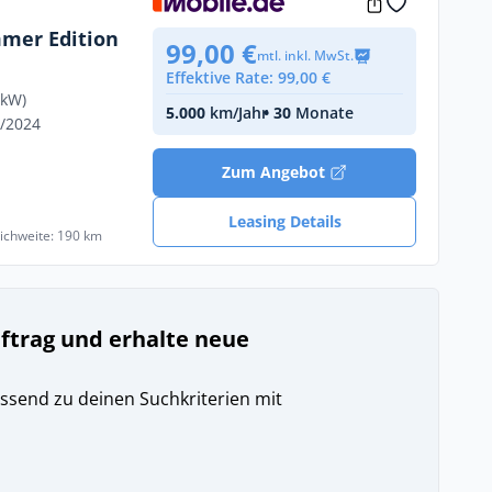
mmer Edition
99,00 €
mtl. inkl. MwSt.
Effektive Rate: 99,00 €
 kW)
5.000
km/Jahr
• 30
Monate
1/2024
Zum Angebot
Leasing Details
eichweite: 190 km
uftrag und erhalte neue
ssend zu deinen Suchkriterien mit