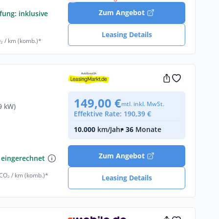
Zum Angebot
fung: inklusive
Leasing Details
₂ / km (komb.)*
149,00 €
mtl. inkl. MwSt.
9 kW)
Effektive Rate: 190,39 €
10.000
km/Jahr
• 36
Monate
€
Zum Angebot
 eingerechnet
 CO₂ / km (komb.)*
Leasing Details