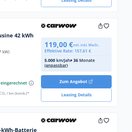
Leasing Details
ousine 42 kWh
119,00 €
mtl. inkl. MwSt.
Effektive Rate: 157,61 €
7 kW)
5.000
km/Jahr
• 36
Monate
(anpassbar)
€
Zum Angebot
 eingerechnet
 CO₂ / km (komb.)*
Leasing Details
1-kWh-Batterie