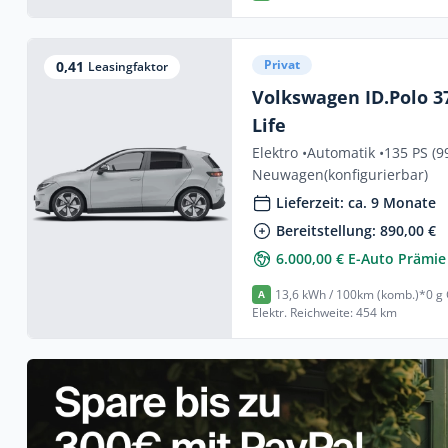
Privat
0,41
Leasingfaktor
Volkswagen ID.Polo 
Life
Elektro •
Automatik •
135 PS (9
Neuwagen
(konfigurierbar)
Lieferzeit: ca. 9 Monate
Bereitstellung: 890,00 €
6.000,00 € E-Auto Prämie
13,6 kWh / 100km (komb.)*
0 g
A
Elektr. Reichweite: 454 km