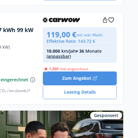
37 kWh 99 kW
119,00 €
mtl. inkl. MwSt.
Effektive Rate: 143,72 €
9 kW)
10.000
km/Jahr
• 36
Monate
(anpassbar)
1.260
mal angeschaut
Zum Angebot
 eingerechnet
 CO₂ / km (komb.)*
Leasing Details
Gesponsert