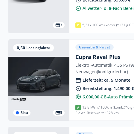
Allwetter- o. 8-Fach Berei
3
5,3 l / 100km (komb.)*
121 g CO
D
Gewerbe & Privat
0,50
Leasingfaktor
Cupra Raval Plus
Elektro •
Automatik •
135 PS (9
Neuwagen
(konfigurierbar)
Lieferzeit: ca. 5 Monate
Bereitstellung: 1.490,00 
6.000,00 € E-Auto Prämie
13,8 kWh / 100km (komb.)*
0 g
A
Blau
5
Elektr. Reichweite: 328 km