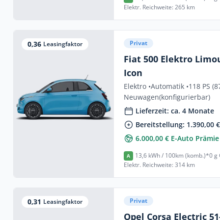
Elektr. Reichweite: 265 km
Privat
0,36
Leasingfaktor
Fiat 500 Elektro Lim
Icon
Elektro •
Automatik •
118 PS (8
Neuwagen
(konfigurierbar)
Lieferzeit: ca. 4 Monate
Bereitstellung: 1.390,00 
6.000,00 € E-Auto Prämie
13,6 kWh / 100km (komb.)*
0 g
A
Elektr. Reichweite: 314 km
Privat
0,31
Leasingfaktor
Opel Corsa Electric 5