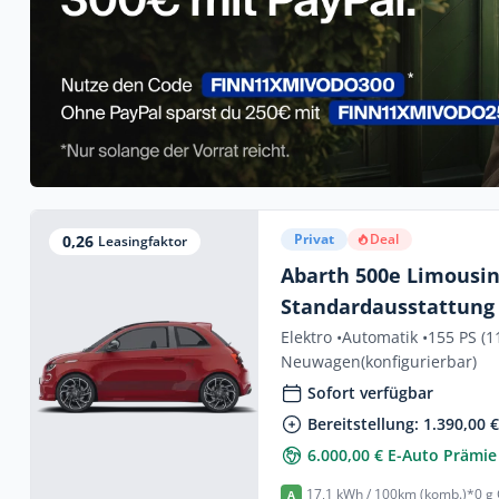
Privat
Deal
0,26
Leasingfaktor
Abarth 500e Limousi
Standardausstattung
Elektro •
Automatik •
155 PS (1
Neuwagen
(konfigurierbar)
Sofort verfügbar
Bereitstellung: 1.390,00 
6.000,00 € E-Auto Prämie
17,1 kWh / 100km (komb.)*
0 g
A