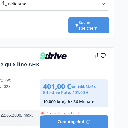
Beliebtheit
Suche
speichern
 e qu S line AHK
70 kW)
401,00 €
1/2025
mtl. inkl. MwSt.
Effektive Rate: 401,00 €
10.000
km/Jahr
• 36
Monate
397
mal angeschaut
 22.05.2030, max.
Zum Angebot