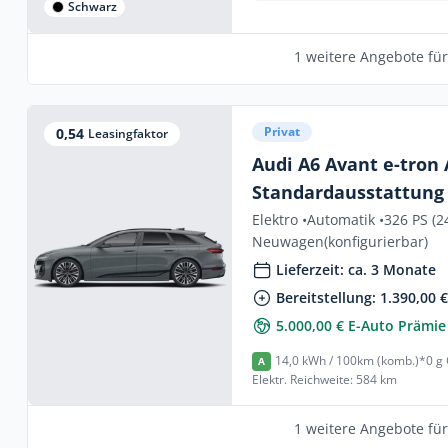
Schwarz
1 weitere Angebote fü
Privat
0,54
Leasingfaktor
Audi A6 Avant e-tron
Standardausstattung
Elektro •
Automatik •
326 PS (2
Neuwagen
(konfigurierbar)
Lieferzeit: ca. 3 Monate
Bereitstellung: 1.390,00 
5.000,00 € E-Auto Prämie
14,0 kWh / 100km (komb.)*
0 g
A
Elektr. Reichweite: 584 km
1 weitere Angebote fü