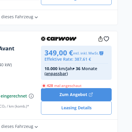
r dieses Fahrzeug
 Avant
349,00 €
mtl. inkl. MwSt.
Effektive Rate: 387,61 €
40 kW)
10.000
km/Jahr
• 36
Monate
(anpassbar)
428
mal angeschaut
€
Zum Angebot
 eingerechnet
 CO₂ / km (komb.)*
Leasing Details
r dieses Fahrzeug