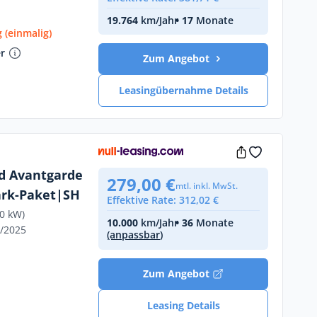
19.764
km/Jahr
• 17
Monate
 (einmalig)
er
Zum Angebot
Leasingübernahme Details
 d Avantgarde
279,00 €
mtl. inkl. MwSt.
rk-Paket|SH
Effektive Rate: 312,02 €
20 kW)
10.000
km/Jahr
• 36
Monate
2/2025
(anpassbar)
€
Zum Angebot
Leasing Details