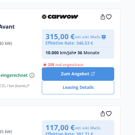
 Avant
315,00 €
mtl. inkl. MwSt.
Effektive Rate: 346,53 €
40 kW)
10.000
km/Jahr
• 36
Monate
208
mal angeschaut
€
Zum Angebot
 eingerechnet
 CO₂ / km (komb.)*
Leasing Details
117,00 €
mtl. inkl. MwSt.
35 kW)
Effektive Rate: 381,71 €