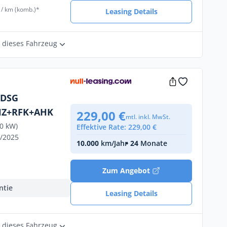
 / km (komb.)*
Leasing Details
r dieses Fahrzeug
 DSG
HZ+RFK+AHK
229,00 €
mtl. inkl. MwSt.
10 kW)
Effektive Rate: 229,00 €
9/2025
10.000
km/Jahr
• 24
Monate
Zum Angebot
ntie
Leasing Details
r dieses Fahrzeug