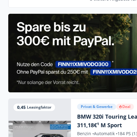
Privat & Gewerbe
Deal
0,45
Leasingfaktor
BMW 320i Touring Lea
311,18€¹ M Sport
Benzin •
Automatik •
184 PS (1