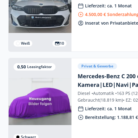
Lieferzeit: ca. 1 Monat
4.500,00 € Sonderzahlung
Inserat von Privatanbiet
Weiß
10
Privat & Gewerbe
0,50
Leasingfaktor
Mercedes-Benz C 200
Kamera|LED|Navi|Pa
Diesel •
Automatik •
163 PS (1
Gebraucht
(18.819 km)
• EZ: 0
Lieferzeit: ca. 1 Monat
Bereitstellung: 1.188,81 
Schwarz