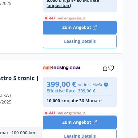
5.000
km/Jahr
• 30
Monate
9/2025
(anpassbar)
447
mal angeschaut
Zum Angebot
Leasing Details
ttro S tronic |
399,00 €
mtl. inkl. MwSt.
Effektive Rate: 399,00 €
50 kW)
10.000
km/Jahr
• 36
Monate
0/2025
441
mal angeschaut
Zum Angebot
, max. 100.000 km
Leasing Details