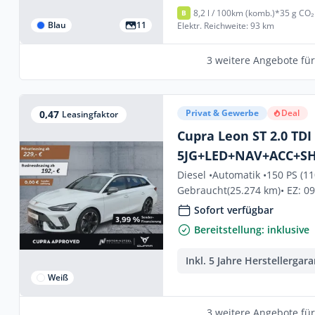
8,2 l / 100km (komb.)*
35 g CO₂
B
Blau
11
Elektr. Reichweite: 93 km
3 weitere Angebote fü
Privat & Gewerbe
Deal
0,47
Leasingfaktor
Cupra Leon ST 2.0 TDI
5JG+LED+NAV+ACC+S
Diesel •
Automatik •
150 PS (1
Gebraucht
(25.274 km)
• EZ: 0
Sofort verfügbar
Bereitstellung: inklusive
Inkl. 5 Jahre Herstellergara
Weiß
3 weitere Angebote fü