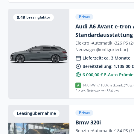
Privat
0,49
Leasingfaktor
Audi A6 Avant e-tron
Standardausstattung
Elektro •
Automatik •
326 PS (2
Neuwagen
(konfigurierbar)
Lieferzeit: ca. 3 Monate
Bereitstellung: 1.135,00 
6.000,00 € E-Auto Prämie
14,0 kWh / 100km (komb.)*
0 g
A
Elektr. Reichweite: 584 km
Privat
Leasingübernahme
Bmw 320i
Benzin •
Automatik •
184 PS (1