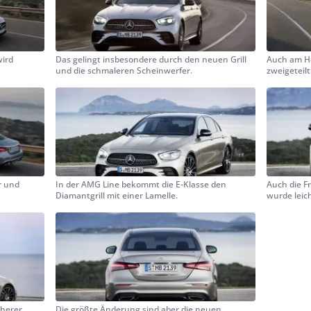
wird
Das gelingt insbesondere durch den neuen Grill
Auch am He
und die schmaleren Scheinwerfer.
zweigeteilt
r und
In der AMG Line bekommt die E-Klasse den
Auch die F
Diamantgrill mit einer Lamelle.
wurde leich
cherer
Die größte Änderung sind aber die neuen