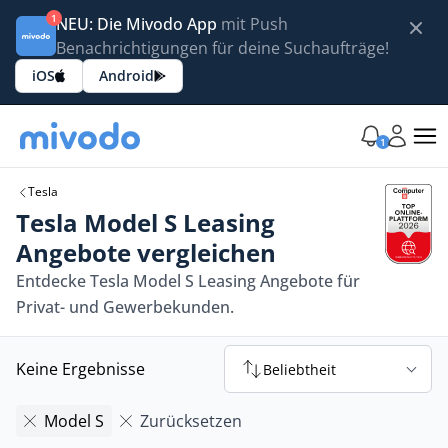
1
NEU: Die Mivodo App
mit Push
Benachrichtigungen für deine Suchaufträge!
iOS
Android
1
Tesla
Tesla Model S Leasing
Angebote vergleichen
Entdecke Tesla Model S Leasing Angebote für
Privat- und Gewerbekunden.
Keine Ergebnisse
Beliebtheit
Model S
Zurücksetzen