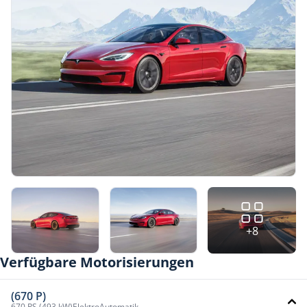
+8
Verfügbare Motorisierungen
(670 P)
670 PS (493 kW)
Elektro
Automatik