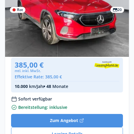
Rot
20
Privat & Gewerbe
Mercedes-Benz EQA (BM 243)
Elektro •
Automatik •
190 PS (140 kW)
Gebraucht
(49.487 km)
• EZ: 05/2023
385,00 €
mtl. inkl. MwSt.
Effektive Rate: 385,00 €
10.000
km/Jahr
• 48
Monate
Sofort verfügbar
Bereitstellung: inklusive
Zum Angebot
Leasing Details