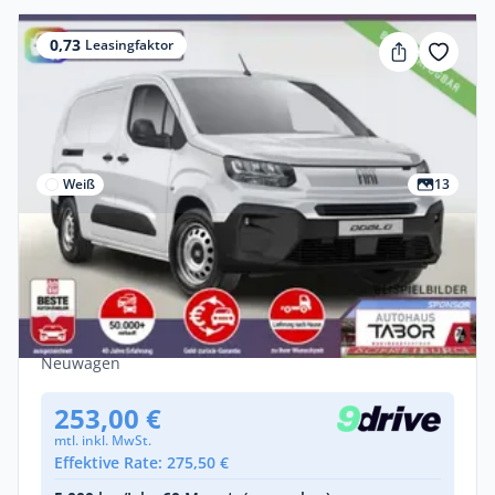
0,73
Leasingfaktor
Weiß
13
Privat
Fiat Doblo Kasten L2 AT8 SHZ MagicCargo
Kam PDC CarPl
Diesel •
Automatik •
130 PS (96 kW)
Neuwagen
253,00 €
mtl. inkl. MwSt.
Effektive Rate: 275,50 €