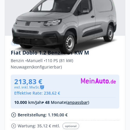
Privat & Gewerbe
Fiat Doblo 1.2 Benzin 81 KW M
Benzin •
Manuell •
110 PS (81 kW)
Neuwagen
(konfigurierbar)
213,83 €
mtl. inkl. MwSt.
Effektive Rate: 238,62 €
10.000
km/Jahr
• 48
Monate
(anpassbar)
Bereitstellung: 1.190,00 €
Wartung: 35,12 € mtl.
optional