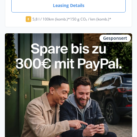
Leasing Details
5,8 l / 100km (komb.)*
150 g CO₂ / km (komb.)*
E
Gesponsert