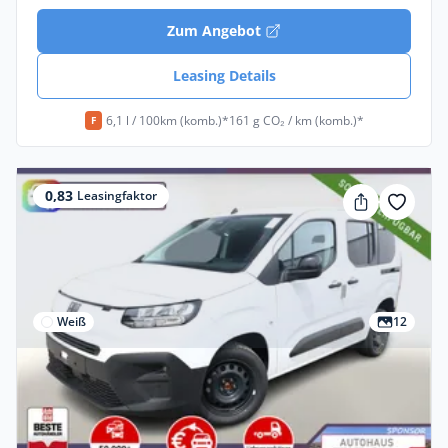
Zum Angebot
Leasing Details
6,1 l / 100km (komb.)*
161 g CO₂ / km (komb.)*
F
0,83
Leasingfaktor
Weiß
12
Privat & Gewerbe
Fiat Doblo Kombi N1 Klimaaut PrivG LED
3xIso CarP Tem