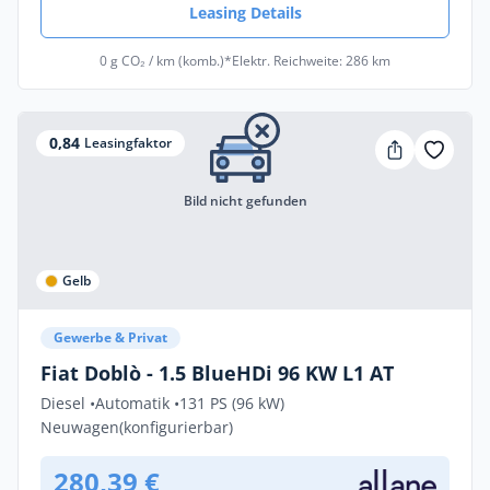
Leasing Details
0 g CO₂ / km (komb.)*
Elektr. Reichweite: 286 km
0,84
Leasingfaktor
Bild nicht gefunden
Gelb
Gewerbe & Privat
Fiat Doblò - 1.5 BlueHDi 96 KW L1 AT
Diesel •
Automatik •
131 PS (96 kW)
Neuwagen
(konfigurierbar)
280,39 €