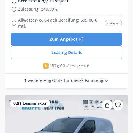
Bereitstellung: 1.190,00 €
Zulassung: 249,99 €
Allwetter- o. 8-Fach Bereifung: 599,00 €
optional
mtl.
Zum Angebot
Leasing Details
153 g CO₂ / km (komb.)*
E
1 weitere Angebote für dieses Fahrzeug
0,81
Leasingfaktor