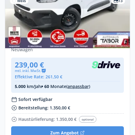
Weiß
13
Gewerbe
Fiat Doblo Kombi N1 Klimaaut PrivG LED
3xIso CarP Tem
Diesel •
Manuell •
130 PS (96 kW)
Neuwagen
239,00 €
mtl. inkl. MwSt.
Effektive Rate: 261,50 €
5.000
km/Jahr
• 60
Monate
(anpassbar)
Sofort verfügbar
Bereitstellung: 1.350,00 €
Haustürlieferung: 1.350,00 €
optional
Zum Angebot