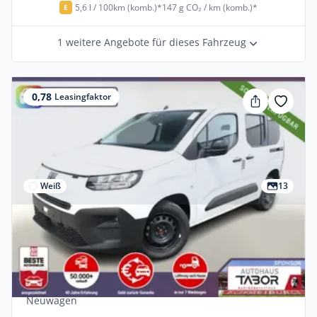
5,6 l / 100km (komb.)*
147 g CO₂ / km (komb.)*
E
1 weitere Angebote für dieses Fahrzeug
0,78
Leasingfaktor
Weiß
13
Privat
Fiat Doblo Kombi N1 Klimaaut PrivG LED
3xIso CarP Tem
Diesel •
Manuell •
130 PS (96 kW)
Neuwagen