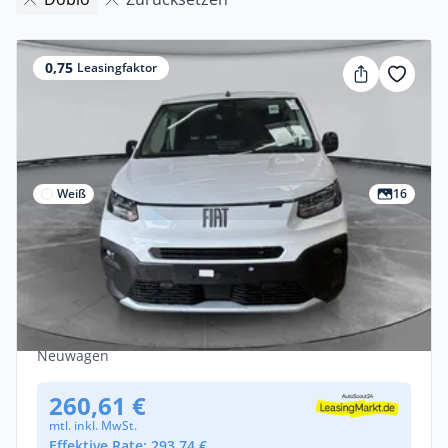
0,75
Leasingfaktor
Weiß
16
Gewerbe
Fiat Doblo Doblò (510) Kasten / Multicab /
Kombi
Diesel •
Automatik •
131 PS (96 kW)
Neuwagen
260,61 €
mtl. inkl. MwSt.
Effektive Rate: 293,74 €