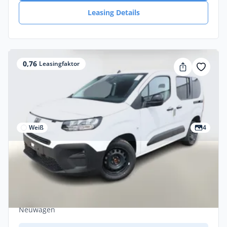
Leasing Details
0,76
Leasingfaktor
Weiß
4
Privat & Gewerbe
Fiat Doblo Kombi N1 Klimaaut PrivG LED
3xIso CarP Tem Leasing privat
Diesel •
Manuell •
130 PS (95 kW)
Neuwagen