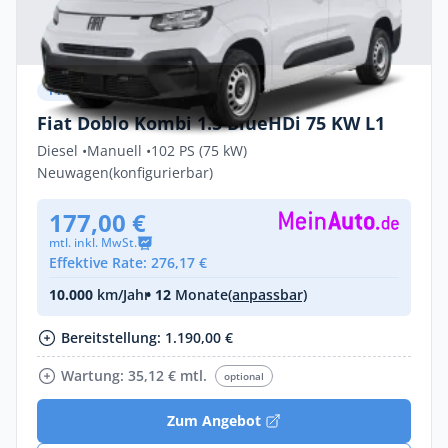
Privat & Gewerbe
Fiat Doblo Kombi 1.5 BlueHDi 75 KW L1
Diesel •
Manuell •
102 PS (75 kW)
Neuwagen
(konfigurierbar)
177,00 €
mtl. inkl. MwSt.
Effektive Rate: 276,17 €
10.000
km/Jahr
• 12
Monate
(anpassbar)
Bereitstellung: 1.190,00 €
Wartung: 35,12 € mtl.
optional
Zum Angebot