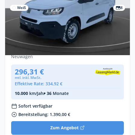
Weiß
8
Privat & Gewerbe
Fiat Doblo Doblo L2 XL Kawa 1.5 BlueHDi
Automatik, Allw.
Diesel •
Automatik •
131 PS (96 kW)
Neuwagen
296,31 €
mtl. inkl. MwSt.
Effektive Rate: 334,92 €
10.000
km/Jahr
• 36
Monate
Sofort verfügbar
Bereitstellung: 1.390,00 €
Zum Angebot