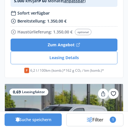
5.000
km/Jahr
• 60
Monate
(anpassbar)
Sofort verfügbar
Bereitstellung: 1.350,00 €
Haustürlieferung: 1.350,00 €
optional
Zum Angebot
Leasing Details
6,2 l / 100km (komb.)*
162 g CO₂ / km (komb.)*
F
0,69
Leasingfaktor
Filter
Suche speichern
1
Weiß
19