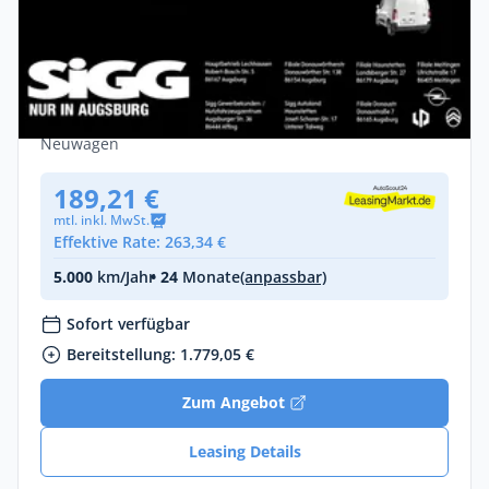
Gewerbe
Fiat Doblo 🚨Kastenwagen - Limitiertes
Angebot - SOFORT VERFÜGBAR 🚨
Diesel •
Manuell •
100 PS (74 kW)
Neuwagen
189,21 €
mtl. inkl. MwSt.
Effektive Rate: 263,34 €
5.000
km/Jahr
• 24
Monate
(anpassbar)
Sofort verfügbar
Bereitstellung: 1.779,05 €
Zum Angebot
Leasing Details