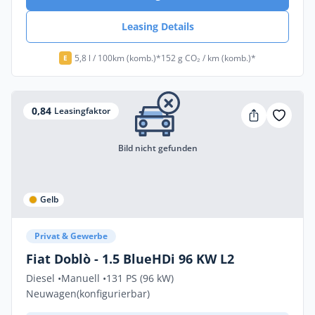
Leasing Details
5,8 l / 100km (komb.)*
152 g CO₂ / km (komb.)*
E
0,84
Leasingfaktor
Bild nicht gefunden
Gelb
Privat & Gewerbe
Fiat Doblò - 1.5 BlueHDi 96 KW L2
Diesel •
Manuell •
131 PS (96 kW)
Neuwagen
(konfigurierbar)