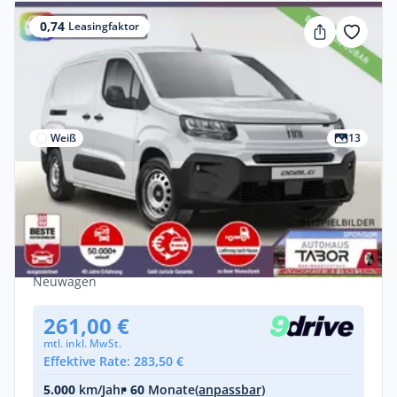
0,74
Leasingfaktor
Weiß
13
Privat
Fiat Doblo Kasten L2 AT8 2xSchiebe SHZ
Kam MagicCarg
Diesel •
Automatik •
130 PS (96 kW)
Neuwagen
261,00 €
mtl. inkl. MwSt.
Effektive Rate: 283,50 €
5.000
km/Jahr
• 60
Monate
(anpassbar)