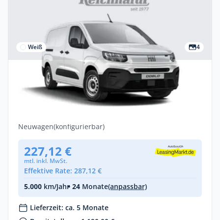
Weiß
4
Gewerbe
Fiat Doblo 🚐Kasten Wagen XL Diesel 130
AT🚐
Diesel •
Automatik •
131 PS (96 kW)
Neuwagen
(konfigurierbar)
227,12 €
mtl. inkl. MwSt.
Effektive Rate: 287,12 €
5.000
km/Jahr
• 24
Monate
(anpassbar)
Lieferzeit: ca. 5 Monate