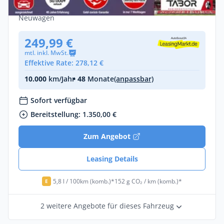
Diesel •
Manuell •
131 PS (96 kW)
Neuwagen
249,99 €
mtl. inkl. MwSt.
Effektive Rate: 278,12 €
10.000
km/Jahr
• 48
Monate
(anpassbar)
Sofort verfügbar
Bereitstellung: 1.350,00 €
Zum Angebot
Leasing Details
5,8 l / 100km (komb.)*
152 g CO₂ / km (komb.)*
E
2 weitere Angebote für dieses Fahrzeug