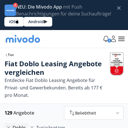
1
NEU: Die Mivodo App
mit Push
Benachrichtigungen für deine Suchaufträge!
iOS
Android
1
Fiat
Fiat Doblo Leasing Angebote
vergleichen
Entdecke Fiat Doblo Leasing Angebote für
Privat- und Gewerbekunden. Bereits ab 177 €
pro Monat.
129
Angebote
Beliebtheit
Doblo
Zurücksetzen