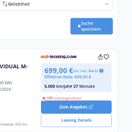
Beliebtheit
Suche
speichern
IVIDUAL M-
699,00 €
mtl. inkl. MwSt.
Effektive Rate: 699,00 €
00 kW)
5.000
km/Jahr
• 27
Monate
1/2024
195
mal angeschaut
Zum Angebot
Leasing Details
eichweite: 602 km