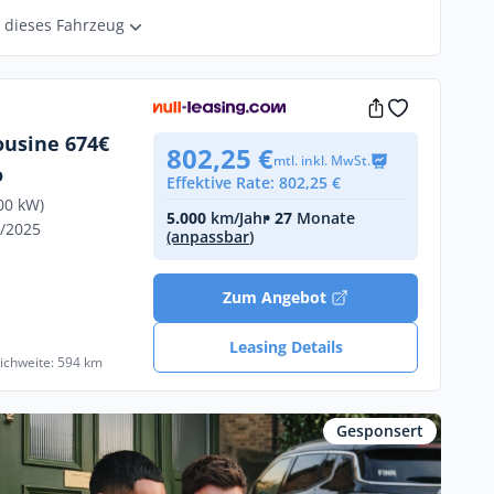
r dieses Fahrzeug
ousine 674€
802,25 €
mtl. inkl. MwSt.
o
Effektive Rate: 802,25 €
00 kW)
5.000
km/Jahr
• 27
Monate
4/2025
(anpassbar)
Zum Angebot
Leasing Details
eichweite: 594 km
Gesponsert