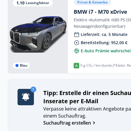
Privat & Gewerbe
1,10
Leasingfaktor
BMW i7 - M70 xDrive
Elektro •
Automatik •
680 PS (5
Neuwagen
(konfigurierbar)
Lieferzeit: ca. 5 Monate
Bereitstellung: 952,00 €
E-Auto Prämie wahrschei
Blau
0 g CO₂ / km (komb.)*
Elektr. R
A
1
Tipp: Erstelle dir einen Sucha
Inserate per E-Mail
Verpasse keine attraktiven Angebote pa
einem Suchauftrag.
Suchauftrag erstellen