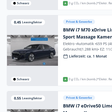
Schwarz
0 g CO₂ / km (komb.)*
Elektr. R
A
Privat & Gewerbe
0,45
Leasingfaktor
BMW i7 M70 xDrive L
Sport Massage Kame
Elektro •
Automatik •
659 PS (4
Gebraucht
(1.288 km)
• EZ: 11
Lieferzeit: ca. 1 Monat
Schwarz
0 g CO₂ / km (komb.)*
Elektr. R
A
Privat & Gewerbe
0,55
Leasingfaktor
BMW i7 eDrive50 Lim