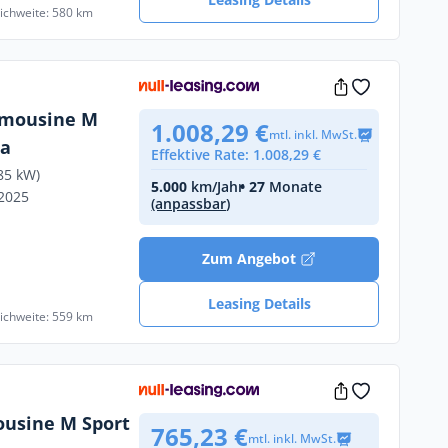
eichweite: 580 km
imousine M
1.008,29 €
mtl. inkl. MwSt.
ra
Effektive Rate: 1.008,29 €
85 kW)
5.000
km/Jahr
• 27
Monate
/2025
(anpassbar)
Zum Angebot
Leasing Details
eichweite: 559 km
ousine M Sport
765,23 €
mtl. inkl. MwSt.