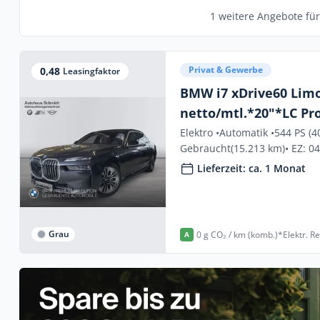
1 weitere Angebote fü
Privat & Gewerbe
0,48
Leasingfaktor
BMW i7 xDrive60 Lim
netto/mtl.*20"*LC Pr
Elektro •
Automatik •
544 PS (4
Gebraucht
(15.213 km)
• EZ: 0
Lieferzeit: ca. 1 Monat
Grau
0 g CO₂ / km (komb.)*
Elektr. R
A