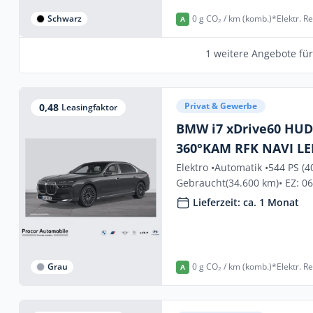
Schwarz
0 g CO₂ / km (komb.)*
Elektr. R
A
1 weitere Angebote fü
Privat & Gewerbe
0,48
Leasingfaktor
BMW i7 xDrive60 HU
360°KAM RFK NAVI L
Elektro •
Automatik •
544 PS (4
Gebraucht
(34.600 km)
• EZ: 0
Lieferzeit: ca. 1 Monat
Grau
0 g CO₂ / km (komb.)*
Elektr. R
A