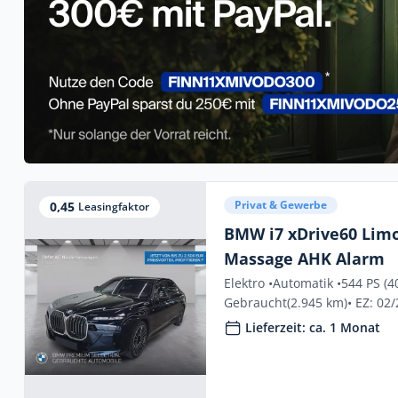
Privat & Gewerbe
0,45
Leasingfaktor
BMW i7 xDrive60 Lim
Massage AHK Alarm
Elektro •
Automatik •
544 PS (4
Gebraucht
(2.945 km)
• EZ: 02
Lieferzeit: ca. 1 Monat