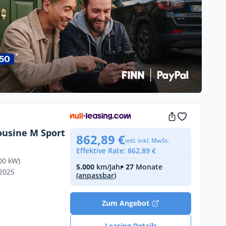
ousine M Sport
862,89 €
mtl. inkl. MwSt.
Effektive Rate: 862,89 €
00 kW)
5.000
km/Jahr
• 27
Monate
/2025
(anpassbar)
Zum Angebot
Leasing Details