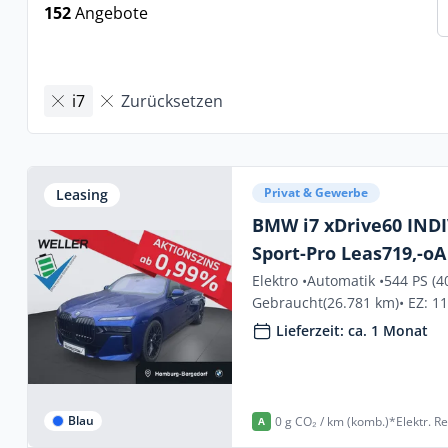
152
Angebote
i7
Zurücksetzen
Privat & Gewerbe
Leasing
BMW i7 xDrive60 IND
Sport-Pro Leas719,-oA
Elektro •
Automatik •
544 PS (4
Gebraucht
(26.781 km)
• EZ: 1
Lieferzeit: ca. 1 Monat
Blau
0 g CO₂ / km (komb.)*
Elektr. R
A