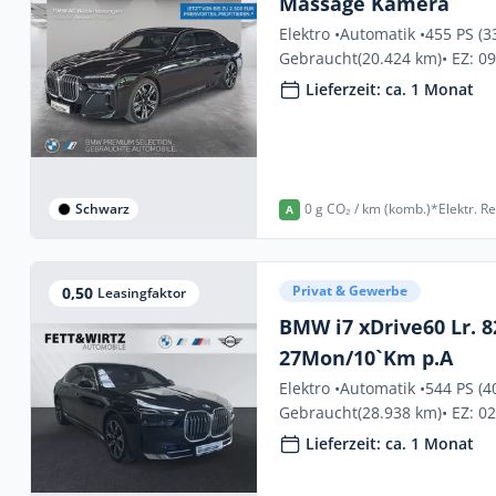
Massage Kamera
Elektro •
Automatik •
455 PS (3
Gebraucht
(20.424 km)
• EZ: 0
Lieferzeit: ca. 1 Monat
Schwarz
0 g CO₂ / km (komb.)*
Elektr. R
A
Privat & Gewerbe
0,50
Leasingfaktor
BMW i7 xDrive60 Lr. 82
27Mon/10`Km p.A
Elektro •
Automatik •
544 PS (4
Gebraucht
(28.938 km)
• EZ: 0
Lieferzeit: ca. 1 Monat