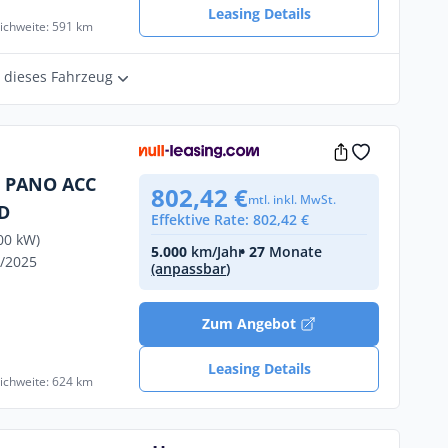
Leasing Details
eichweite: 591 km
r dieses Fahrzeug
D PANO ACC
802,42 €
mtl. inkl. MwSt.
ED
Effektive Rate: 802,42 €
00 kW)
5.000
km/Jahr
• 27
Monate
6/2025
(anpassbar)
Zum Angebot
Leasing Details
eichweite: 624 km