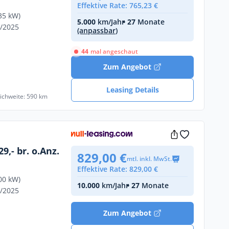
Effektive Rate: 765,23 €
35 kW)
5.000
km/Jahr
• 27
Monate
9/2025
(anpassbar)
44
mal angeschaut
Zum Angebot
Leasing Details
eichweite: 590 km
9,- br. o.Anz.
829,00 €
mtl. inkl. MwSt.
Effektive Rate: 829,00 €
00 kW)
10.000
km/Jahr
• 27
Monate
2/2025
Zum Angebot