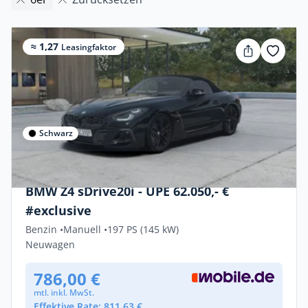
≈ 1,27
Leasingfaktor
Schwarz
Gewerbe & Privat
BMW Z4 sDrive20i - UPE 62.050,- €
#exclusive
Benzin •
Manuell •
197 PS (145 kW)
Neuwagen
786,00 €
mtl. inkl. MwSt.
Effektive Rate: 811,63 €