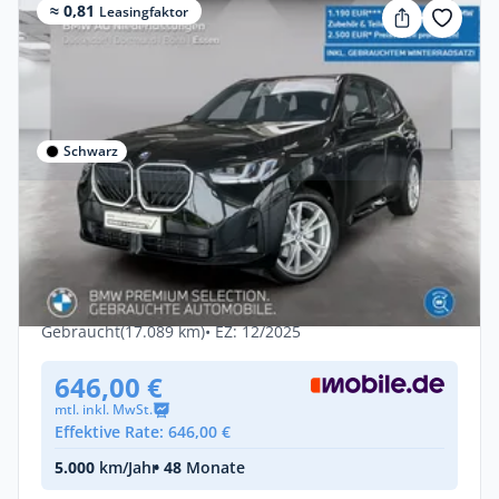
≈ 0,81
Leasingfaktor
Schwarz
Privat & Gewerbe
BMW X3 xDrive30e Leasing ab 645,03€¹ M
Sport AHK
Hybrid •
Automatik •
299 PS (220 kW)
Gebraucht
(17.089 km)
• EZ: 12/2025
646,00 €
mtl. inkl. MwSt.
Effektive Rate: 646,00 €
5.000
km/Jahr
• 48
Monate