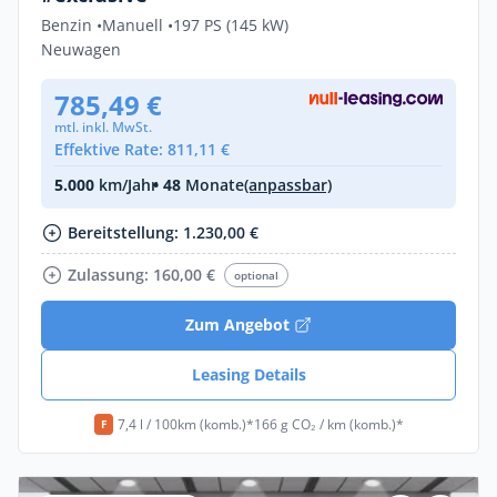
Benzin •
Manuell •
197 PS (145 kW)
Neuwagen
785,49 €
mtl. inkl. MwSt.
Effektive Rate: 811,11 €
5.000
km/Jahr
• 48
Monate
(anpassbar)
Bereitstellung: 1.230,00 €
Zulassung: 160,00 €
optional
Zum Angebot
Leasing Details
7,4 l / 100km (komb.)*
166 g CO₂ / km (komb.)*
F