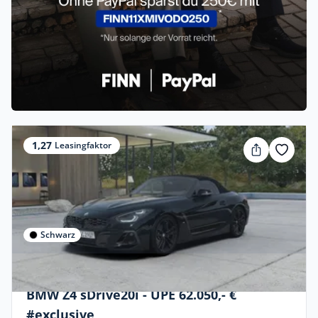
1,27
Leasingfaktor
Schwarz
Gewerbe & Privat
BMW Z4 sDrive20i - UPE 62.050,- €
#exclusive