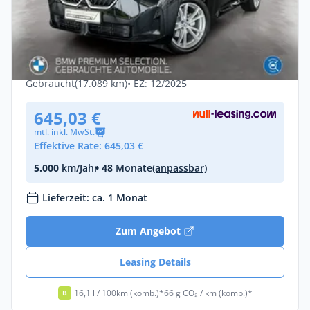
Gewerbe & Privat
BMW X3 xDrive30e Leasing ab 645,03€¹ M
Sport AHK
Hybrid •
Automatik •
299 PS (220 kW)
Gebraucht
(17.089 km)
• EZ: 12/2025
645,03 €
mtl. inkl. MwSt.
Effektive Rate: 645,03 €
5.000
km/Jahr
• 48
Monate
(anpassbar)
Lieferzeit: ca. 1 Monat
Zum Angebot
Leasing Details
16,1 l / 100km (komb.)*
66 g CO₂ / km (komb.)*
B