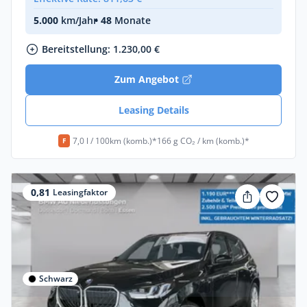
5.000
km/Jahr
• 48
Monate
Bereitstellung: 1.230,00 €
Zum Angebot
Leasing Details
7,0 l / 100km (komb.)*
166 g CO₂ / km (komb.)*
F
0,81
Leasingfaktor
Schwarz