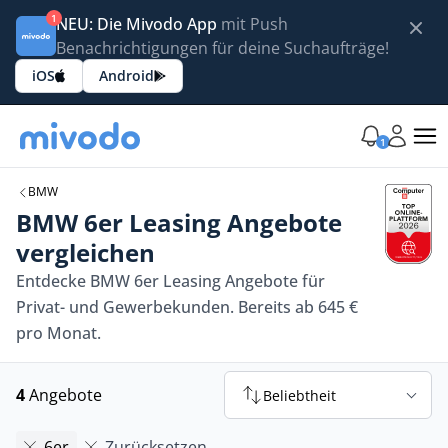
1
NEU: Die Mivodo App
mit Push
Benachrichtigungen für deine Suchaufträge!
iOS
Android
1
BMW
BMW 6er Leasing Angebote
vergleichen
Entdecke BMW 6er Leasing Angebote für
Privat- und Gewerbekunden. Bereits ab 645 €
pro Monat.
4
Angebote
Beliebtheit
6er
Zurücksetzen