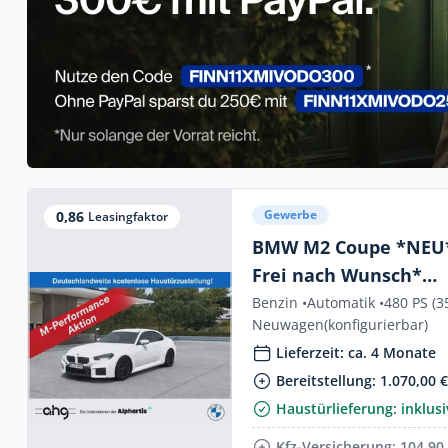
Gewerbe
0,86
Leasingfaktor
BMW M2 Coupe *NEU*
Frei nach Wunsch*
GEWERBEKNALLER
Benzin •
Automatik •
480 PS (3
Neuwagen
(konfigurierbar)
Lieferzeit: ca. 4 Monate
Bereitstellung: 1.070,00 
Haustürlieferung: inklusi
Kfz-Versicherung: 104,90 