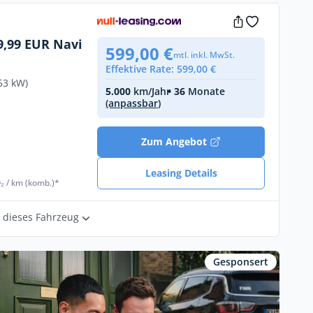
,99 EUR Navi
599,00 €
mtl. inkl. MwSt.
Effektive Rate: 599,00 €
53 kW)
5.000
km/Jahr
• 36
Monate
(anpassbar)
Zum Angebot
Leasing Details
₂ / km (komb.)*
r dieses Fahrzeug
Gesponsert