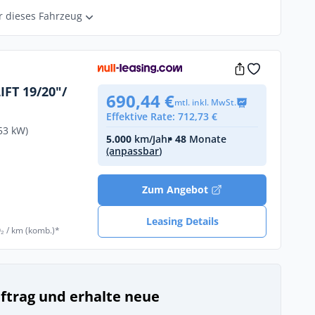
r dieses Fahrzeug
FT 19/20"/
690,44 €
mtl. inkl. MwSt.
Effektive Rate: 712,73 €
53 kW)
5.000
km/Jahr
• 48
Monate
(anpassbar)
€
Zum Angebot
Leasing Details
₂ / km (komb.)*
uftrag und erhalte neue