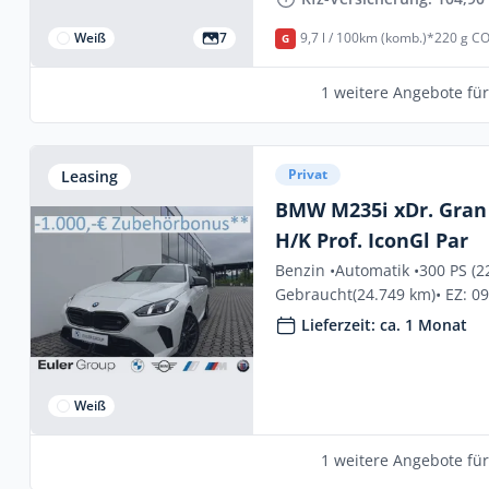
Weiß
7
9,7 l / 100km (komb.)*
220 g CO
G
1 weitere Angebote fü
Privat
Leasing
BMW M235i xDr. Gran
H/K Prof. IconGl Par
Benzin •
Automatik •
300 PS (2
Gebraucht
(24.749 km)
• EZ: 0
Lieferzeit: ca. 1 Monat
Weiß
1 weitere Angebote fü