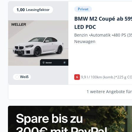
Privat
1,00
Leasingfaktor
BMW M2 Coupé ab 599
LED PDC
Benzin •
Automatik •
480 PS (3
Neuwagen
Weiß
9,9 l / 100km (komb.)*
225 g CO
G
1 weitere Angebote fü