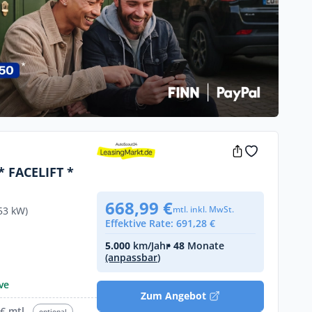
 FACELIFT *
668,99 €
mtl. inkl. MwSt.
53 kW)
Effektive Rate: 691,28 €
5.000
km/Jahr
• 48
Monate
(anpassbar)
€
ve
Zum Angebot
€ mtl.
optional