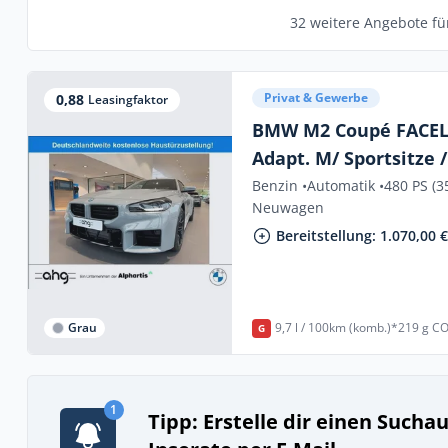
32 weitere Angebote fü
Privat & Gewerbe
0,88
Leasingfaktor
BMW M2 Coupé FACELI
Adapt. M/ Sportsitze /
Benzin •
Automatik •
480 PS (3
Neuwagen
Bereitstellung: 1.070,00 
Grau
9,7 l / 100km (komb.)*
219 g CO
G
1
Tipp: Erstelle dir einen Sucha