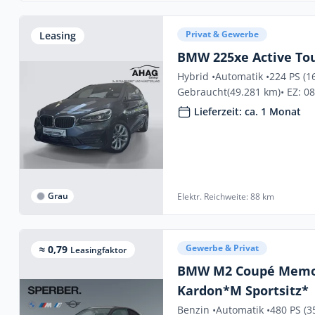
Privat & Gewerbe
Leasing
BMW 225xe Active Tou
Hybrid •
Automatik •
224 PS (1
Gebraucht
(49.281 km)
• EZ: 0
Lieferzeit: ca. 1 Monat
Grau
Elektr. Reichweite: 88 km
Gewerbe & Privat
≈ 0,79
Leasingfaktor
BMW M2 Coupé Mem
Kardon*M Sportsitz*
Benzin •
Automatik •
480 PS (3