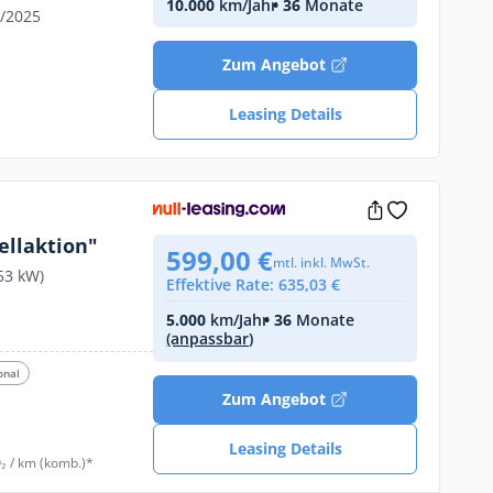
10.000
km/Jahr
• 36
Monate
9/2025
Zum Angebot
Leasing Details
llaktion"
599,00 €
mtl. inkl. MwSt.
53 kW)
Effektive Rate: 635,03 €
5.000
km/Jahr
• 36
Monate
€
(anpassbar)
onal
Zum Angebot
Leasing Details
₂ / km (komb.)*