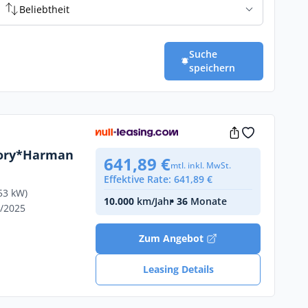
Beliebtheit
Suche
speichern
ory*Harman
641,89 €
mtl. inkl. MwSt.
Effektive Rate: 641,89 €
53 kW)
10.000
km/Jahr
• 36
Monate
9/2025
Zum Angebot
Leasing Details