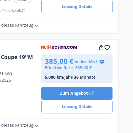
Leasing Details
₂ / km (komb.)*
r dieses Fahrzeug
 Coupe 19''M
385,00 €
mtl. inkl. MwSt.
Effektive Rate: 385,00 €
21 kW)
5.000
km/Jahr
• 36
Monate
9/2025
Zum Angebot
Leasing Details
r dieses Fahrzeug