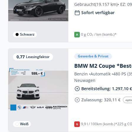
Gebraucht
(19.157 km)
• EZ: 0
Sofort verfügbar
Schwarz
0 g CO₂ / km (komb.)*
A
Gewerbe & Privat
0,77
Leasingfaktor
BMW M2 Coupe *Beste
Benzin •
Automatik •
480 PS (3
Neuwagen
Bereitstellung: 1.297,10 
Zulassung: 320,11 €
opti
Weiß
9,9 l / 100km (komb.)*
225 g CO
G