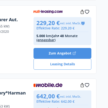
rer Aut.
229,20 €
mtl. inkl. MwSt.
65 kW)
Effektive Rate: 229,20 €
8/2020
5.000
km/Jahr
• 48
Monate
(anpassbar)
Zum Angebot
Leasing Details
ory*Harman
642,00 €
mtl. inkl. MwSt.
Effektive Rate: 642,00 €
53 kW)