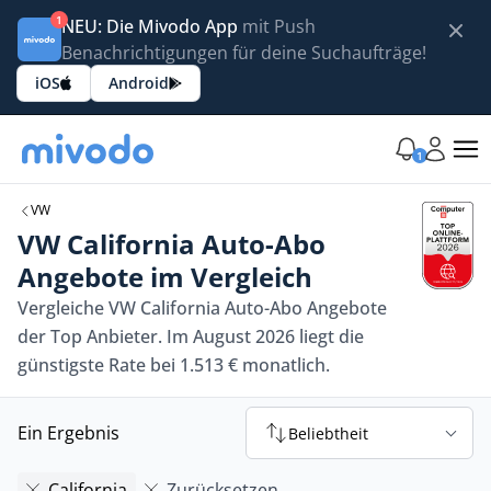
1
NEU: Die Mivodo App
mit Push
Benachrichtigungen für deine Suchaufträge!
iOS
Android
1
VW
VW California Auto-Abo
Angebote im Vergleich
Vergleiche VW California Auto-Abo Angebote
der Top Anbieter. Im August 2026 liegt die
günstigste Rate bei 1.513 € monatlich.
Ein Ergebnis
Beliebtheit
California
Zurücksetzen