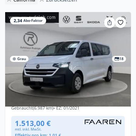
2,34
Abo-Faktor
Grau
18
Privat & Gewerbe
Volkswagen Crafter California 600 2.0 TDI
/ LED Navi
Diesel •
Automatik •
177 PS (130 kW)
Gebraucht
(6.987 km)
• EZ: 01/2021
1.513,00 €
mtl. inkl. MwSt.
Effektiv pro km: 1,01 €