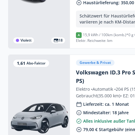
Haustürlieferung: 350,00 
Schätzwert für Haustürlie
variieren je nach KM-Dista
15,9 kWh / 100km (komb.)*
0 g
A
Violett
18
Elektr. Reichweite: km
Gewerbe & Privat
1,61
Abo-Faktor
Volkswagen ID.3 Pro S
PS)
Elektro •
Automatik •
204 PS (1
Gebraucht
(35.000 km)
• EZ: 0
Lieferzeit: ca. 1 Monat
Mindestalter: 18 Jahre
Alles inklusive außer Ta
79,00 € Startgebühr (einm