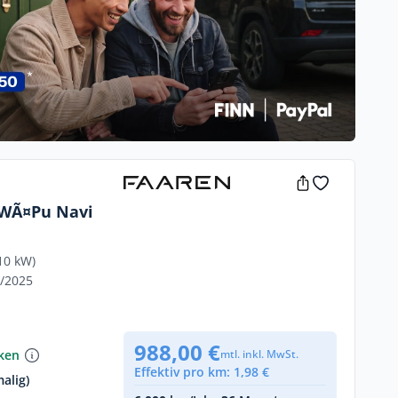
 WÃ¤Pu Navi
10 kW)
1/2025
988,00 €
nken
mtl. inkl. MwSt.
Effektiv pro km: 1,98 €
alig)