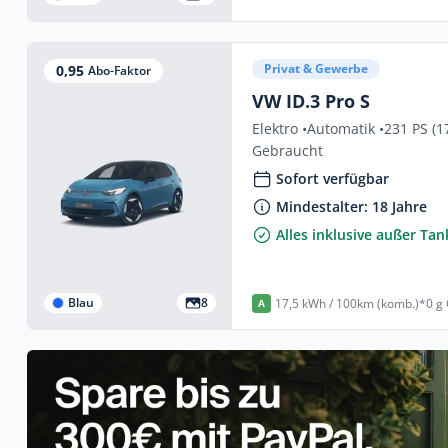
Privat & Gewerbe
0,95
Abo-Faktor
VW ID.3 Pro S
Elektro •
Automatik •
231 PS (1
Gebraucht
Sofort verfügbar
Mindestalter: 18 Jahre
Alles inklusive außer Ta
Blau
8
17,5 kWh / 100km (komb.)*
0 g
A