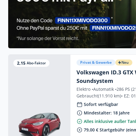
Privat & Gewerbe
Neu
2,15
Abo-Faktor
Volkswagen ID.3 GTX
Soundsystem
Elektro •
Automatik •
286 PS (2
Gebraucht
(11.910 km)
• EZ: 0
Sofort verfügbar
Mindestalter: 18 Jahre
Alles inklusive außer Ta
79,00 € Startgebühr (einm