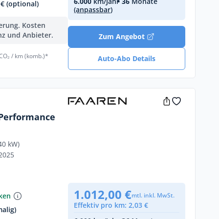
6.000
km/Jahr
• 36
Monate
€ (optional)
(anpassbar)
ferung. Kosten
nz und Anbieter.
Zum Angebot
 CO₂ / km (komb.)*
Auto-Abo Details
 Performance
40 kW)
/2025
1.012,00 €
nken
mtl. inkl. MwSt.
Effektiv pro km: 2,03 €
alig)