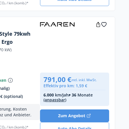
 CO₂ / km (komb.)*
Style 79kwh
 Ergo
70 kW)
791,00 €
nken
mtl. inkl. MwSt.
Effektiv pro km: 1,59 €
alig)
6.000
km/Jahr
• 36
Monate
€ (optional)
(anpassbar)
ferung. Kosten
nz und Anbieter.
Zum Angebot
 CO₂ / km (komb.)*
Auto-Abo Details