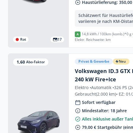
Haustürlieferung: 350,00 
Schätzwert für Haustürlie
variieren je nach KM-Dista
14,8 kWh / 100km (komb.)*
0 g
A
Rot
17
Elektr. Reichweite: km
Privat & Gewerbe
Neu
1,60
Abo-Faktor
Volkswagen ID.3 GTX
240 kW Fire+Ice
Elektro •
Automatik •
326 PS (2
Gebraucht
(2.000 km)
• EZ: 01
Sofort verfügbar
Mindestalter: 18 Jahre
Alles inklusive außer Ta
79,00 € Startgebühr (einm