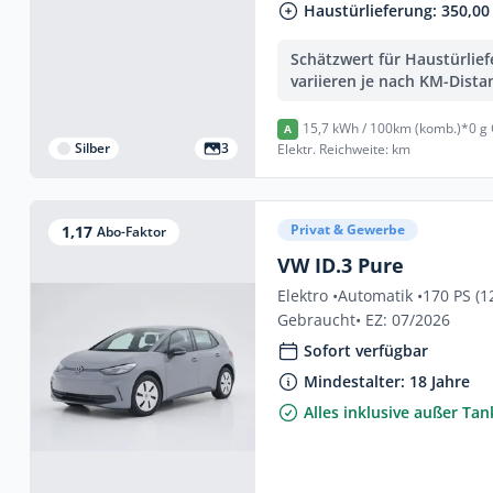
Haustürlieferung: 350,00 
Schätzwert für Haustürlie
variieren je nach KM-Dista
15,7 kWh / 100km (komb.)*
0 g
A
Silber
3
Elektr. Reichweite: km
Privat & Gewerbe
1,17
Abo-Faktor
VW ID.3 Pure
Elektro •
Automatik •
170 PS (1
Gebraucht
• EZ: 07/2026
Sofort verfügbar
Mindestalter: 18 Jahre
Alles inklusive außer Ta