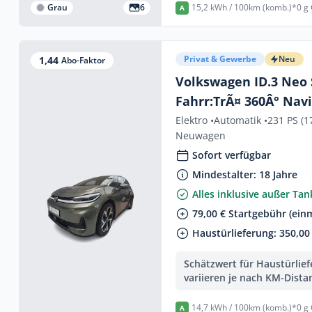
Grau
6
15,2 kWh / 100km (komb.)*
0 g
A
Privat & Gewerbe
Neu
1,44
Abo-Faktor
Volkswagen ID.3 Neo 
Fahrr:TrÃ¤ 360Â° Navi
Elektro •
Automatik •
231 PS (1
Neuwagen
Sofort verfügbar
Mindestalter: 18 Jahre
Alles inklusive außer Ta
79,00 € Startgebühr (einm
Haustürlieferung: 350,00 
Schätzwert für Haustürlie
variieren je nach KM-Dista
14,7 kWh / 100km (komb.)*
0 g
A