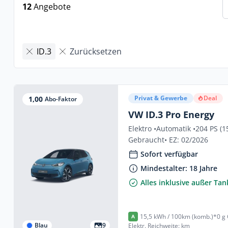
12
Angebote
ID.3
Zurücksetzen
Privat & Gewerbe
Deal
1,00
Abo-Faktor
VW ID.3 Pro Energy
Elektro •
Automatik •
204 PS (1
Gebraucht
• EZ: 02/2026
Sofort verfügbar
Mindestalter: 18 Jahre
Alles inklusive außer Ta
15,5 kWh / 100km (komb.)*
0 g
A
Blau
9
Elektr. Reichweite: km