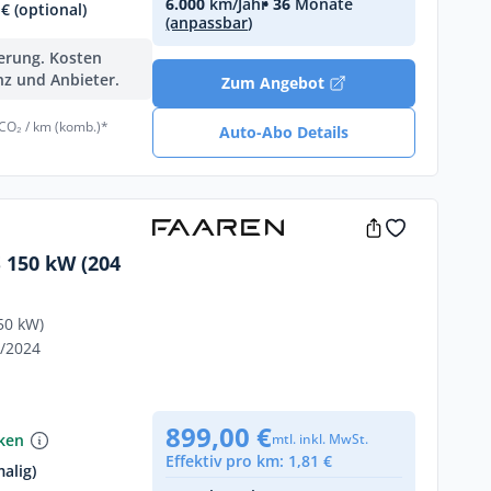
6.000
km/Jahr
• 36
Monate
€ (optional)
(anpassbar)
ferung. Kosten
nz und Anbieter.
Zum Angebot
 CO₂ / km (komb.)*
Auto-Abo Details
 150 kW (204
50 kW)
1/2024
899,00 €
nken
mtl. inkl. MwSt.
Effektiv pro km: 1,81 €
alig)