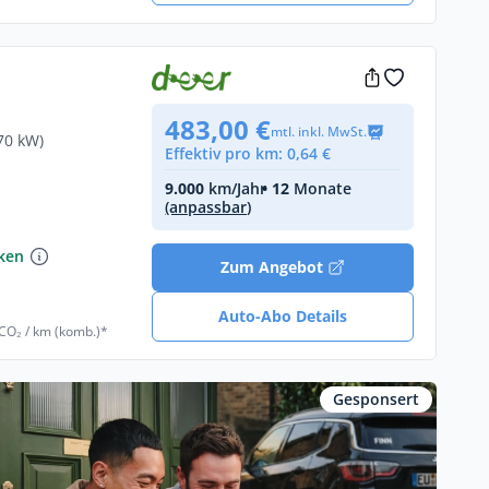
483,00 €
mtl. inkl. MwSt.
70 kW)
Effektiv pro km: 0,64 €
9.000
km/Jahr
• 12
Monate
(anpassbar)
nken
Zum Angebot
Auto-Abo Details
 CO₂ / km (komb.)*
Gesponsert