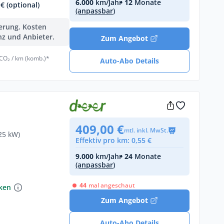
6.000
km/Jahr
• 12
Monate
€ (optional)
(anpassbar)
ferung. Kosten
nz und Anbieter.
Zum Angebot
 CO₂ / km (komb.)*
Auto-Abo Details
409,00 €
mtl. inkl. MwSt.
25 kW)
Effektiv pro km: 0,55 €
9.000
km/Jahr
• 24
Monate
(anpassbar)
44
mal angeschaut
nken
Zum Angebot
Auto-Abo Details