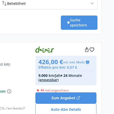
Beliebtheit
Suche
speichern
426,00 €
mtl. inkl. MwSt.
50 kW)
Effektiv pro km: 0,57 €
9.000
km/Jahr
• 24
Monate
(anpassbar)
44
mal angeschaut
nken
Zum Angebot
 CO₂ / km (komb.)*
Auto-Abo Details