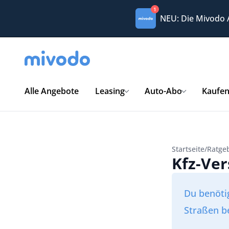
1
NEU: Die Mivodo
Alle Angebote
Leasing
Auto-Abo
Kaufe
Startseite
/
Ratge
Kfz-Ve
Du benöti
Straßen b