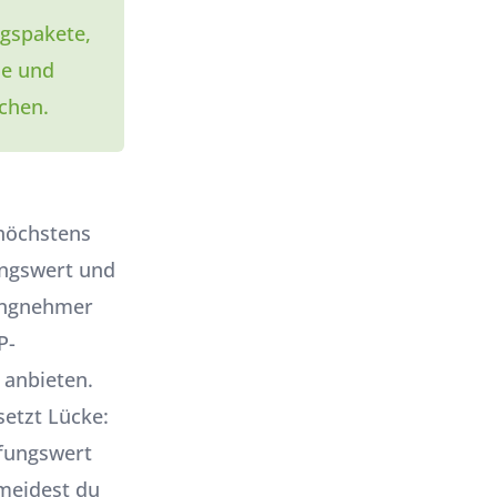
ngspakete,
se und
chen.
 höchstens
ngswert und
singnehmer
P-
 anbieten.
etzt Lücke:
ffungswert
 meidest du