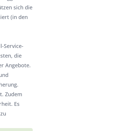
tzen sich die
iert (in den
l-Service-
sten, die
ser Angebote.
 und
cherung.
st. Zudem
heit. Es
 zu