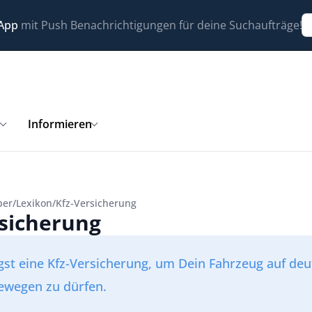
 App
mit Push Benachrichtigungen für deine Suchaufträge!
n
Informieren
ber
/
Lexikon
/
Kfz-Versicherung
rsicherung
gst eine Kfz-Versicherung, um Dein Fahrzeug auf de
ewegen zu dürfen.