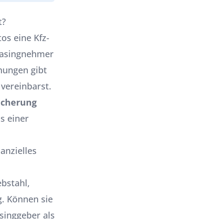
t?
os eine Kfz-
asingnehmer
hungen gibt
vereinbarst.
icherung
s einer
anzielles
bstahl,
g. Können sie
singgeber als