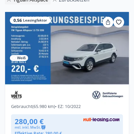
0,56
Leasingfaktor
Weiß
Privat
Volkswagen Tiguan Allspace 1.5 TSI DSG
Life MATRIX-LED+NAVI
Benzin •
Automatik •
150 PS (110 kW)
Gebraucht
(65.980 km)
• EZ: 10/2022
280,00 €
mtl. inkl. MwSt.
Effektive Rate: 280,00 €