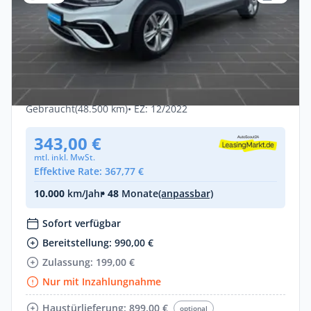
Privat & Gewerbe
Volkswagen Tiguan Allspace Elegance 2.0
TDI IQ.LIGHT LED-MATRIX NAVI
EINPARKHILFE
Diesel •
Automatik •
200 PS (147 kW)
Gebraucht
(48.500 km)
• EZ: 12/2022
343,00 €
mtl. inkl. MwSt.
Effektive Rate: 367,77 €
10.000
km/Jahr
• 48
Monate
(anpassbar)
Sofort verfügbar
Bereitstellung: 990,00 €
Zulassung: 199,00 €
Nur mit Inzahlungnahme
Haustürlieferung: 899,00 €
optional