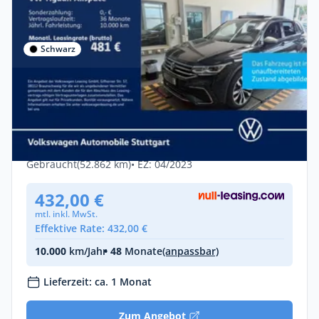
Schwarz
Gewerbe & Privat
Volkswagen Tiguan Allspace R-Line 2.0
TSI DSG 4Motion Pano
Benzin •
Automatik •
190 PS (140 kW)
Gebraucht
(52.862 km)
• EZ: 04/2023
432,00 €
mtl. inkl. MwSt.
Effektive Rate: 432,00 €
10.000
km/Jahr
• 48
Monate
(anpassbar)
Lieferzeit: ca. 1 Monat
Zum Angebot