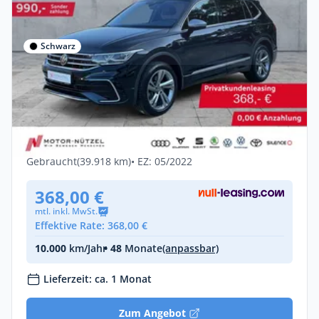
Schwarz
Privat & Gewerbe
Volkswagen Tiguan Allspace 2.0 TSI 4M R-
LINE LEDER+MATRIX
Benzin •
Automatik •
245 PS (180 kW)
Gebraucht
(39.918 km)
• EZ: 05/2022
368,00 €
mtl. inkl. MwSt.
Effektive Rate: 368,00 €
10.000
km/Jahr
• 48
Monate
(anpassbar)
Lieferzeit: ca. 1 Monat
Zum Angebot