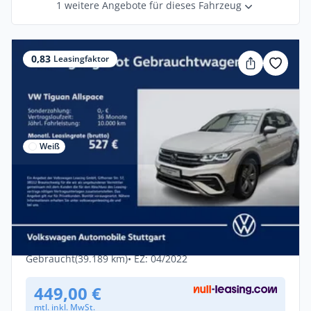
1 weitere Angebote für dieses Fahrzeug
0,83
Leasingfaktor
Weiß
Privat & Gewerbe
Volkswagen Tiguan Allspace Elegance 2.0
TDI DSG Navi AHK
Diesel •
Automatik •
200 PS (147 kW)
Gebraucht
(39.189 km)
• EZ: 04/2022
449,00 €
mtl. inkl. MwSt.