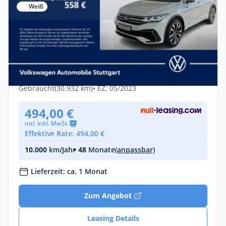
Weiß
Privat & Gewerbe
Volkswagen Tiguan Allspace R-Line 2.0
TSI DSG Navi Kamera
Benzin •
Automatik •
190 PS (140 kW)
Gebraucht
(30.932 km)
• EZ: 05/2023
494,00 €
mtl. inkl. MwSt.
Effektive Rate: 494,00 €
10.000
km/Jahr
• 48
Monate
(anpassbar)
Lieferzeit: ca. 1 Monat
Zum Angebot
Leasing Details