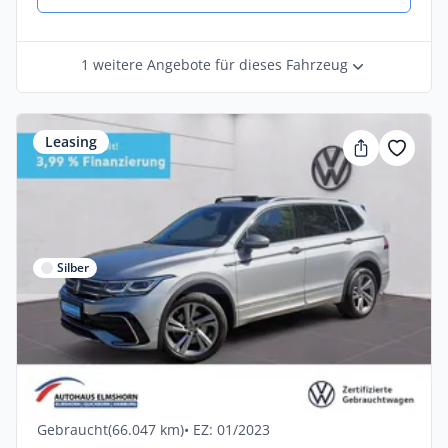
1 weitere Angebote für dieses Fahrzeug
Leasing
Silber
Privat
Volkswagen Tiguan Allspace R-Line 2.0
TDI DSG 4Motion 3,99%
Diesel •
Automatik •
200 PS (147 kW)
Gebraucht
(66.047 km)
• EZ: 01/2023