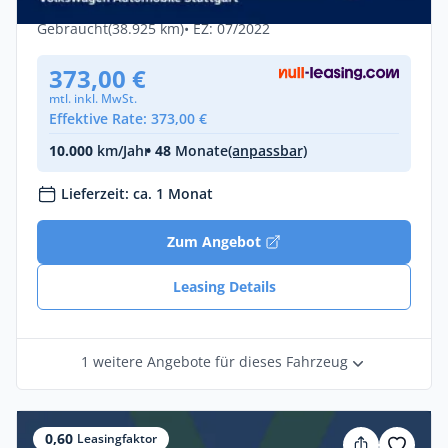
Benzin •
Automatik •
150 PS (110 kW)
Gebraucht
(38.925 km)
• EZ: 07/2022
373,00 €
mtl. inkl. MwSt.
Effektive Rate: 373,00 €
10.000
km/Jahr
• 48
Monate
(anpassbar)
Lieferzeit: ca. 1 Monat
Zum Angebot
Leasing Details
1 weitere Angebote für dieses Fahrzeug
0,60
Leasingfaktor