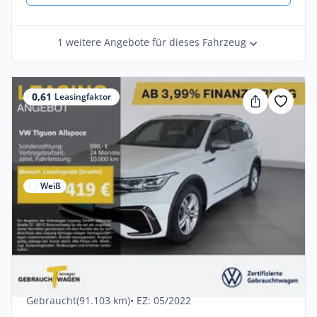
1 weitere Angebote für dieses Fahrzeug
0,61
Leasingfaktor
Weiß
Privat
Neu
Volkswagen Tiguan Allspace 2.0 TSI 4M R-
LINE IQ.LIGHT HuD K
Benzin •
Automatik •
190 PS (140 kW)
Gebraucht
(91.103 km)
• EZ: 05/2022