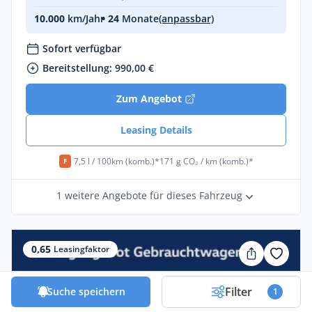
10.000
km/Jahr
• 24
Monate
(anpassbar)
Sofort verfügbar
Bereitstellung: 990,00 €
Zum Angebot
Leasing Details
7,5 l / 100km (komb.)*
171 g CO₂ / km (komb.)*
F
1 weitere Angebote für dieses Fahrzeug
0,65
Leasingfaktor
Filter
Suche speichern
1