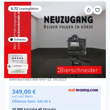
0,72
Leasingfaktor
Schwarz
Privat
Volkswagen Tiguan Allspace 2.0 TDI Life
AHK NAVI AREA-VIEW
Diesel •
Manuell •
150 PS (110 kW)
Gebraucht
(65.600 km)
• EZ: 05/2023
349,00 €
mtl. inkl. MwSt.
Effektive Rate: 349,00 €
10.000
km/Jahr
• 48
Monate