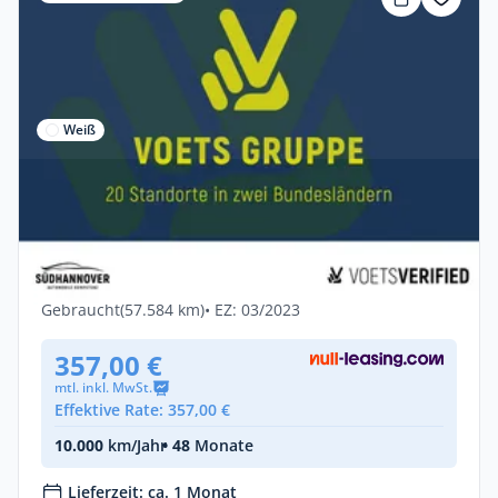
Weiß
Privat
Volkswagen Tiguan Allspace 4Motion 2.0
TSI HuD+MATRIX-LED+N
Benzin •
Automatik •
245 PS (180 kW)
Gebraucht
(57.584 km)
• EZ: 03/2023
357,00 €
mtl. inkl. MwSt.
Effektive Rate: 357,00 €
10.000
km/Jahr
• 48
Monate
Lieferzeit: ca. 1 Monat