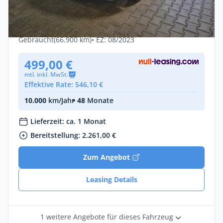
Volkswagen Tiguan Allspace Eleg 2.0 TDI
4 MOTION DSG *AHK*
Diesel •
Automatik •
200 PS (147 kW)
Gebraucht
(66.900 km)
• EZ: 08/2023
499,00 €
mtl. inkl. MwSt.
Effektive Rate: 546,10 €
10.000
km/Jahr
• 48
Monate
Lieferzeit: ca. 1 Monat
Bereitstellung: 2.261,00 €
Zum Angebot
Leasing Details
1 weitere Angebote für dieses Fahrzeug