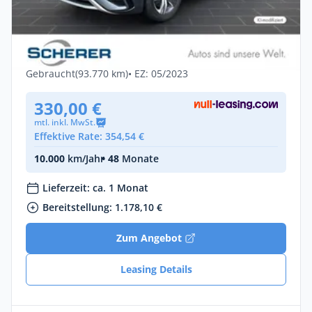
Volkswagen Tiguan Allspace 2.0 TSI
*Elegance * 4MOT. DSG Tr
Benzin •
Automatik •
190 PS (140 kW)
Gebraucht
(93.770 km)
• EZ: 05/2023
330,00 €
mtl. inkl. MwSt.
Effektive Rate: 354,54 €
10.000
km/Jahr
• 48
Monate
Lieferzeit: ca. 1 Monat
Bereitstellung: 1.178,10 €
Zum Angebot
Leasing Details