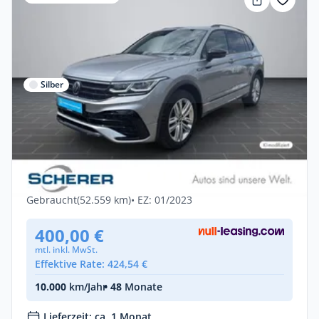
Silber
Privat & Gewerbe
Volkswagen Tiguan Allspace R-Line 2.0
TSI PANO LEDER IQ-DRI
Benzin •
Automatik •
245 PS (180 kW)
Gebraucht
(52.559 km)
• EZ: 01/2023
400,00 €
mtl. inkl. MwSt.
Effektive Rate: 424,54 €
10.000
km/Jahr
• 48
Monate
Lieferzeit: ca. 1 Monat