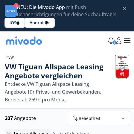
1
NEU: Die Mivodo App
mit Push
Benachrichtigungen für deine Suchaufträge!
iOS
Android
1
VW
VW Tiguan Allspace Leasing
Angebote vergleichen
Entdecke VW Tiguan Allspace Leasing
Angebote für Privat- und Gewerbekunden.
Bereits ab 269 € pro Monat.
207
Angebote
Beliebtheit
Tiguan Allspace
Zurücksetzen