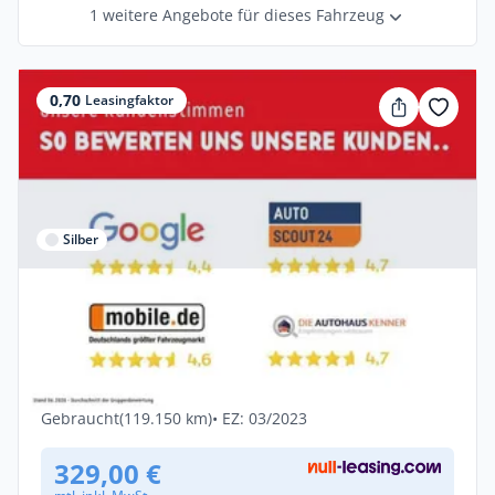
1 weitere Angebote für dieses Fahrzeug
0,70
Leasingfaktor
Silber
Privat & Gewerbe
Volkswagen Tiguan Allspace 2.0 TDI DSG
Life ACC LED NAVI SH
Diesel •
Automatik •
150 PS (110 kW)
Gebraucht
(119.150 km)
• EZ: 03/2023
329,00 €