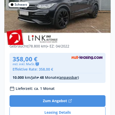
Schwarz
Privat & Gewerbe
Volkswagen Tiguan Allspace R-Line 2.0
TDI DSG 4M AHK RFK H&
Diesel •
Automatik •
150 PS (110 kW)
Gebraucht
(78.800 km)
• EZ: 04/2022
358,00 €
mtl. inkl. MwSt.
Effektive Rate: 358,00 €
10.000
km/Jahr
• 48
Monate
(anpassbar)
Lieferzeit: ca. 1 Monat
Zum Angebot
Leasing Details