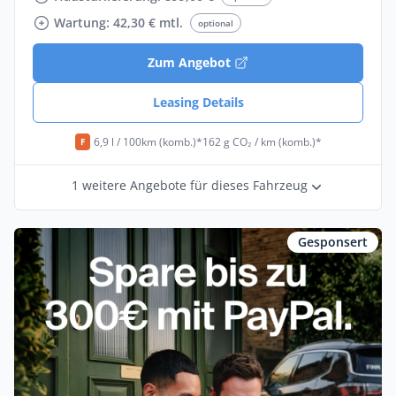
Wartung: 42,30 € mtl.
optional
Zum Angebot
Leasing Details
6,9 l / 100km (komb.)*
162 g CO₂ / km (komb.)*
F
1 weitere Angebote für dieses Fahrzeug
Gesponsert