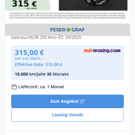
Privat & Gewerbe
Volkswagen Tiguan Allspace 1.5 TSI Life
DSG 7Si AHK Nav 18"
Benzin •
Automatik •
150 PS (110 kW)
Gebraucht
(38.250 km)
• EZ: 03/2025
315,00 €
mtl. inkl. MwSt.
Effektive Rate: 315,00 €
10.000
km/Jahr
• 30
Monate
Lieferzeit: ca. 1 Monat
Zum Angebot
Leasing Details