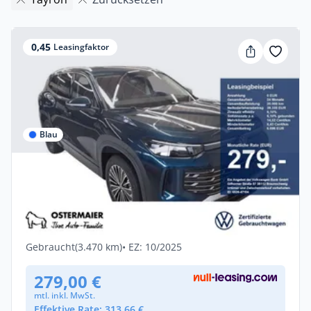
0,45
Leasingfaktor
Blau
Privat & Gewerbe
Neu
Volkswagen Tayron ELEGANCE 1.5eTSI
150PS DSG ACC.5J-G.AHK.S
Benzin •
Automatik •
150 PS (110 kW)
Gebraucht
(3.470 km)
• EZ: 10/2025
279,00 €
mtl. inkl. MwSt.
Effektive Rate: 313,66 €