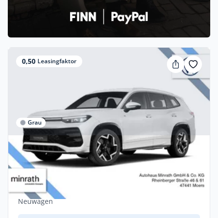
0,50
Leasingfaktor
Grau
Gewerbe
Volkswagen Tayron 1.5eHybrid DSG R-
Line SONDERAKTION HYBRID
Hybrid •
Automatik •
204 PS (150 kW)
Neuwagen