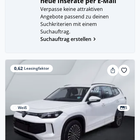
neue Inserate per E-Mail
Verpasse keine attraktiven
Angebote passend zu deinen
Suchkriterien mit einem
Suchauftrag.
Suchauftrag erstellen
0,62
Leasingfaktor
Weiß
5
Gewerbe & Privat
Volkswagen Tayron 💥Life 4Motion💥 2.0