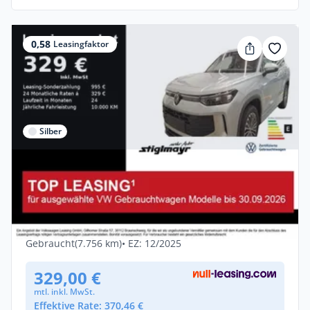
0,58
Leasingfaktor
Silber
Privat & Gewerbe
Volkswagen Tayron Life 2.0 TDI DSG
ACC+AHK+KAMERA+NAVI+STAN
Diesel •
Automatik •
150 PS (110 kW)
Gebraucht
(7.756 km)
• EZ: 12/2025
329,00 €
mtl. inkl. MwSt.
Effektive Rate: 370,46 €