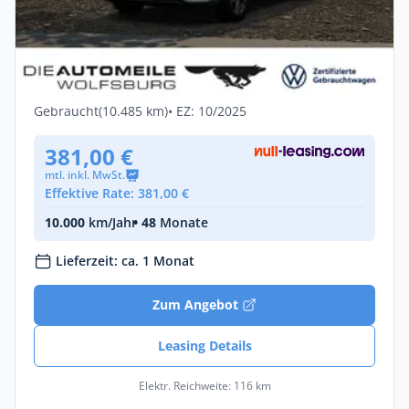
Privat & Gewerbe
Volkswagen Tayron 1.5 TSI eHybrid DSG
Elegance Matrix/DCC/A
Hybrid •
Automatik •
204 PS (150 kW)
Gebraucht
(10.485 km)
• EZ: 10/2025
381,00 €
mtl. inkl. MwSt.
Effektive Rate: 381,00 €
10.000
km/Jahr
• 48
Monate
Lieferzeit: ca. 1 Monat
Zum Angebot
Leasing Details
Elektr. Reichweite: 116 km