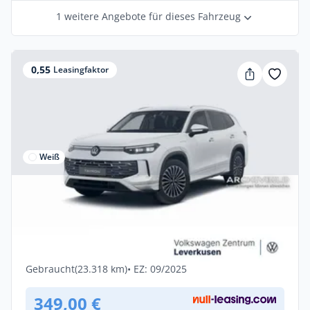
1 weitere Angebote für dieses Fahrzeug
0,55
Leasingfaktor
Weiß
Privat & Gewerbe
Volkswagen Tayron eHybrid Elegance
MATRIX AHK ACC KAM 360°
Hybrid •
Automatik •
204 PS (150 kW)
Gebraucht
(23.318 km)
• EZ: 09/2025
349,00 €