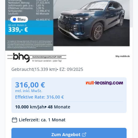
Blau
Privat & Gewerbe
Volkswagen Tayron 1.5 eHybrid DSG
ELEGANCE
Hybrid •
Automatik •
204 PS (150 kW)
Gebraucht
(15.339 km)
• EZ: 09/2025
316,00 €
mtl. inkl. MwSt.
Effektive Rate: 316,00 €
10.000
km/Jahr
• 48
Monate
Lieferzeit: ca. 1 Monat
Zum Angebot