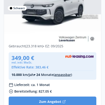
Schwarz
Privat & Gewerbe
Volkswagen Tayron Elegance NAVI VIRT
LEDER SHZ CARPLAY PDC
Benzin •
Automatik •
204 PS (150 kW)
Gebraucht
(23.318 km)
• EZ: 09/2025
349,00 €
mtl. inkl. MwSt.
Effektive Rate: 383,46 €
10.000
km/Jahr
• 24
Monate
(anpassbar)
Lieferzeit: ca. 1 Monat
Bereitstellung: 827,05 €
Zum Angebot