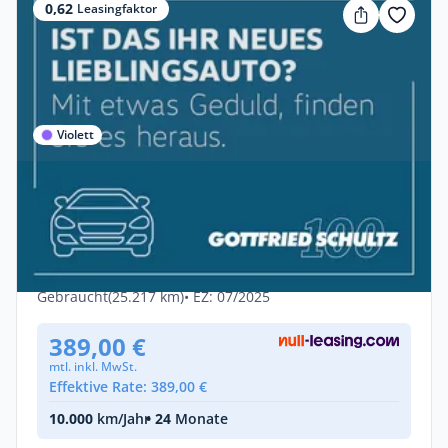
0,62
Leasingfaktor
Violett
Privat
Volkswagen Tayron 2.0 TDI 4Motion DSG
AHK*LED*Navi*SHZ*Rück
Diesel •
Automatik •
193 PS (142 kW)
Gebraucht
(25.217 km)
• EZ: 07/2025
389,00 €
mtl. inkl. MwSt.
Effektive Rate: 389,00 €
10.000
km/Jahr
• 24
Monate