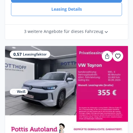
Leasing Details
3 weitere Angebote für dieses Fahrzeug
0,57
Leasingfaktor
Weiß
Privat & Gewerbe
Volkswagen Tayron 2.0 TDI DSG 4M LIFE
AHK NAVI KAMERA IQ.LI