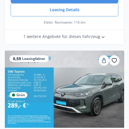
Leasing Details
Elektr. Reichweite: 116 km
1 weitere Angebote für dieses Fahrzeug
0,59
Leasingfaktor
Grün
Privat & Gewerbe
Volkswagen Tayron Life 2.0 TDI 4M DSG /
7-Sitze, HD-Matrix