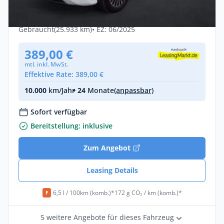
TDI 142kW DSG - HD-Matrix Area View
AHK Navi IQ.Drive SHZ 7-Sitzer LM
Diesel •
Automatik •
193 PS (142 kW)
Gebraucht
(25.933 km)
• EZ: 06/2025
CarPlay GJR
389,00 €
mtl. inkl. MwSt.
Effektive Rate: 389,00 €
10.000
km/Jahr
• 24
Monate
(anpassbar)
Sofort verfügbar
Bereitstellung: inklusive
Zum Angebot
Leasing Details
6,5 l / 100km (komb.)*
172 g CO₂ / km (komb.)*
F
5 weitere Angebote für dieses Fahrzeug