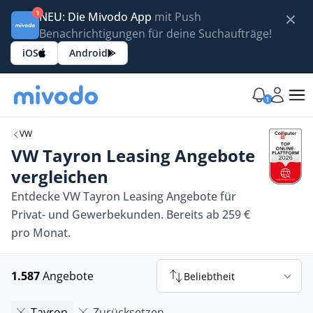
1
NEU: Die Mivodo App
mit Push
Benachrichtigungen für deine Suchaufträge!
iOS
Android
1
VW
VW Tayron Leasing Angebote
vergleichen
Entdecke VW Tayron Leasing Angebote für
Privat- und Gewerbekunden. Bereits ab 259 €
pro Monat.
1.587
Angebote
Beliebtheit
Tayron
Zurücksetzen