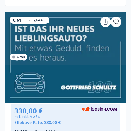
0,61
Leasingfaktor
Grau
Privat
Volkswagen Tayron Life eTSI DSG
Benzin •
Automatik •
150 PS (110 kW)
Gebraucht
(16.603 km)
• EZ: 10/2025
330,00 €
mtl. inkl. MwSt.
Effektive Rate: 330,00 €