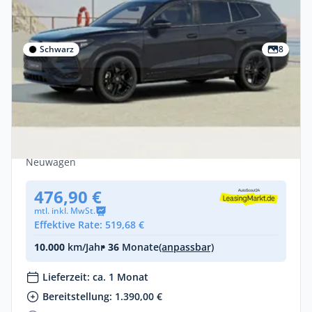
Schwarz
8
Gewerbe
Volkswagen Tayron R-Line 2.0 TDI 193 PS
DSG *BLACK STYLE*AHK*PANO*HD-
MATRIX*7SITZE*72.920€
Diesel •
Automatik •
193 PS (142 kW)
Neuwagen
476,90 €
mtl. inkl. MwSt.
Effektive Rate: 519,68 €
10.000
km/Jahr
• 36
Monate
(anpassbar)
Lieferzeit: ca. 1 Monat
Bereitstellung: 1.390,00 €