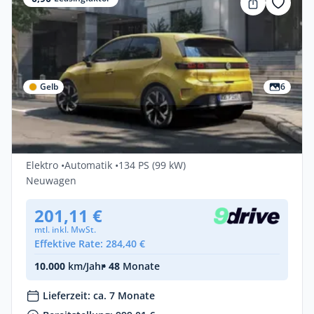
Gelb
6
Gewerbe
Volkswagen ID. Polo
Elektro •
Automatik •
134 PS (99 kW)
Neuwagen
201,11 €
mtl. inkl. MwSt.
Effektive Rate: 284,40 €
10.000
km/Jahr
• 48
Monate
Lieferzeit: ca. 7 Monate