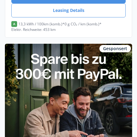
Leasing Details
13,3 kWh / 100km (komb.)*
0 g CO₂ / km (komb.)*
A
Elektr. Reichweite: 453 km
Gesponsert