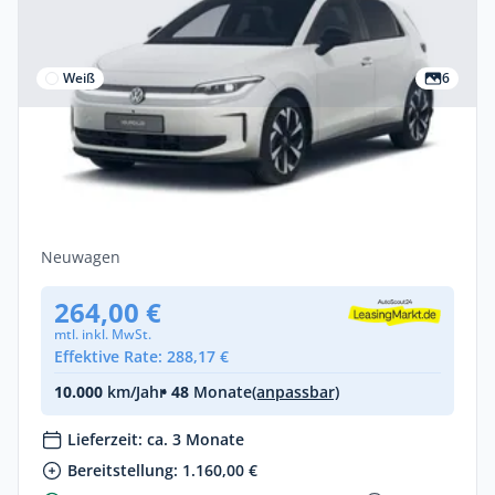
Weiß
6
Privat
Volkswagen ID.Polo Style 155 kW (211 PS)
52 kWh 1-Gang-Automatik
Elektro •
Automatik •
211 PS (155 kW)
Neuwagen
264,00 €
mtl. inkl. MwSt.
Effektive Rate: 288,17 €
10.000
km/Jahr
• 48
Monate
(anpassbar)
Lieferzeit: ca. 3 Monate
Bereitstellung: 1.160,00 €