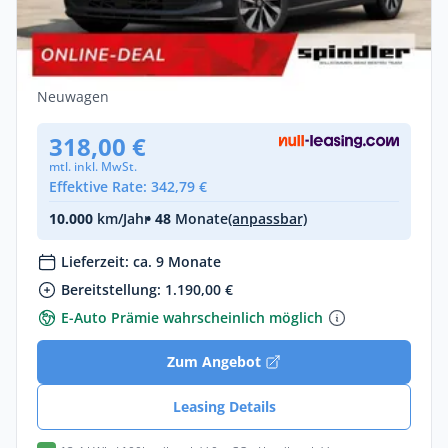
Volkswagen ID. Polo Style 211 PS
Markteinführungsangebot
Elektro •
Automatik •
211 PS (155 kW)
Neuwagen
318,00 €
mtl. inkl. MwSt.
Effektive Rate: 342,79 €
10.000
km/Jahr
• 48
Monate
(anpassbar)
Lieferzeit: ca. 9 Monate
Bereitstellung: 1.190,00 €
E-Auto Prämie wahrscheinlich möglich
Zum Angebot
Leasing Details