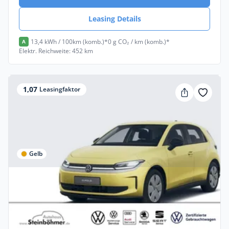
Leasing Details
13,4 kWh / 100km (komb.)*
0 g CO₂ / km (komb.)*
A
Elektr. Reichweite: 452 km
1,07
Leasingfaktor
Gelb
Privat & Gewerbe
Volkswagen ID. Polo Life 99 kW (135 PS)
37 kWh Bluetooth
Elektro •
Automatik •
135 PS (99 kW)