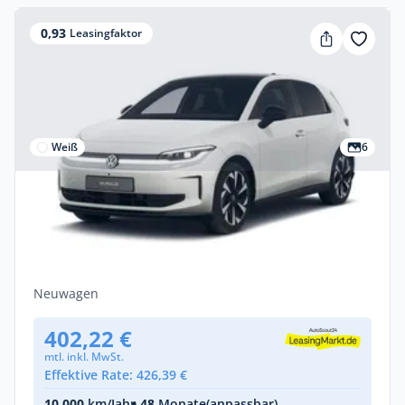
0,93
Leasingfaktor
Weiß
6
Gewerbe
Volkswagen ID.Polo Style 155 kW (211 PS)
52 kWh 1-Gang-Automatik
Elektro •
Automatik •
211 PS (155 kW)
Neuwagen
402,22 €
mtl. inkl. MwSt.
Effektive Rate: 426,39 €
10.000
km/Jahr
• 48
Monate
(anpassbar)