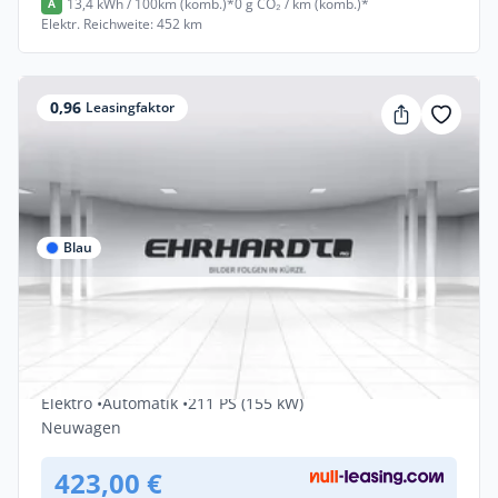
13,4 kWh / 100km (komb.)*
0 g CO₂ / km (komb.)*
A
Elektr. Reichweite: 452 km
0,96
Leasingfaktor
Blau
Privat
Volkswagen ID. Polo 52 kWh Style
AHK*PANO*IQ-LIGHT*NAV*SHZ
Elektro •
Automatik •
211 PS (155 kW)
Neuwagen
423,00 €