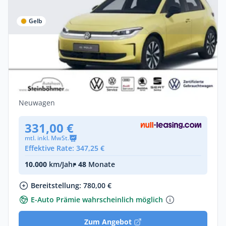
Gelb
Gewerbe & Privat
Volkswagen ID. Polo Style 155 kW (211 PS)
52 kWh Bluetooth
Elektro •
Automatik •
211 PS (155 kW)
Neuwagen
331,00 €
mtl. inkl. MwSt.
Effektive Rate: 347,25 €
10.000
km/Jahr
• 48
Monate
Bereitstellung: 780,00 €
E-Auto Prämie wahrscheinlich möglich
Zum Angebot