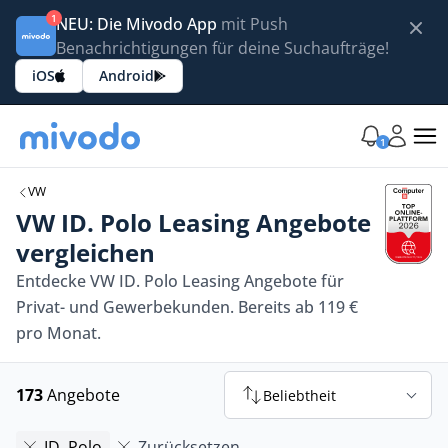
1
NEU: Die Mivodo App
mit Push
Benachrichtigungen für deine Suchaufträge!
iOS
Android
1
VW
VW ID. Polo Leasing Angebote
vergleichen
Entdecke VW ID. Polo Leasing Angebote für
Privat- und Gewerbekunden. Bereits ab 119 €
pro Monat.
173
Angebote
Beliebtheit
ID. Polo
Zurücksetzen