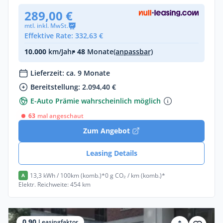
289,00 €
mtl. inkl. MwSt.
Effektive Rate: 332,63 €
10.000
km/Jahr
• 48
Monate
(anpassbar)
Lieferzeit: ca. 9 Monate
Bereitstellung: 2.094,40 €
E-Auto Prämie wahrscheinlich möglich
63
mal angeschaut
Zum Angebot
Leasing Details
13,3 kWh / 100km (komb.)*
0 g CO₂ / km (komb.)*
A
Elektr. Reichweite: 454 km
0,90
Leasingfaktor