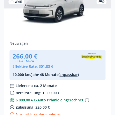
Weiß
9
Privat
Volkswagen ID.Polo ID. Polo Style 155 kW
(211 PS) 52 kWh 1-Gang-Automatik
Elektro •
Automatik •
211 PS (155 kW)
Neuwagen
266,00 €
mtl. inkl. MwSt.
Effektive Rate: 301,83 €
10.000
km/Jahr
• 48
Monate
(anpassbar)
Lieferzeit: ca. 2 Monate
Bereitstellung: 1.500,00 €
6.000,00 € E-Auto Prämie eingerechnet
Zulassung: 220,00 €
Nur mit Inzahlungnahme