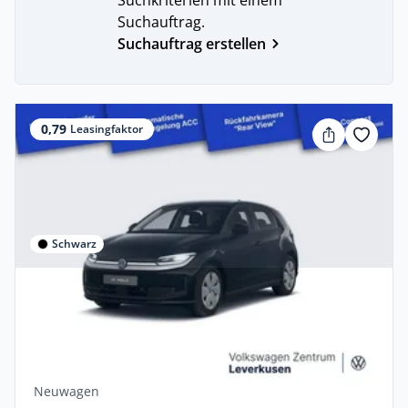
Suchkriterien mit einem
Suchauftrag.
Suchauftrag erstellen
0,79
Leasingfaktor
Schwarz
Privat & Gewerbe
Volkswagen ID. Polo Life LED ACC KAM
CARPLAY CCS PDC KLIMA
Elektro •
Automatik •
211 PS (155 kW)
Neuwagen