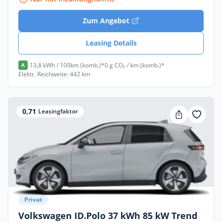
Zum Angebot
Leasing Details
13,8 kWh / 100km (komb.)*
0 g CO₂ / km (komb.)*
A
Elektr. Reichweite: 442 km
0,71
Leasingfaktor
Privat
Volkswagen ID.Polo 37 kWh 85 kW Trend