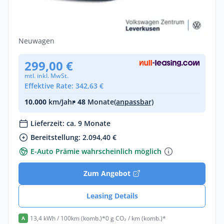
Volkswagen ID. Polo Style MATRIX KEYLSS
CARPLAY KAM ACC SHZ
Elektro •
Automatik •
211 PS (155 kW)
Neuwagen
299,00 €
mtl. inkl. MwSt.
Effektive Rate: 342,63 €
10.000
km/Jahr
• 48
Monate
(anpassbar)
Lieferzeit: ca. 9 Monate
Bereitstellung: 2.094,40 €
E-Auto Prämie wahrscheinlich möglich
Zum Angebot
Leasing Details
13,4 kWh / 100km (komb.)*
0 g CO₂ / km (komb.)*
A