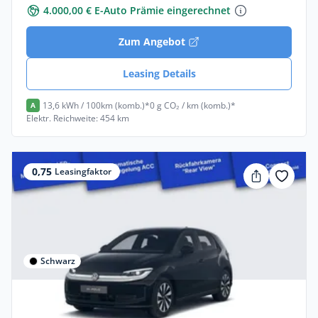
4.000,00 € E-Auto Prämie eingerechnet
Zum Angebot
Leasing Details
13,6 kWh / 100km (komb.)*
0 g CO₂ / km (komb.)*
A
Elektr. Reichweite: 454 km
0,75
Leasingfaktor
Schwarz
Privat & Gewerbe