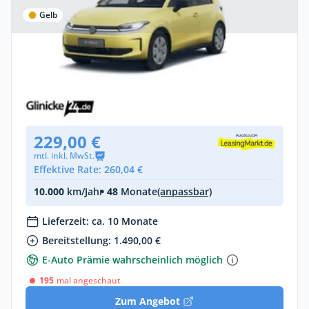
Gelb
Privat & Gewerbe
Volkswagen ID.Polo Life
Elektro •
Automatik •
211 PS (155 kW)
Neuwagen
(konfigurierbar)
229,00 €
mtl. inkl. MwSt.
Effektive Rate: 260,04 €
10.000
km/Jahr
• 48
Monate
(anpassbar)
Lieferzeit: ca. 10 Monate
Bereitstellung: 1.490,00 €
E-Auto Prämie wahrscheinlich möglich
195
mal angeschaut
Zum Angebot