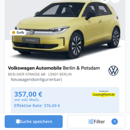
Gelb
Privat & Gewerbe
Volkswagen ID.Polo Style 155 kW (211 PS)
52 kWh 1-Gang-Automatik
Elektro •
Automatik •
211 PS (155 kW)
Neuwagen
(konfigurierbar)
357,00 €
mtl. inkl. MwSt.
Effektive Rate: 376,69 €
10.000
km/Jahr
• 48
Monate
(anpassbar)
Filter
Suche speichern
1
Lieferzeit: ca. 4 Monate