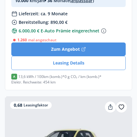
10.000
km/Jahr
• 36
Monate
(anpassbar)
Lieferzeit: ca. 9 Monate
Bereitstellung: 890,00 €
6.000,00 € E-Auto Prämie eingerechnet
1.260
mal angeschaut
Zum Angebot
Leasing Details
13,6 kWh / 100km (komb.)*
0 g CO₂ / km (komb.)*
A
Elektr. Reichweite: 454 km
0,68
Leasingfaktor