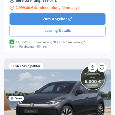
Bereitstellung: 999,01 €
2.999,00 € Sonderzahlung (einmalig)
Zum Angebot
Leasing Details
13,6 kWh / 100km (komb.)*
0 g CO₂ / km (komb.)*
A
Elektr. Reichweite: 454 km
0,84
Leasingfaktor
Grau
Privat