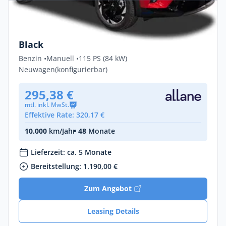
Privat & Gewerbe
Mitsubishi ASX BLACK 1.2 Turbo-Benziner
Black
Benzin •
Manuell •
115 PS (84 kW)
Neuwagen
(konfigurierbar)
295,38 €
mtl. inkl. MwSt.
Effektive Rate: 320,17 €
10.000
km/Jahr
• 48
Monate
Lieferzeit: ca. 5 Monate
Bereitstellung: 1.190,00 €
Zum Angebot
Leasing Details