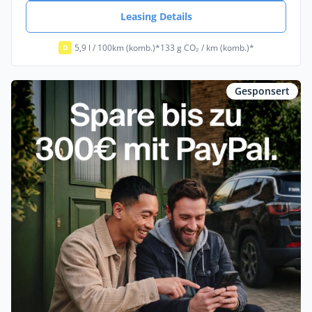
Leasing Details
5,9 l / 100km (komb.)*
133 g CO₂ / km (komb.)*
D
Gesponsert