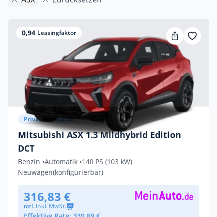
0,94
Leasingfaktor
Privat & Gewerbe
Mitsubishi ASX 1.3 Mildhybrid Edition
DCT
Benzin •
Automatik •
140 PS (103 kW)
Neuwagen
(konfigurierbar)
316,83 €
mtl. inkl. MwSt.
Effektive Rate: 339,89 €