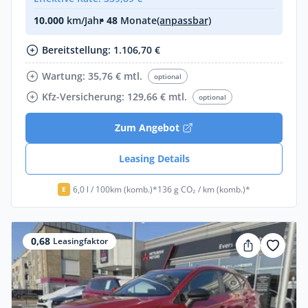
10.000
km/Jahr
• 48
Monate
(anpassbar)
Bereitstellung: 1.106,70 €
Wartung: 35,76 € mtl.
optional
Kfz-Versicherung: 129,66 € mtl.
optional
Zum Angebot
Leasing Details
6,0 l / 100km (komb.)*
136 g CO₂ / km (komb.)*
E
0,68
Leasingfaktor