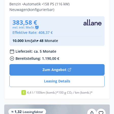
Benzin •
Automatik •
158 PS (116 kW)
Neuwagen
(konfigurierbar)
383,58 €
mtl. inkl. MwSt.
Effektive Rate: 408,37 €
10.000
km/Jahr
• 48
Monate
Lieferzeit: ca. 5 Monate
Bereitstellung: 1.190,00 €
Zum Angebot
Leasing Details
4,4 l / 100km (komb.)*
100 g CO₂ / km (komb.)*
C
≈ 1,32
Leasingfaktor