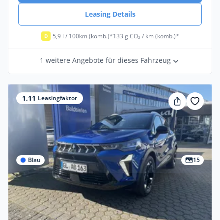
Leasing Details
5,9 l / 100km (komb.)*
133 g CO₂ / km (komb.)*
D
1 weitere Angebote für dieses Fahrzeug
1,11
Leasingfaktor
Blau
15
Privat
Mitsubishi ASX 1.8 HEV Edition
Benzin •
Automatik •
109 PS (80 kW)