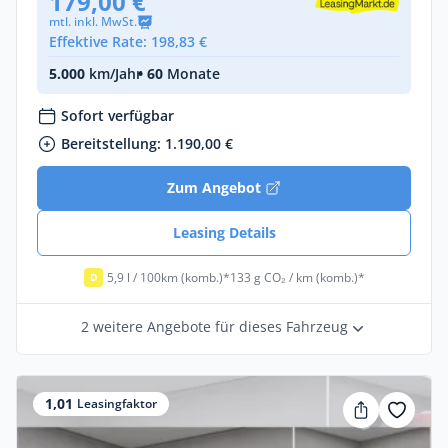
179,00 €
mtl. inkl. MwSt.
Effektive Rate: 198,83 €
5.000
km/Jahr
• 60
Monate
Sofort verfügbar
Bereitstellung: 1.190,00 €
Zum Angebot
Leasing Details
5,9 l / 100km (komb.)*
133 g CO₂ / km (komb.)*
D
2 weitere Angebote für dieses Fahrzeug
1,01
Leasingfaktor