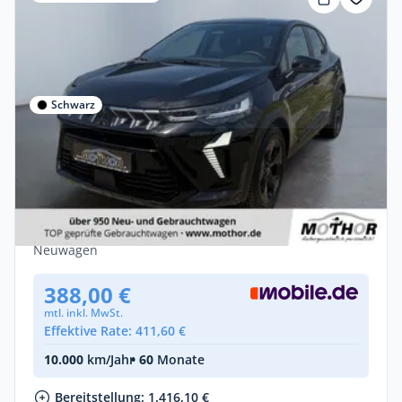
Schwarz
Privat & Gewerbe
Mitsubishi ASX Diamant Plus Black 1.8l
HEV Rückfahrkamera
Benzin •
Automatik •
158 PS (116 kW)
Neuwagen
388,00 €
mtl. inkl. MwSt.
Effektive Rate: 411,60 €
10.000
km/Jahr
• 60
Monate
Bereitstellung: 1.416,10 €