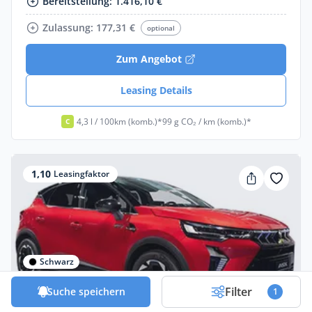
Bereitstellung: 1.416,10 €
Zulassung: 177,31 €
optional
Zum Angebot
Leasing Details
4,3 l / 100km (komb.)*
99 g CO₂ / km (komb.)*
C
1,10
Leasingfaktor
Schwarz
Filter
Suche speichern
1
Privat & Gewerbe