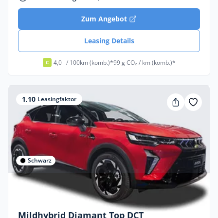
Zum Angebot
Leasing Details
4,0 l / 100km (komb.)*
99 g CO₂ / km (komb.)*
C
1,10
Leasingfaktor
Schwarz
Privat & Gewerbe
Mitsubishi ASX DIAMANT TOP 1.3
Mildhybrid Diamant Top DCT