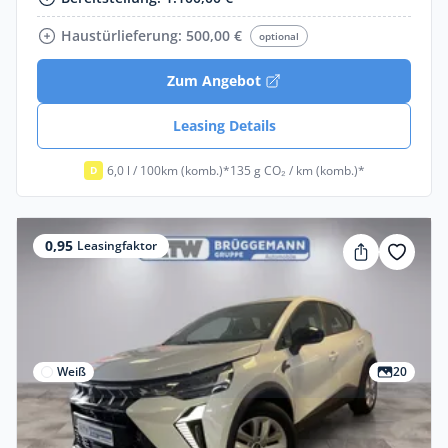
Haustürlieferung: 500,00 €
optional
Zum Angebot
Leasing Details
6,0 l / 100km (komb.)*
135 g CO₂ / km (komb.)*
D
0,95
Leasingfaktor
Weiß
20
Gewerbe & Privat