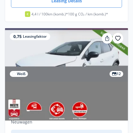
Leasing Details
4,4 l / 100km (komb.)*
100 g CO₂ / km (komb.)*
C
0,75
Leasingfaktor
Weiß
12
Privat & Gewerbe
Mitsubishi ASX Plus MT SHZ LED+ Keyl
LM17 CarPlay PrivG Kam
Benzin •
Manuell •
91 PS (67 kW)
Neuwagen