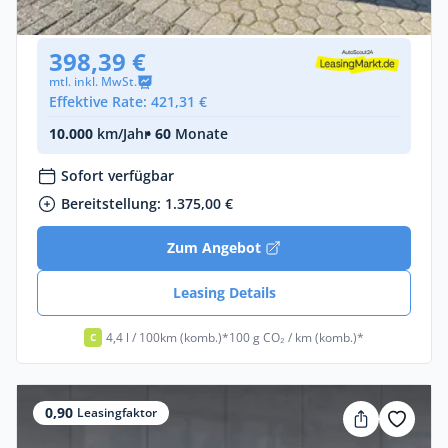
Gebraucht
(3.900 km)
• EZ: 02/2026
398,39 €
mtl. inkl. MwSt.
Effektive Rate: 421,31 €
10.000
km/Jahr
• 60
Monate
Sofort verfügbar
Bereitstellung: 1.375,00 €
Zum Angebot
Leasing Details
4,4 l / 100km (komb.)*
100 g CO₂ / km (komb.)*
C
0,90
Leasingfaktor