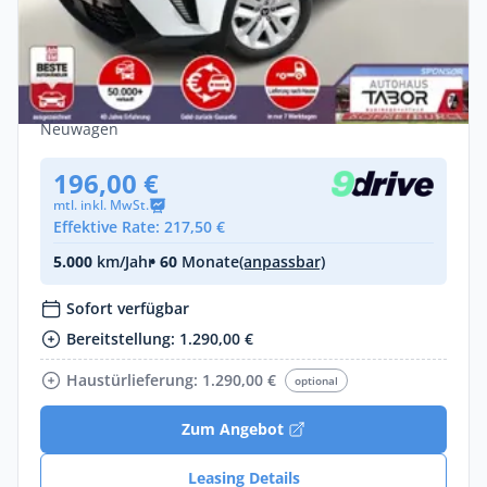
Gewerbe
Mitsubishi ASX Plus MT SHZ LED+ Keyl
LM17 CarPlay PrivG Kam
Benzin •
Manuell •
91 PS (67 kW)
Neuwagen
196,00 €
mtl. inkl. MwSt.
Effektive Rate: 217,50 €
5.000
km/Jahr
• 60
Monate
(anpassbar)
Sofort verfügbar
Bereitstellung: 1.290,00 €
Haustürlieferung: 1.290,00 €
optional
Zum Angebot
Leasing Details