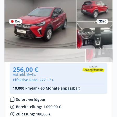
Rot
20
Privat & Gewerbe
Mitsubishi ASX 1.0 Turbo 6-Gang
Benzin •
Manuell •
91 PS (67 kW)
Neuwagen
256,00 €
mtl. inkl. MwSt.
Effektive Rate: 277,17 €
10.000
km/Jahr
• 60
Monate
(anpassbar)
Sofort verfügbar
Bereitstellung: 1.090,00 €
Zulassung: 180,00 €