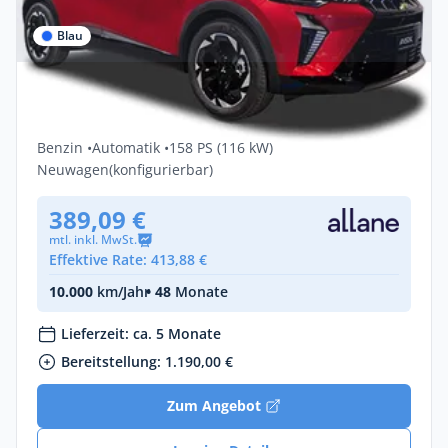
Blau
Privat & Gewerbe
Mitsubishi ASX SELECT 1.8 Hybrid Select
Benzin •
Automatik •
158 PS (116 kW)
Neuwagen
(konfigurierbar)
389,09 €
mtl. inkl. MwSt.
Effektive Rate: 413,88 €
10.000
km/Jahr
• 48
Monate
Lieferzeit: ca. 5 Monate
Bereitstellung: 1.190,00 €
Zum Angebot