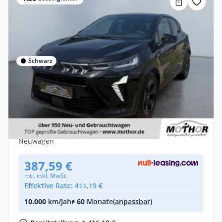
Schwarz
Privat & Gewerbe
Mitsubishi ASX Diamant Plus Black 1.8l
HEV Rückfahrkamera
Benzin •
Automatik •
158 PS (116 kW)
Neuwagen
387,59 €
mtl. inkl. MwSt.
Effektive Rate: 411,19 €
10.000
km/Jahr
• 60
Monate
(anpassbar)