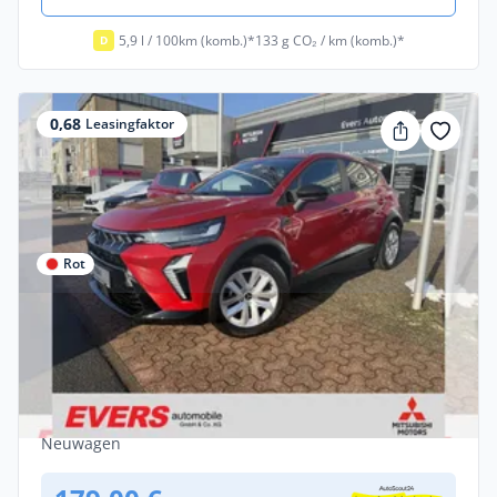
5,9 l / 100km (komb.)*
133 g CO₂ / km (komb.)*
D
0,68
Leasingfaktor
Rot
Privat & Gewerbe
Mitsubishi ASX 1.0 Turbo Plus *LED *PDC
*SHZ *Klima
Benzin •
Manuell •
91 PS (67 kW)
Neuwagen