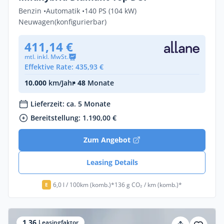
Benzin •
Automatik •
140 PS (104 kW)
Neuwagen
(konfigurierbar)
411,14 €
mtl. inkl. MwSt.
Effektive Rate: 435,93 €
10.000
km/Jahr
• 48
Monate
Lieferzeit: ca. 5 Monate
Bereitstellung: 1.190,00 €
Zum Angebot
Leasing Details
6,0 l / 100km (komb.)*
136 g CO₂ / km (komb.)*
E
1,36
Leasingfaktor