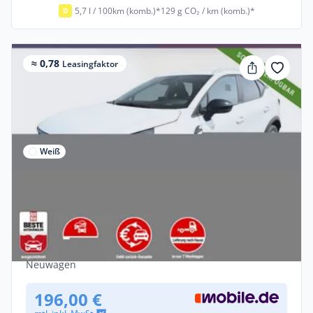
5,7 l / 100km (komb.)*
129 g CO₂ / km (komb.)*
D
≈ 0,78
Leasingfaktor
Weiß
Privat & Gewerbe
Mitsubishi ASX Plus MT SHZ LED+ Keyl
LM17 CarPlay PrivG Kam
Benzin •
Manuell •
91 PS (67 kW)
Neuwagen
196,00 €