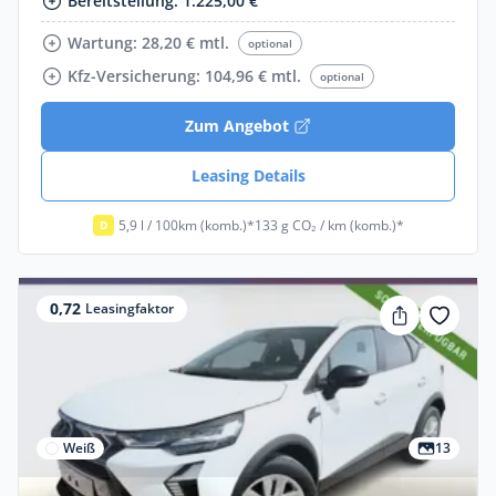
Bereitstellung: 1.225,00 €
Wartung: 28,20 € mtl.
optional
Kfz-Versicherung: 104,96 € mtl.
optional
Zum Angebot
Leasing Details
5,9 l / 100km (komb.)*
133 g CO₂ / km (komb.)*
D
0,72
Leasingfaktor
Weiß
13