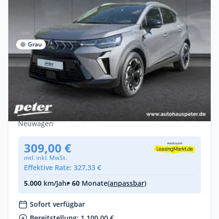
Grau
Gewerbe & Privat
Mitsubishi ASX ⚡️INTRO⚡️Edition 1.3 7-DCT
MY26 ❗️SOFORT VERFÜGBAR ❗️
Benzin •
Automatik •
158 PS (116 kW)
Neuwagen
309,00 €
mtl. inkl. MwSt.
Effektive Rate: 327,33 €
5.000
km/Jahr
• 60
Monate
(anpassbar)
Sofort verfügbar
Bereitstellung: 1.100,00 €