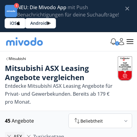
1
NEU: Die Mivodo App
mit Push
Benachrichtigungen für deine Suchaufträge!
iOS
Android
1
Mitsubishi
Mitsubishi ASX Leasing
Angebote vergleichen
Entdecke Mitsubishi ASX Leasing Angebote für
Privat- und Gewerbekunden. Bereits ab 179 €
pro Monat.
45
Angebote
Beliebtheit
ASX
Zurücksetzen