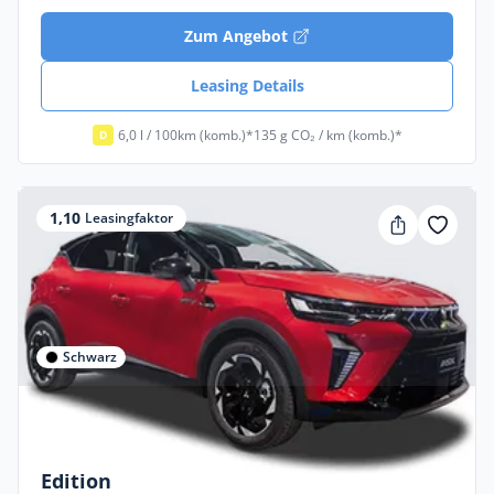
Zum Angebot
Leasing Details
6,0 l / 100km (komb.)*
135 g CO₂ / km (komb.)*
D
1,10
Leasingfaktor
Schwarz
Privat & Gewerbe
Mitsubishi ASX EDITION 1.8 Hybrid
Edition