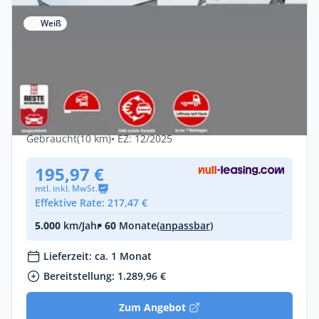
Weiß
Privat & Gewerbe
Mitsubishi ASX Plus MT SHZ LED+ Keyl
LM17 CarPlay PrivG Kam
Benzin •
Manuell •
91 PS (67 kW)
Gebraucht
(10 km)
• EZ: 12/2025
195,97 €
mtl. inkl. MwSt.
Effektive Rate: 217,47 €
5.000
km/Jahr
• 60
Monate
(anpassbar)
Lieferzeit: ca. 1 Monat
Bereitstellung: 1.289,96 €
Zum Angebot