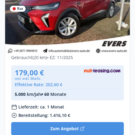
Rot
Gewerbe & Privat
Mitsubishi ASX 1.0 Turbo Plus *LED *PDC
*SHZ *Klima
Benzin •
Manuell •
91 PS (67 kW)
Gebraucht
(20 km)
• EZ: 11/2025
179,00 €
mtl. inkl. MwSt.
Effektive Rate: 202,60 €
5.000
km/Jahr
• 60
Monate
Lieferzeit: ca. 1 Monat
Bereitstellung: 1.416,10 €
Zum Angebot