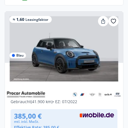
≈ 1,60
Leasingfaktor
Blau
Privat & Gewerbe
MINI Cooper SE Classic
Trim+NAVI+LED+PDC V+H+DAB+Temp
Elektro •
Automatik •
102 PS (75 kW)
Gebraucht
(41.900 km)
• EZ: 07/2022
385,00 €
mtl. inkl. MwSt.
Effektive Rate: 385,00 €