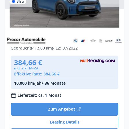
Blau
Privat & Gewerbe
MINI Cooper SE Classic
Trim+NAVI+LED+PDC V+H+DAB+Temp
Elektro •
Automatik •
102 PS (75 kW)
Gebraucht
(41.900 km)
• EZ: 07/2022
384,66 €
mtl. inkl. MwSt.
Effektive Rate: 384,66 €
10.000
km/Jahr
• 36
Monate
Lieferzeit: ca. 1 Monat
Zum Angebot
Leasing Details