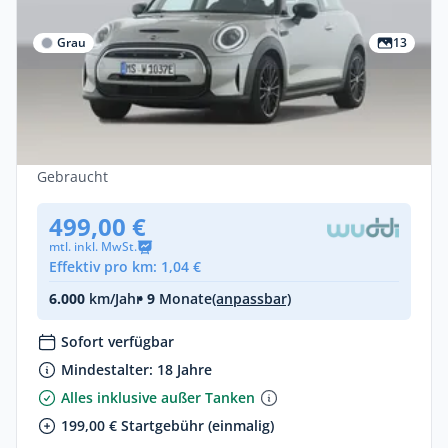
Grau
13
Privat & Gewerbe
MINI Cooper SE 3-Türer Premium Plus
Elektro •
Automatik •
184 PS (135 kW)
Gebraucht
499,00 €
mtl. inkl. MwSt.
Effektiv pro km: 1,04 €
6.000
km/Jahr
• 9
Monate
(anpassbar)
Sofort verfügbar
Mindestalter: 18 Jahre
Alles inklusive außer Tanken
199,00 € Startgebühr (einmalig)