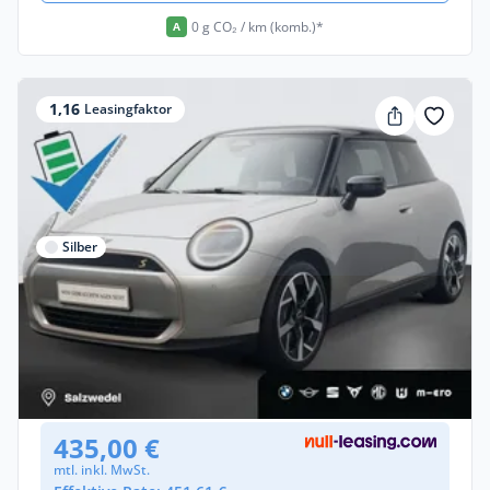
0 g CO₂ / km (komb.)*
A
1,16
Leasingfaktor
Silber
Privat & Gewerbe
MINI 3-Türer Favoured Trim Paket M
Elektro •
Automatik •
218 PS (160 kW)
Gebraucht
(4.200 km)
• EZ: 04/2025
435,00 €
mtl. inkl. MwSt.