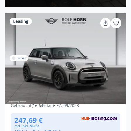
Leasing
Silber
Privat & Gewerbe
MINI Cooper SE Classic Trim LED Tempo
Navi 16" SHZ
Elektro •
Automatik •
184 PS (135 kW)
Gebraucht
(16.649 km)
• EZ: 09/2023
247,69 €
mtl. inkl. MwSt.