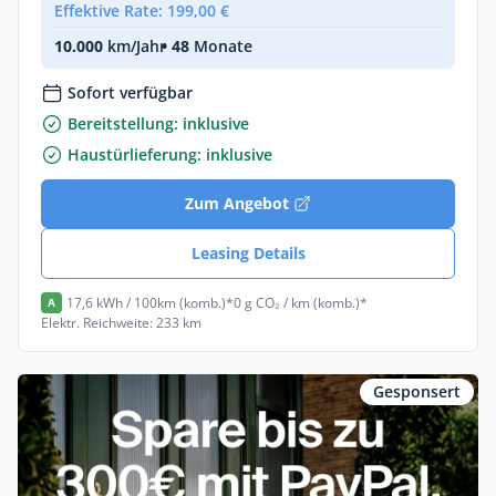
Effektive Rate: 199,00 €
10.000
km/Jahr
• 48
Monate
Sofort verfügbar
Bereitstellung: inklusive
Haustürlieferung: inklusive
Zum Angebot
Leasing Details
17,6 kWh / 100km (komb.)*
0 g CO₂ / km (komb.)*
A
Elektr. Reichweite: 233 km
Gesponsert