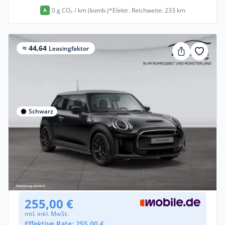
0 g CO₂ / km (komb.)*
Elektr. Reichweite: 233 km
A
≈ 44,64
Leasingfaktor
Schwarz
Privat & Gewerbe
MINI Cooper SE
Elektro •
Automatik •
102 PS (75 kW)
Gebraucht
(25.591 km)
• EZ: 08/2023
255,00 €
mtl. inkl. MwSt.
Effektive Rate: 255,00 €