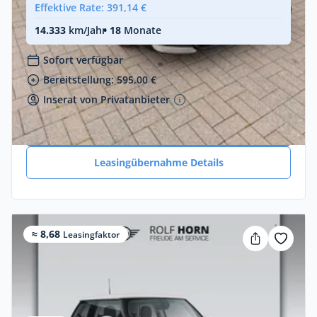
Effektive Rate: 391,14 €
14.333
km/Jahr
• 18
Monate
Sofort verfügbar
Bereitstellung: 595,00 €
Inserat von Privatanbieter
Zum Angebot
Leasingübernahme Details
≈ 8,68
Leasingfaktor