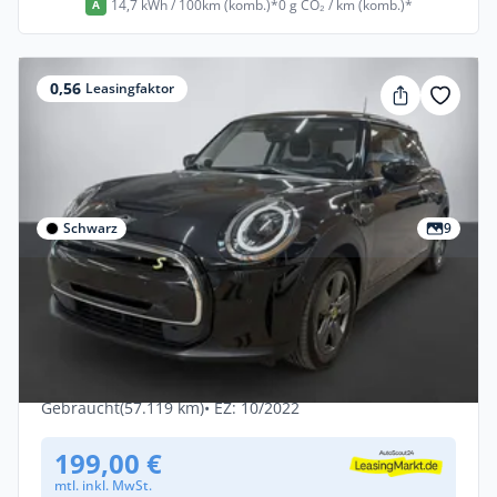
14,7 kWh / 100km (komb.)*
0 g CO₂ / km (komb.)*
A
0,56
Leasingfaktor
Schwarz
9
Privat & Gewerbe
MINI Cooper SE
Klima*SHZ*Sportsitze*Parkhilfe*Navi*Haust
Elektro •
Automatik •
184 PS (135 kW)
Gebraucht
(57.119 km)
• EZ: 10/2022
199,00 €
mtl. inkl. MwSt.