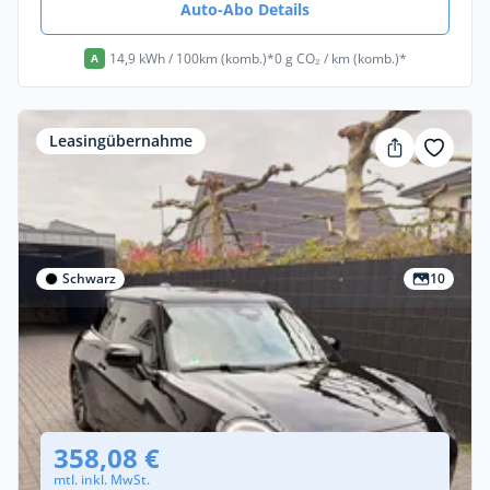
Auto-Abo Details
14,9 kWh / 100km (komb.)*
0 g CO₂ / km (komb.)*
A
Leasingübernahme
Schwarz
10
Privat
MINI COOPER SE JWC
Elektro •
Automatik •
218 PS (160 kW)
358,08 €
mtl. inkl. MwSt.