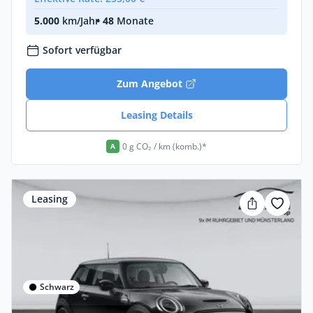
5.000
km/Jahr
• 48
Monate
Sofort verfügbar
Zum Angebot
Leasing Details
0 g CO₂ / km (komb.)*
A
Leasing
Schwarz