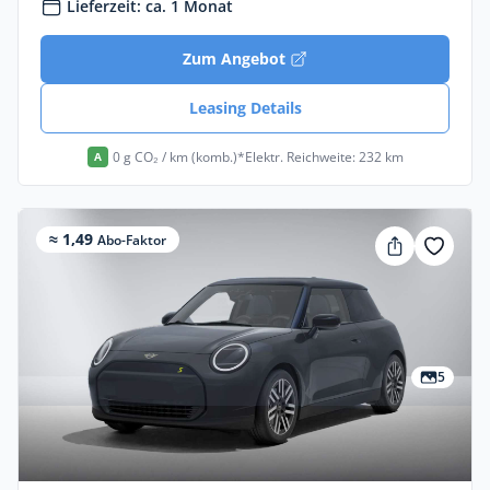
Lieferzeit: ca. 1 Monat
Zum Angebot
Leasing Details
0 g CO₂ / km (komb.)*
Elektr. Reichweite: 232 km
A
≈ 1,49
Abo-Faktor
5
Privat & Gewerbe
MINI Cooper SE Classic Trim