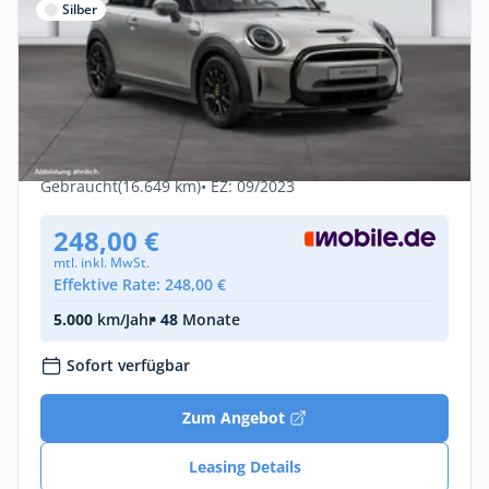
Silber
Gewerbe & Privat
MINI Cooper SE Classic Trim LED Tempo
Navi 16" SHZ
Elektro •
Automatik •
184 PS (135 kW)
Gebraucht
(16.649 km)
• EZ: 09/2023
248,00 €
mtl. inkl. MwSt.
Effektive Rate: 248,00 €
5.000
km/Jahr
• 48
Monate
Sofort verfügbar
Zum Angebot
Leasing Details