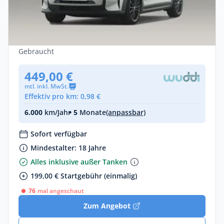
Privat & Gewerbe
MINI Cooper SE 3-Türer Premium
Elektro •
Automatik •
184 PS (135 kW)
Gebraucht
449,00 €
mtl. inkl. MwSt.
Effektiv pro km: 0,98 €
6.000
km/Jahr
• 5
Monate
(anpassbar)
Sofort verfügbar
Mindestalter: 18 Jahre
Alles inklusive außer Tanken
199,00 € Startgebühr (einmalig)
76
mal angeschaut
Zum Angebot