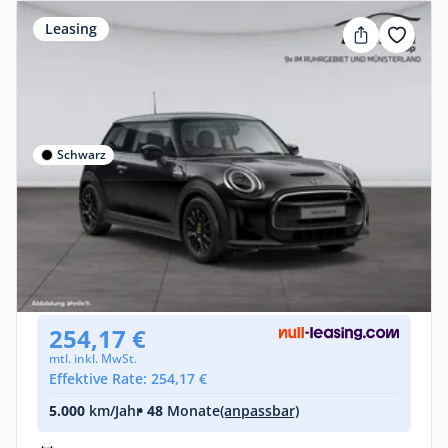
Leasing
Schwarz
Privat & Gewerbe
MINI Cooper SE
Elektro •
Automatik •
102 PS (75 kW)
Gebraucht
(25.591 km)
• EZ: 08/2023
254,17 €
mtl. inkl. MwSt.
Effektive Rate: 254,17 €
5.000
km/Jahr
• 48
Monate
(anpassbar)