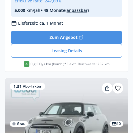
Effektive Rate: 247,69 €
5.000
km/Jahr
• 48
Monate
(anpassbar)
Lieferzeit: ca. 1 Monat
Zum Angebot
Leasing Details
0 g CO₂ / km (komb.)*
Elektr. Reichweite: 232 km
A
1,31
Abo-Faktor
Grau
10