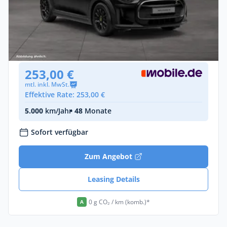
Privat & Gewerbe
MINI Cooper SE
Elektro •
Automatik •
102 PS (75 kW)
Gebraucht
(26.757 km)
• EZ: 08/2023
253,00 €
mtl. inkl. MwSt.
Effektive Rate: 253,00 €
5.000
km/Jahr
• 48
Monate
Sofort verfügbar
Zum Angebot
Leasing Details
0 g CO₂ / km (komb.)*
A