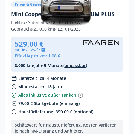
Privat & Gewerbe
Mini Cooper SE 3-Türer PREMIUM PLUS
Elektro •
Automatik •
184 PS (135 kW)
Gebraucht
(20.000 km)
• EZ: 01/2023
529,00 €
mtl. inkl. MwSt.
Effektiv pro km: 1,08 €
6.000
km/Jahr
• 9
Monate
(anpassbar)
Lieferzeit: ca. 4 Monate
Mindestalter: 18 Jahre
Alles inklusive außer Tanken
79,00 € Startgebühr (einmalig)
Haustürlieferung: 350,00 € (optional)
Schätzwert für Haustürlieferung. Kosten variieren
je nach KM-Distanz und Anbieter.