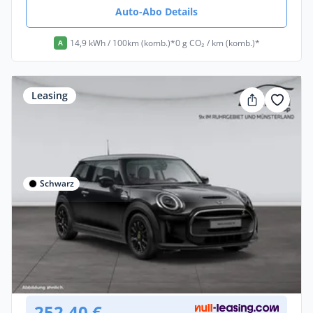
Auto-Abo Details
14,9 kWh / 100km (komb.)*
0 g CO₂ / km (komb.)*
A
Leasing
Schwarz
Privat & Gewerbe
MINI Cooper SE
Elektro •
Automatik •
102 PS (75 kW)
Gebraucht
(26.757 km)
• EZ: 08/2023
252,40 €