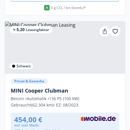
0 g CO₂ / km (komb.)*
A
≈ 5,20
Leasingfaktor
Schwarz
Privat & Gewerbe
MINI Cooper Clubman
Benzin •
Automatik •
136 PS (100 kW)
Gebraucht
(62.304 km)
• EZ: 08/2023
454,00 €
mtl. inkl. MwSt.