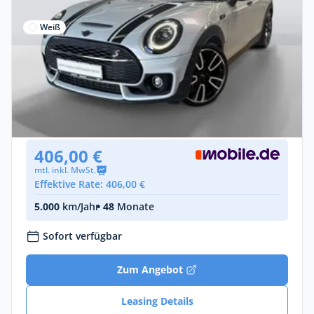
Weiß
Privat & Gewerbe
MINI Cooper S Clubman
Benzin •
Automatik •
178 PS (131 kW)
Gebraucht
(44.312 km)
• EZ: 04/2022
406,00 €
mtl. inkl. MwSt.
Effektive Rate: 406,00 €
5.000
km/Jahr
• 48
Monate
Sofort verfügbar
Zum Angebot
Leasing Details