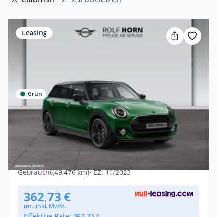
Leasing
Grün
Privat & Gewerbe
MINI Cooper D Classic Trim RKam Navi
Sitzhzg.
Diesel •
Automatik •
150 PS (110 kW)
Gebraucht
(49.476 km)
• EZ: 11/2023
362,73 €
mtl. inkl. MwSt.
Effektive Rate: 362,73 €