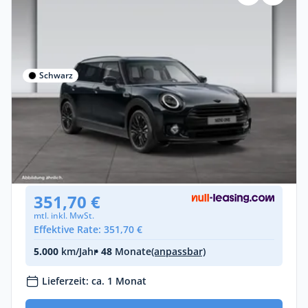
Schwarz
Gewerbe & Privat
MINI One
Benzin •
Automatik •
102 PS (75 kW)
Gebraucht
(35.966 km)
• EZ: 06/2022
351,70 €
mtl. inkl. MwSt.
Effektive Rate: 351,70 €
5.000
km/Jahr
• 48
Monate
(anpassbar)
Lieferzeit: ca. 1 Monat