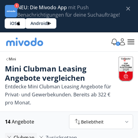
1
NEU: Die Mivodo App
mit Push
Benachrichtigungen für deine Suchaufträge!
iOS
Android
1
Mini
Mini Clubman Leasing
Angebote vergleichen
Entdecke Mini Clubman Leasing Angebote für
Privat- und Gewerbekunden. Bereits ab 322 €
pro Monat.
14
Angebote
Beliebtheit
Clubman
Zurücksetzen