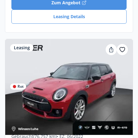
Zum Angebot
Leasing Details
Leasing
Rot
Privat & Gewerbe
MINI JCW-Trim Navi,RFK,HK,Ad-Fw/LED
Sportpaket Klima
Diesel •
Automatik •
190 PS (140 kW)
Gebraucht
(76.757 km)
• EZ: 06/2022