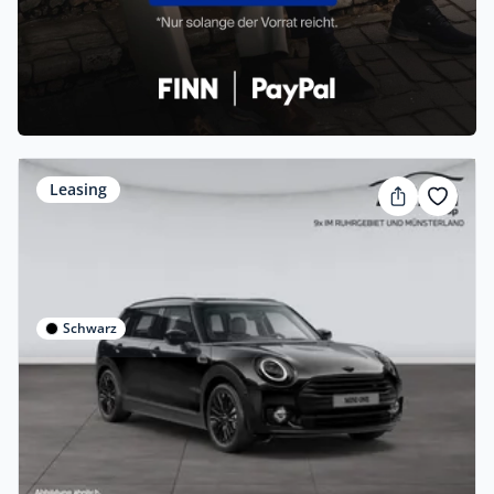
Leasing
Schwarz
Privat & Gewerbe
MINI One Clubman
Benzin •
Automatik •
102 PS (75 kW)
Gebraucht
(24.797 km)
• EZ: 08/2022