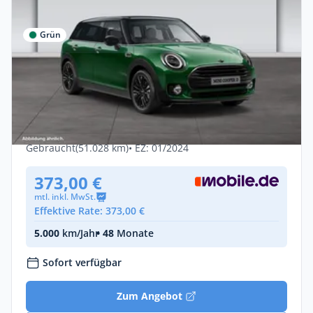
Grün
Privat & Gewerbe
MINI Cooper D Classic Trim RKam Navi
Sitzhzg.
Diesel •
Automatik •
150 PS (110 kW)
Gebraucht
(51.028 km)
• EZ: 01/2024
373,00 €
mtl. inkl. MwSt.
Effektive Rate: 373,00 €
5.000
km/Jahr
• 48
Monate
Sofort verfügbar
Zum Angebot