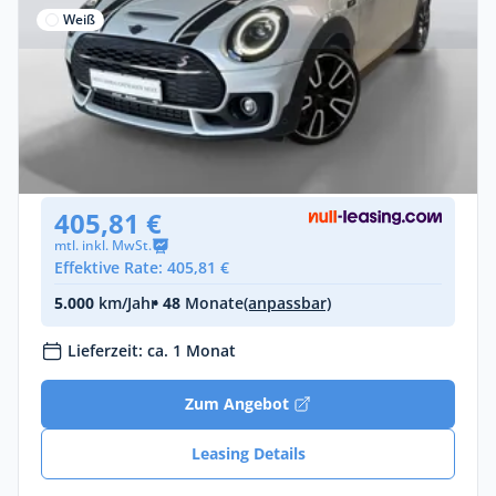
Weiß
Privat & Gewerbe
MINI Cooper S Clubman
Benzin •
Automatik •
178 PS (131 kW)
Gebraucht
(44.312 km)
• EZ: 04/2022
405,81 €
mtl. inkl. MwSt.
Effektive Rate: 405,81 €
5.000
km/Jahr
• 48
Monate
(anpassbar)
Lieferzeit: ca. 1 Monat
Zum Angebot
Leasing Details