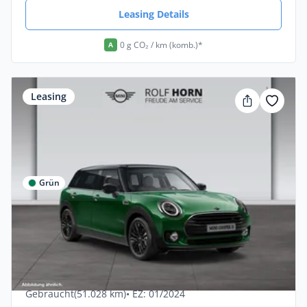
Leasing Details
0 g CO₂ / km (komb.)*
A
Leasing
Grün
Privat & Gewerbe
MINI Cooper D Classic Trim RKam Navi
Sitzhzg.
Diesel •
Automatik •
150 PS (110 kW)
Gebraucht
(51.028 km)
• EZ: 01/2024