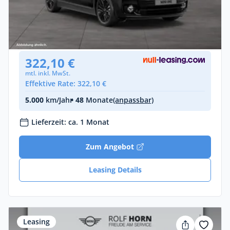
MINI One Clubman
Benzin •
Automatik •
102 PS (75 kW)
Gebraucht
(24.797 km)
• EZ: 08/2022
322,10 €
mtl. inkl. MwSt.
Effektive Rate: 322,10 €
5.000
km/Jahr
• 48
Monate
(anpassbar)
Lieferzeit: ca. 1 Monat
Zum Angebot
Leasing Details
Leasing