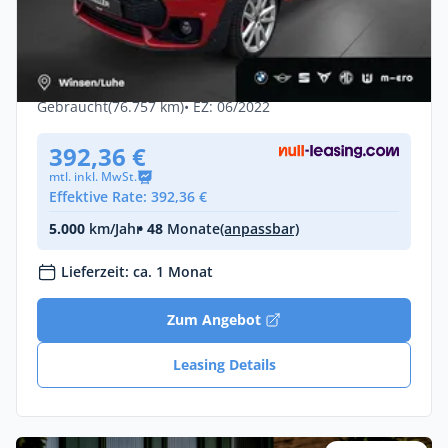
MINI JCW-Trim Navi,RFK,HK,Ad-Fw/LED
Sportpaket Klima
Diesel •
Automatik •
190 PS (140 kW)
Gebraucht
(76.757 km)
• EZ: 06/2022
392,36 €
mtl. inkl. MwSt.
Effektive Rate: 392,36 €
5.000
km/Jahr
• 48
Monate
(anpassbar)
Lieferzeit: ca. 1 Monat
Zum Angebot
Leasing Details