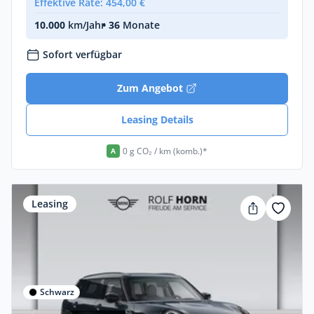
Effektive Rate: 454,00 €
10.000
km/Jahr
• 36
Monate
Sofort verfügbar
Zum Angebot
Leasing Details
0 g CO₂ / km (komb.)*
A
Leasing
Schwarz