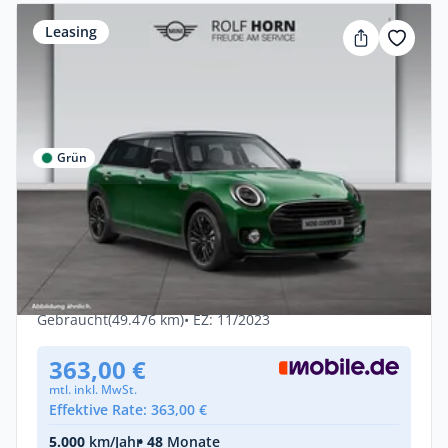
Leasing
Grün
Privat & Gewerbe
MINI Cooper D Classic Trim RKam Navi
Sitzhzg.
Diesel •
Automatik •
150 PS (110 kW)
Gebraucht
(49.476 km)
• EZ: 11/2023
363,00 €
mtl. inkl. MwSt.
Effektive Rate: 363,00 €
5.000
km/Jahr
• 48
Monate