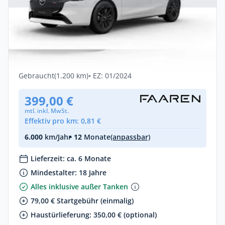
Privat & Gewerbe
Mazda 2 Center-Line*Klima*Car
Play*Tempomat*
Benzin •
Manuell •
75 PS (55 kW)
Gebraucht
(1.200 km)
• EZ: 01/2024
399,00 €
mtl. inkl. MwSt.
Effektiv pro km: 0,81 €
6.000
km/Jahr
• 12
Monate
(anpassbar)
Lieferzeit: ca. 6 Monate
Mindestalter: 18 Jahre
Alles inklusive außer Tanken
79,00 € Startgebühr (einmalig)
Haustürlieferung: 350,00 € (optional)