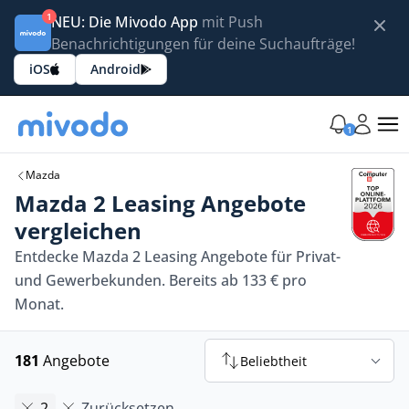
1
NEU: Die Mivodo App
mit Push
Benachrichtigungen für deine Suchaufträge!
iOS
Android
1
Mazda
Mazda 2 Leasing Angebote
vergleichen
Entdecke Mazda 2 Leasing Angebote für Privat-
und Gewerbekunden. Bereits ab 133 € pro
Monat.
181
Angebote
Beliebtheit
2
Zurücksetzen