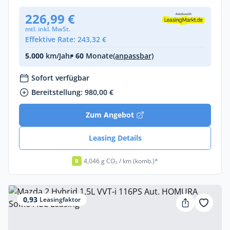
226,99 €
mtl. inkl. MwSt.
Effektive Rate: 243,32 €
5.000
km/Jahr
• 60
Monate
(anpassbar)
Sofort verfügbar
Bereitstellung: 980,00 €
Zum Angebot
Leasing Details
4,0
46 g CO₂ / km (komb.)*
B
0,93
Leasingfaktor