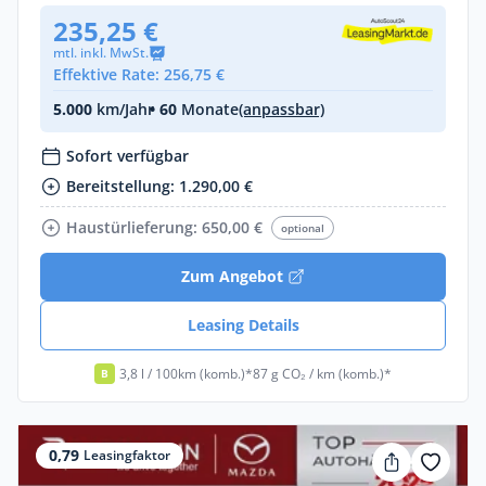
235,25 €
mtl. inkl. MwSt.
Effektive Rate: 256,75 €
5.000
km/Jahr
• 60
Monate
(anpassbar)
Sofort verfügbar
Bereitstellung: 1.290,00 €
Haustürlieferung: 650,00 €
optional
Zum Angebot
Leasing Details
3,8 l / 100km (komb.)*
87 g CO₂ / km (komb.)*
B
0,79
Leasingfaktor