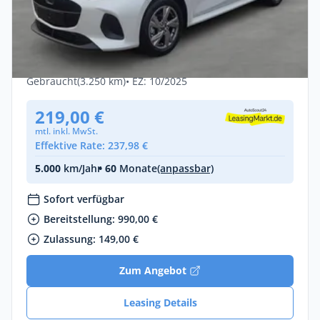
Privat & Gewerbe
Mazda 2 Hybrid 1.5L 116PS *Exclusive-
Line* SOFORT VERFÜGBAR
Benzin •
Automatik •
116 PS (85 kW)
Gebraucht
(3.250 km)
• EZ: 10/2025
219,00 €
mtl. inkl. MwSt.
Effektive Rate: 237,98 €
5.000
km/Jahr
• 60
Monate
(anpassbar)
Sofort verfügbar
Bereitstellung: 990,00 €
Zulassung: 149,00 €
Zum Angebot
Leasing Details