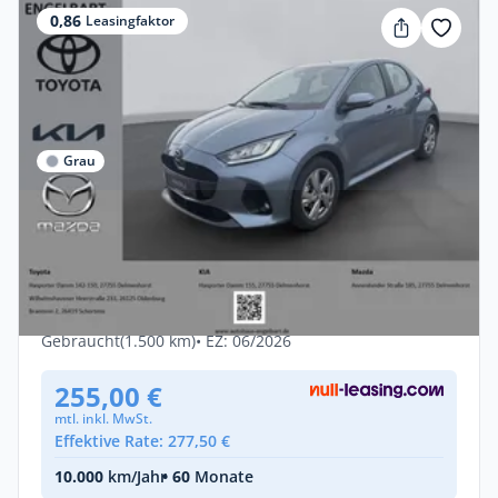
0,86
Leasingfaktor
Grau
Privat
Mazda 2 Hybrid Exclusive-Line LED ACC
Apple CarPlay An
Benzin •
Automatik •
116 PS (85 kW)
Gebraucht
(1.500 km)
• EZ: 06/2026
255,00 €
mtl. inkl. MwSt.
Effektive Rate: 277,50 €
10.000
km/Jahr
• 60
Monate