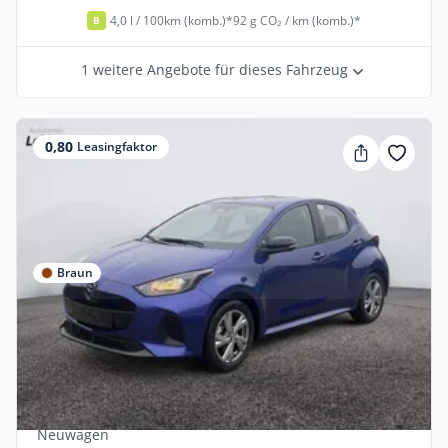
4,0 l / 100km (komb.)*
92 g CO₂ / km (komb.)*
B
1 weitere Angebote für dieses Fahrzeug
0,80
Leasingfaktor
Braun
Privat & Gewerbe
Mazda 2 1.5L Hybrid VVT-i FWD Exclusive-
Line
unknown •
Automatik •
116 PS (85 kW)
Neuwagen