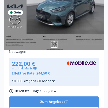
Grün
Privat
Mazda 2 Hybrid Prime-Line ACC Apple
CarPlay Android Au
Benzin •
Automatik •
116 PS (85 kW)
Neuwagen
222,00 €
mtl. inkl. MwSt.
Effektive Rate: 244,50 €
10.000
km/Jahr
• 60
Monate
Bereitstellung: 1.350,00 €
Zum Angebot