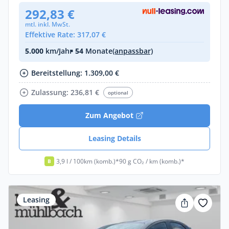
292,83 €
mtl. inkl. MwSt.
Effektive Rate: 317,07 €
5.000
km/Jahr
• 54
Monate
(anpassbar)
Bereitstellung: 1.309,00 €
Zulassung: 236,81 €
optional
Zum Angebot
Leasing Details
3,9 l / 100km (komb.)*
90 g CO₂ / km (komb.)*
B
Leasing