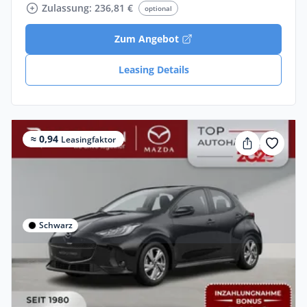
Zulassung: 236,81 €
optional
Zum Angebot
Leasing Details
≈ 0,94
Leasingfaktor
Schwarz
Gewerbe & Privat
Mazda 2 Hybrid 2026 1.5L VVT-i Aut.
EXCLUSIVE-Line