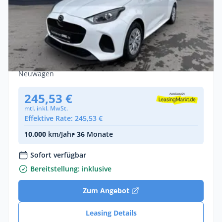
Privat & Gewerbe
Mazda 2 Hybrid Prime-Line Klimaautom.
Kamera Apple Car
Benzin •
Automatik •
116 PS (85 kW)
Neuwagen
245,53 €
mtl. inkl. MwSt.
Effektive Rate: 245,53 €
10.000
km/Jahr
• 36
Monate
Sofort verfügbar
Bereitstellung: inklusive
Zum Angebot
Leasing Details