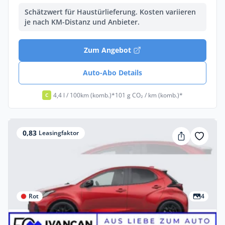
Schätzwert für Haustürlieferung. Kosten variieren
je nach KM-Distanz und Anbieter.
Zum Angebot
Auto-Abo Details
4,4 l / 100km (komb.)*
101 g CO₂ / km (komb.)*
C
0,83
Leasingfaktor
Rot
4
Gewerbe & Privat