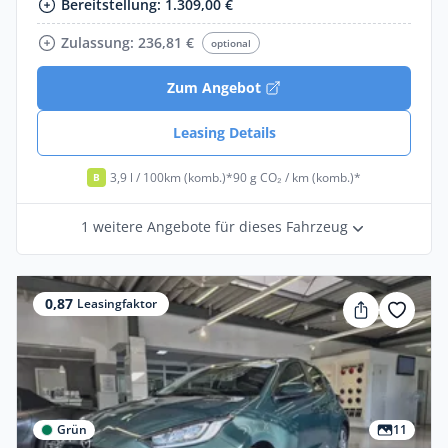
Bereitstellung: 1.309,00 €
Zulassung: 236,81 €
optional
Zum Angebot
Leasing Details
3,9 l / 100km (komb.)*
90 g CO₂ / km (komb.)*
B
1 weitere Angebote für dieses Fahrzeug
0,87
Leasingfaktor
Grün
11