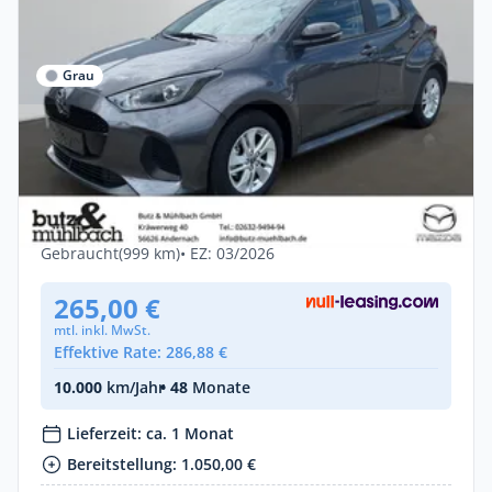
Grau
Privat
Mazda 2 Hybrid 5HB 1.5L VVT-i 116 CVT
FWD Centre-Line
Benzin •
Automatik •
116 PS (85 kW)
Gebraucht
(999 km)
• EZ: 03/2026
265,00 €
mtl. inkl. MwSt.
Effektive Rate: 286,88 €
10.000
km/Jahr
• 48
Monate
Lieferzeit: ca. 1 Monat
Bereitstellung: 1.050,00 €