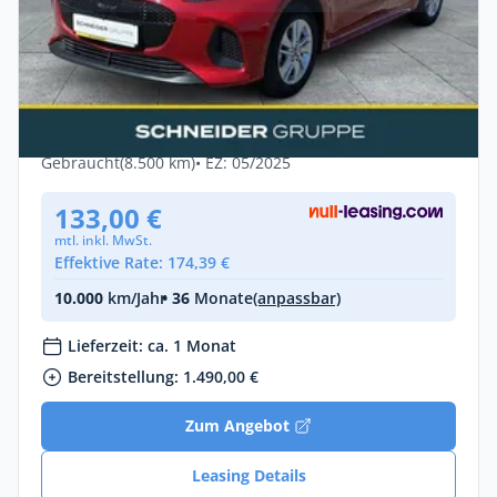
Privat
Mazda 2 CENTRE-LINE Hybrid 1.5 VVT-i
+KAMERA+SHZ+DAB+
Benzin •
Automatik •
116 PS (85 kW)
Gebraucht
(8.500 km)
• EZ: 05/2025
133,00 €
mtl. inkl. MwSt.
Effektive Rate: 174,39 €
10.000
km/Jahr
• 36
Monate
(anpassbar)
Lieferzeit: ca. 1 Monat
Bereitstellung: 1.490,00 €
Zum Angebot
Leasing Details