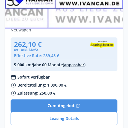
Mazda 2 5HB 1.5L Hybrid VVT-i 116 CVT
FWD Homura
Benzin •
Automatik •
116 PS (85 kW)
Neuwagen
262,10 €
mtl. inkl. MwSt.
Effektive Rate: 289,43 €
5.000
km/Jahr
• 60
Monate
(anpassbar)
Sofort verfügbar
Bereitstellung: 1.390,00 €
Zulassung: 250,00 €
Zum Angebot
Leasing Details