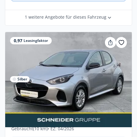
1 weitere Angebote für dieses Fahrzeug
0,97
Leasingfaktor
Silber
Privat
Mazda 2 Hybrid Centre-Line 1.5L VVT-i
116 CVT +KAMERA+
Benzin •
Automatik •
116 PS (85 kW)
Gebraucht
(10 km)
• EZ: 04/2026