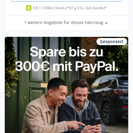
3,8 l / 100km (komb.)*
87 g CO₂ / km (komb.)*
B
1 weitere Angebote für dieses Fahrzeug
Gesponsert