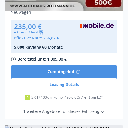
Benzin •
Automatik •
116 PS (85 kW)
Neuwagen
235,00 €
mtl. inkl. MwSt.
Effektive Rate: 256,82 €
5.000
km/Jahr
• 60
Monate
Bereitstellung: 1.309,00 €
Zum Angebot
Leasing Details
3,0 l / 100km (komb.)*
90 g CO₂ / km (komb.)*
B
1 weitere Angebote für dieses Fahrzeug