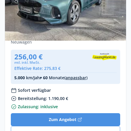
Gewerbe & Privat
Mazda 2 HYBRID 1.5L HYBRID VVT-I 116
EXCLUSIVE-LINE
Benzin •
Manuell •
116 PS (85 kW)
Neuwagen
256,00 €
mtl. inkl. MwSt.
Effektive Rate: 275,83 €
5.000
km/Jahr
• 60
Monate
(anpassbar)
Sofort verfügbar
Bereitstellung: 1.190,00 €
Zulassung: inklusive
Zum Angebot