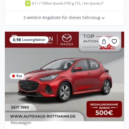
4,1 l / 100km (komb.)*
95 g CO₂ / km (komb.)*
B
3 weitere Angebote für dieses Fahrzeug
0,98
Leasingfaktor
Rot
Privat & Gewerbe
Mazda 2 Hybrid 2026 1.5L VVT-i Aut.
EXCLUSIVE-Line
Benzin •
Automatik •
116 PS (85 kW)
Neuwagen