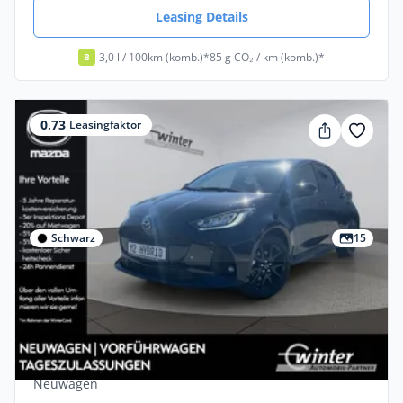
Leasing Details
3,0 l / 100km (komb.)*
85 g CO₂ / km (komb.)*
B
0,73
Leasingfaktor
Schwarz
15
Privat
Mazda 2 HYBRID 1.5L 115PS HOMURA /
LED / DAB+ / ACC | Privat
Benzin •
Automatik •
116 PS (85 kW)
Neuwagen