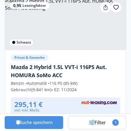
0,95
Leasingfaktor
Schwarz
Privat & Gewerbe
Mazda 2 Hybrid 1.5L VVT-i 116PS Aut.
HOMURA SoMo ACC
Benzin •
Automatik •
116 PS (85 kW)
Gebraucht
(9.841 km)
• EZ: 11/2024
295,11 €
mtl. inkl. MwSt.
Effektive Rate: 316,93 €
Filter
Suche speichern
1
5.000
km/Jahr
• 60
Monate
(anpassbar)