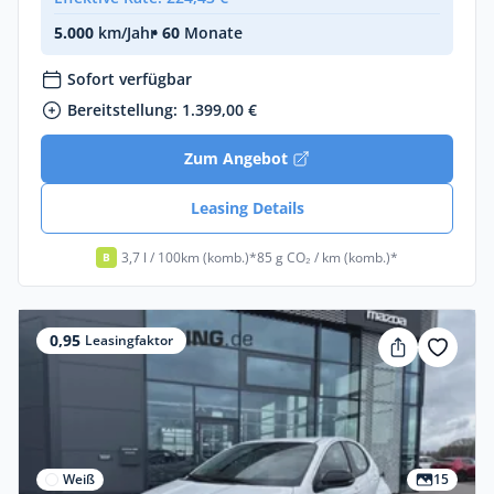
5.000
km/Jahr
• 60
Monate
Sofort verfügbar
Bereitstellung: 1.399,00 €
Zum Angebot
Leasing Details
3,7 l / 100km (komb.)*
85 g CO₂ / km (komb.)*
B
0,95
Leasingfaktor
Weiß
15