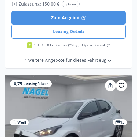
Zulassung: 150,00 €
optional
Zum Angebot
Leasing Details
4,3 l / 100km (komb.)*
98 g CO₂ / km (komb.)*
C
1 weitere Angebote für dieses Fahrzeug
0,75
Leasingfaktor
Weiß
15