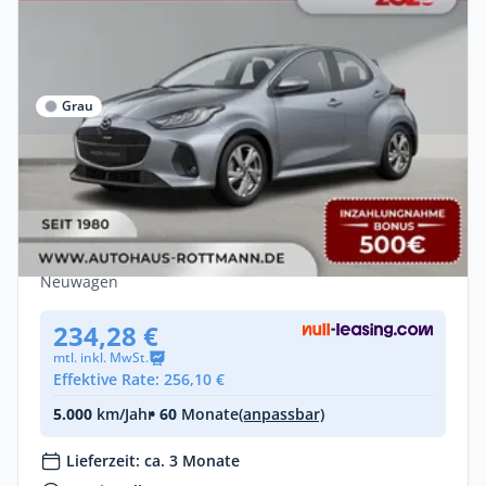
Grau
Privat & Gewerbe
Mazda 2 Hybrid 2026 1.5L VVT-i Aut.
EXCLUSIVE-Line
Benzin •
Automatik •
116 PS (85 kW)
Neuwagen
234,28 €
mtl. inkl. MwSt.
Effektive Rate: 256,10 €
5.000
km/Jahr
• 60
Monate
(anpassbar)
Lieferzeit: ca. 3 Monate