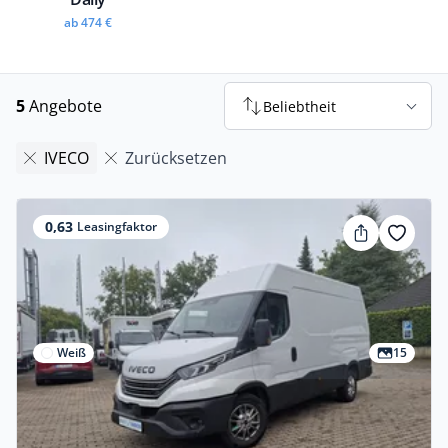
ab 474 €
5
Angebote
Beliebtheit
IVECO
Zurücksetzen
0,63
Leasingfaktor
Weiß
15
Gewerbe
Iveco Daily 35S16A8V *VOLL* Kamera -