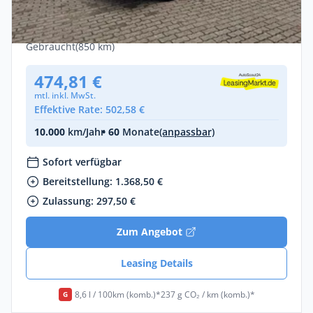
Ausbau
Diesel •
Automatik •
156 PS (115 kW)
Gebraucht
(850 km)
474,81 €
mtl. inkl. MwSt.
Effektive Rate: 502,58 €
10.000
km/Jahr
• 60
Monate
(anpassbar)
Sofort verfügbar
Bereitstellung: 1.368,50 €
Zulassung: 297,50 €
Zum Angebot
Leasing Details
8,6 l / 100km (komb.)*
237 g CO₂ / km (komb.)*
G