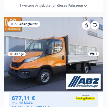
1 weitere Angebote für dieses Fahrzeug
0,99
Leasingfaktor
Orange
17
Gewerbe
Iveco Daily 35S14Y / Pritsche / AHK 3 5 t
Diesel •
Manuell •
136 PS (100 kW)
Neuwagen
677,11 €
mtl. inkl. MwSt.