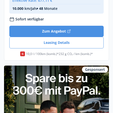
Effektive Rate: 677,11 €
10.000
km/Jahr
• 48
Monate
Sofort verfügbar
Zum Angebot
Leasing Details
10,0 l / 100km (komb.)*
232 g CO₂ / km (komb.)*
G
Gesponsert