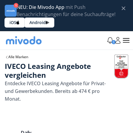
1
NEU: Die Mivodo App
mit Push
Benachrichtigungen für deine Suchaufträge!
iOS
Android
1
Alle Marken
IVECO Leasing Angebote
vergleichen
Entdecke IVECO Leasing Angebote für Privat-
und Gewerbekunden. Bereits ab 474 € pro
Monat.
Daily