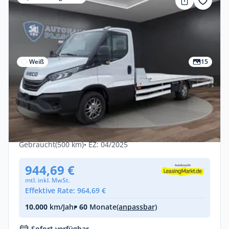
Weiß
15
Gewerbe
Iveco Daily 35-180 Hi-Matic
Abschleppwagen | AHK | NAVI
Diesel •
Automatik •
175 PS (129 kW)
Gebraucht
(500 km)
• EZ: 04/2025
944,69 €
mtl. inkl. MwSt.
Effektive Rate: 964,69 €
10.000
km/Jahr
• 60
Monate
(anpassbar)
Sofort verfügbar