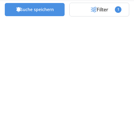
Filter
Suche speichern
1
Die besten Deals & Tipps in deinem
Postfach!
Abonniere unseren Newsletter und profitiere
von exklusiven Tipps und Empfehlungen vor,
während und am Ende deines Leasing oder Abo
Vertrags.