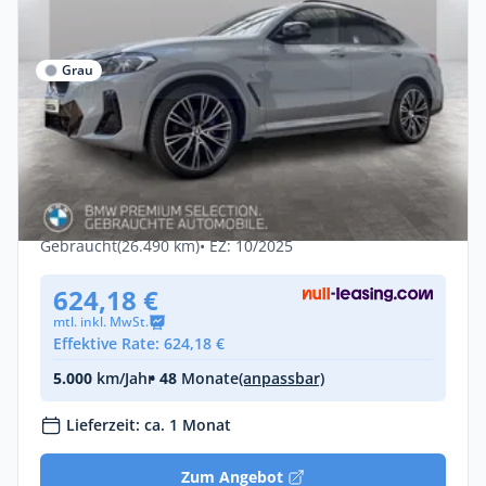
Grau
Privat & Gewerbe
BMW X4 M40i Standheizung AHK
Driv.Assist.Prof Laser
Benzin •
Automatik •
387 PS (285 kW)
Gebraucht
(26.490 km)
• EZ: 10/2025
624,18 €
mtl. inkl. MwSt.
Effektive Rate: 624,18 €
5.000
km/Jahr
• 48
Monate
(anpassbar)
Lieferzeit: ca. 1 Monat
Zum Angebot