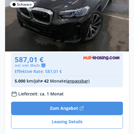
Schwarz
Gewerbe & Privat
BMW X4 M40d UPE 100T€
Diesel •
Automatik •
340 PS (250 kW)
Gebraucht
(11.820 km)
• EZ: 10/2025
587,01 €
mtl. inkl. MwSt.
Effektive Rate: 587,01 €
5.000
km/Jahr
• 42
Monate
(anpassbar)
Lieferzeit: ca. 1 Monat
Zum Angebot
Leasing Details