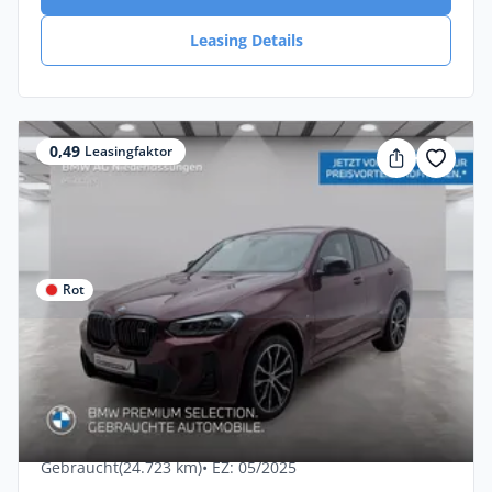
Leasing Details
0,49
Leasingfaktor
Rot
Privat & Gewerbe
BMW X4 M40d AHK Driv.Assist.Prof
LiveCockpitProf
Diesel •
Automatik •
340 PS (250 kW)
Gebraucht
(24.723 km)
• EZ: 05/2025