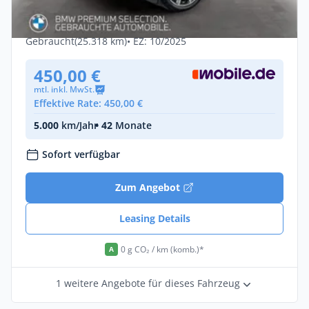
Sport AHK
Benzin •
Automatik •
184 PS (135 kW)
Gebraucht
(25.318 km)
• EZ: 10/2025
450,00 €
mtl. inkl. MwSt.
Effektive Rate: 450,00 €
5.000
km/Jahr
• 42
Monate
Sofort verfügbar
Zum Angebot
Leasing Details
0 g CO₂ / km (komb.)*
A
1 weitere Angebote für dieses Fahrzeug