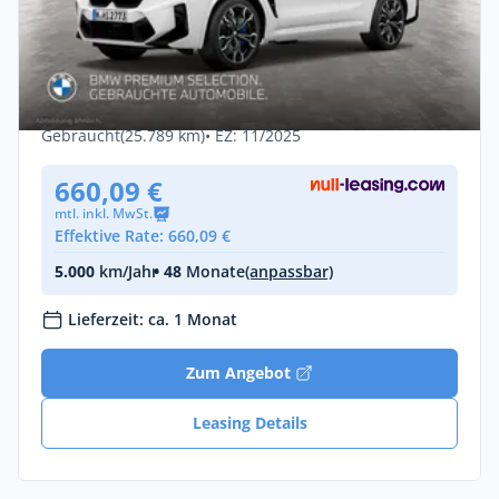
Privat & Gewerbe
BMW X4 M AHK Driv.Assist.Prof
Harman/K Head-Up LED
Benzin •
Automatik •
480 PS (353 kW)
Gebraucht
(25.789 km)
• EZ: 11/2025
660,09 €
mtl. inkl. MwSt.
Effektive Rate: 660,09 €
5.000
km/Jahr
• 48
Monate
(anpassbar)
Lieferzeit: ca. 1 Monat
Zum Angebot
Leasing Details