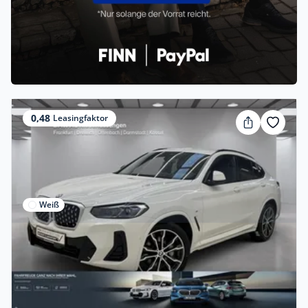
0,48
Leasingfaktor
Weiß
Privat & Gewerbe
BMW X4 xDrive30i M Sport AHK
LiveCockpitProf Laser
Benzin •
Automatik •
252 PS (185 kW)