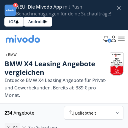
1
NEU: Die Mivodo App
mit Push
Benachrichtigungen für deine Suchaufträge!
iOS
Android
1
BMW
BMW X4 Leasing Angebote
vergleichen
Entdecke BMW X4 Leasing Angebote für Privat-
und Gewerbekunden. Bereits ab 389 € pro
Monat.
234
Angebote
Beliebtheit
X4
Zurücksetzen