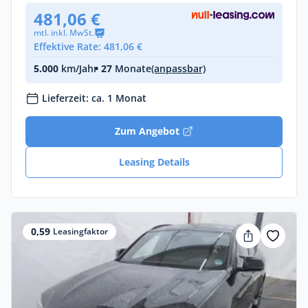
481,06 €
mtl. inkl. MwSt.
Effektive Rate: 481,06 €
5.000
km/Jahr
• 27
Monate
(anpassbar)
Lieferzeit: ca. 1 Monat
Zum Angebot
Leasing Details
0,59
Leasingfaktor