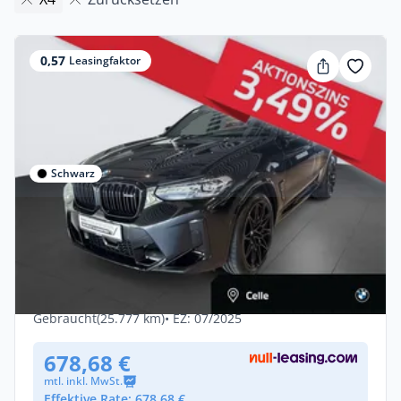
0,57
Leasingfaktor
Schwarz
Privat
BMW X4 M Comp AdLED DAPr Pano AHK
HK Leas 685.-/0Anz
Benzin •
Automatik •
510 PS (375 kW)
Gebraucht
(25.777 km)
• EZ: 07/2025
678,68 €
mtl. inkl. MwSt.
Effektive Rate: 678,68 €