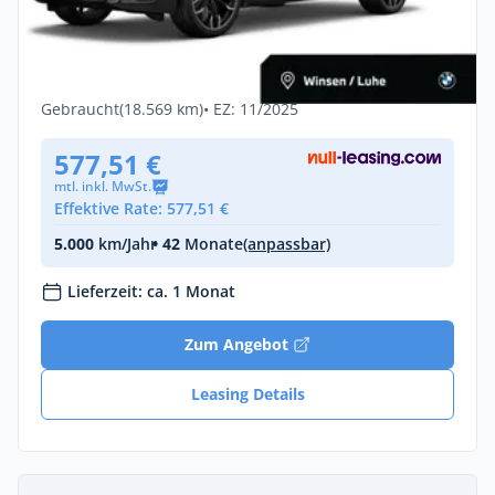
BMW X4 M40i DA-
Pro,HUD,360°,H/K,Standh,Pano,AHK,21"
Benzin •
Automatik •
360 PS (265 kW)
Gebraucht
(18.569 km)
• EZ: 11/2025
577,51 €
mtl. inkl. MwSt.
Effektive Rate: 577,51 €
5.000
km/Jahr
• 42
Monate
(anpassbar)
Lieferzeit: ca. 1 Monat
Zum Angebot
Leasing Details