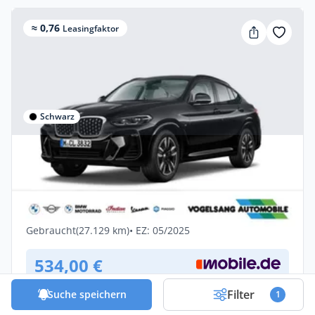
≈ 0,76
Leasingfaktor
Schwarz
Gewerbe & Privat
BMW X4 xDrive20i,M
Sport,Panodach,AHK,20''LMFelge,DA
Benzin •
Automatik •
184 PS (135 kW)
Gebraucht
(27.129 km)
• EZ: 05/2025
534,00 €
mtl. inkl. MwSt.
Filter
Effektive Rate: 534,00 €
Suche speichern
1