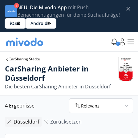
1
NEU: Die Mivodo App
mit Push
Benachrichtigungen für deine Suchaufträge!
iOS
Android
1
CarSharing Städte
CarSharing Anbieter in
Düsseldorf
Die besten CarSharing Anbieter in Düsseldorf
4 Ergebnisse
Relevanz
Düsseldorf
Zurücksetzen