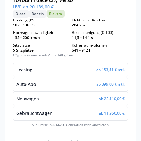
Toyota Proace City Verso
UVP ab 20.139,00 €
Diesel
Benzin
Elektro
Leistung (PS)
Elektrische Reichweite
102 - 136 PS
284 km
Höchstgeschwindigkeit
Beschleunigung (0-100)
135 - 200 km/h
11,5 - 14,1 s
Sitzplätze
Kofferraumvolumen
5 Sitzplätze
641 - 912 l
CO₂ Emissionen (komb.)*: 0 - 148 g / km
Leasing
ab 153,51 € mtl.
Auto-Abo
ab 399,00 € mtl.
Neuwagen
ab 22.110,00 €
Gebrauchtwagen
ab 11.950,00 €
Alle Preise inkl. MwSt. Generation kann abweichen.