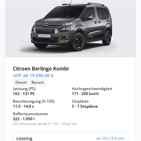
Citroen Berlingo Kombi
UVP ab 19.090,00 €
Diesel
Benzin
Leistung (PS)
Höchstgeschwindigkeit
102 - 131 PS
171 - 200 km/h
Beschleunigung (0-100)
Sitzplätze
11,5 - 14,8 s
5 - 7 Sitzplätze
Kofferraumvolumen
322 - 1.050 l
CO₂ Emissionen (komb.)*: 115 - 159 g / km
Leasing
ab 101,15 € mtl.