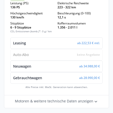
Leistung (PS)
Elektrische Reichweite
136 PS
223 - 322 km
Höchstgeschwindigkeit
Beschleunigung (0-100)
130 km/h
12,1 s
Sitzplätze
Kofferraumvolumen
6 - 9 Sitzplätze
1.356 - 2.011 l
CO₂ Emissionen (komb.)*: 0 g / km
Leasing
ab 222,53 € mtl.
Auto-Abo
keine Angebote
Neuwagen
ab 34.988,00 €
Gebrauchtwagen
ab 28.990,00 €
Alle Preise inkl. MwSt. Generation kann abweichen.
Motoren & weitere technische Daten anzeigen