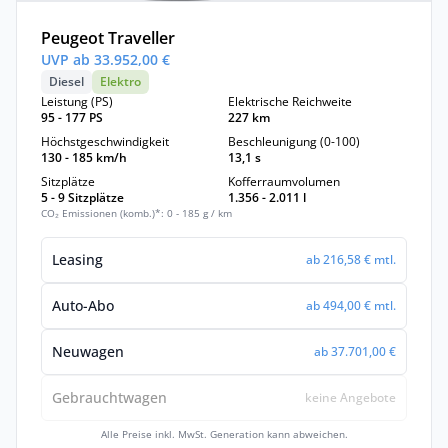
Peugeot Traveller
UVP ab 33.952,00 €
Diesel
Elektro
Leistung (PS)
Elektrische Reichweite
95 - 177 PS
227 km
Höchstgeschwindigkeit
Beschleunigung (0-100)
130 - 185 km/h
13,1 s
Sitzplätze
Kofferraumvolumen
5 - 9 Sitzplätze
1.356 - 2.011 l
CO₂ Emissionen (komb.)*: 0 - 185 g / km
Leasing
ab 216,58 € mtl.
Auto-Abo
ab 494,00 € mtl.
Neuwagen
ab 37.701,00 €
Gebrauchtwagen
keine Angebote
Alle Preise inkl. MwSt. Generation kann abweichen.