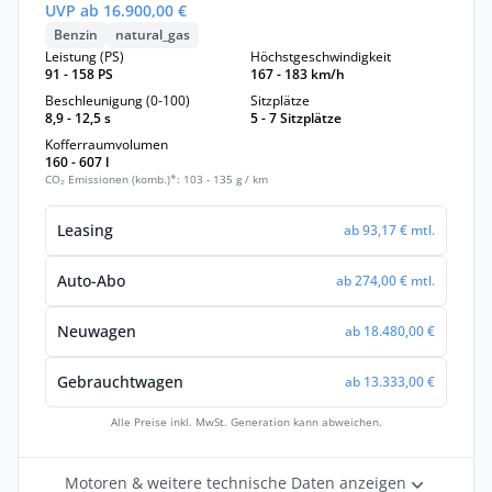
UVP ab 16.900,00 €
Benzin
natural_gas
Leistung (PS)
Höchstgeschwindigkeit
91 - 158 PS
167 - 183 km/h
Beschleunigung (0-100)
Sitzplätze
8,9 - 12,5 s
5 - 7 Sitzplätze
Kofferraumvolumen
160 - 607 l
CO₂ Emissionen (komb.)*: 103 - 135 g / km
Leasing
ab 93,17 € mtl.
Auto-Abo
ab 274,00 € mtl.
Neuwagen
ab 18.480,00 €
Gebrauchtwagen
ab 13.333,00 €
Alle Preise inkl. MwSt. Generation kann abweichen.
Motoren & weitere technische Daten anzeigen