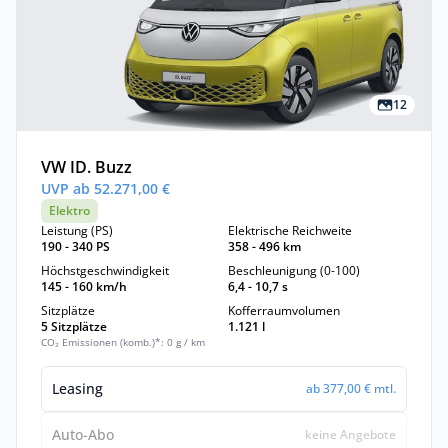
12
VW ID. Buzz
UVP ab 52.271,00 €
Elektro
Leistung (PS)
Elektrische Reichweite
190 - 340 PS
358 - 496 km
Höchstgeschwindigkeit
Beschleunigung (0-100)
145 - 160 km/h
6,4 - 10,7 s
Sitzplätze
Kofferraumvolumen
5 Sitzplätze
1.121 l
CO₂ Emissionen (komb.)*: 0 g / km
Leasing
ab 377,00 € mtl.
Auto-Abo
keine Angebote