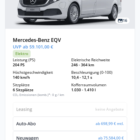
16
Mercedes-Benz EQV
UVP ab 59.101,00 €
Elektro
Leistung (PS)
Elektrische Reichweite
204 PS
246 - 364 km
Höchstgeschwindigkeit
Beschleunigung (0-100)
140 km/h
10,4 - 12,1 s
Sitzplätze
Kofferraumvolumen
6 Sitzplätze
1.030 - 1.410 l
CO₂ Emissionen (komb.)*: 0 g / km
Leasing
keine Angebote
Auto-Abo
ab 698,99 € mtl.
Neuwagen
ab 75.584,00 €