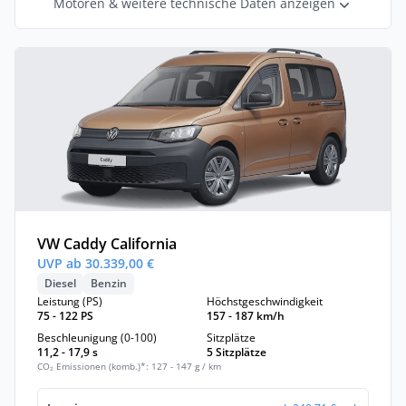
Motoren & weitere technische Daten anzeigen
VW Caddy California
UVP ab 30.339,00 €
Diesel
Benzin
Leistung (PS)
Höchstgeschwindigkeit
75 - 122 PS
157 - 187 km/h
Beschleunigung (0-100)
Sitzplätze
11,2 - 17,9 s
5 Sitzplätze
CO₂ Emissionen (komb.)*: 127 - 147 g / km