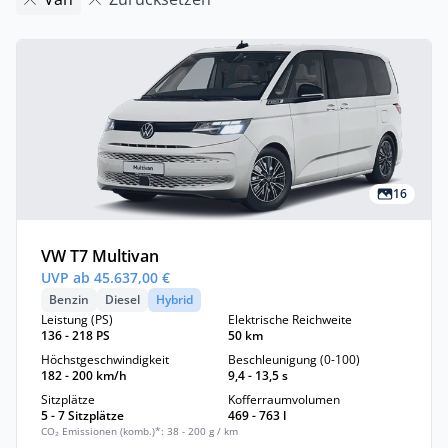
16
VW T7 Multivan
UVP ab 45.637,00 €
Benzin
Diesel
Hybrid
Leistung (PS)
Elektrische Reichweite
136 - 218 PS
50 km
Höchstgeschwindigkeit
Beschleunigung (0-100)
182 - 200 km/h
9,4 - 13,5 s
Sitzplätze
Kofferraumvolumen
5 - 7 Sitzplätze
469 - 763 l
CO₂ Emissionen (komb.)*: 38 - 200 g / km