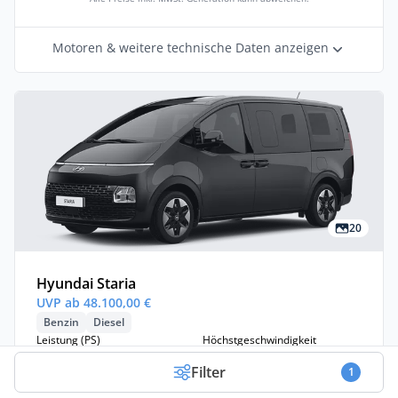
Motoren & weitere technische Daten anzeigen
20
Hyundai Staria
UVP ab 48.100,00 €
Benzin
Diesel
Leistung (PS)
Höchstgeschwindigkeit
177 - 225 PS
167 - 185 km/h
Filter
1
Beschleunigung (0-100)
Sitzplätze
10,2 - 12,4 s
7 - 9 Sitzplätze