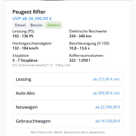
Peugeot Rifter
UVP ab 26.390,00 €
Diesel
Benzin
Elektro
Leistung (PS)
Elektrische Reichweite
102 - 136 PS
334 - 340 km
Höchstgeschwindigkeit
Beschleunigung (0-100)
132 - 184 km/h
10,8 - 13,6 s
Sitzplätze
Kofferraumvolumen
5 - 7 Sitzplätze
322 - 1.050 l
CO₂ Emissionen (komb.)*: 0 - 158 g / km
Leasing
ab 213,00 € mtl.
Auto-Abo
ab 399,00 € mtl.
Neuwagen
ab 22.398,00 €
Gebrauchtwagen
ab 16.100,00 €
Alle Preise inkl. MwSt. Generation kann abweichen.