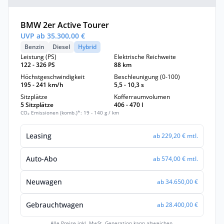
BMW 2er Active Tourer
UVP ab 35.300,00 €
Benzin
Diesel
Hybrid
Leistung (PS)
Elektrische Reichweite
122 - 326 PS
88 km
Höchstgeschwindigkeit
Beschleunigung (0-100)
195 - 241 km/h
5,5 - 10,3 s
Sitzplätze
Kofferraumvolumen
5 Sitzplätze
406 - 470 l
CO₂ Emissionen (komb.)*: 19 - 140 g / km
Leasing
ab 229,20 € mtl.
Auto-Abo
ab 574,00 € mtl.
Neuwagen
ab 34.650,00 €
Gebrauchtwagen
ab 28.400,00 €
Alle Preise inkl. MwSt. Generation kann abweichen.