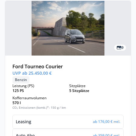
9
Ford Tourneo Courier
UVP ab 25.450,00 €
Benzin
Leistung (PS)
Sitzplätze
125 PS
5 Sitzplätze
Kofferraumvolumen
570 l
CO₂ Emissionen (komb.)*: 150 g / km
Leasing
ab 176,00 € mtl.
Auto-Abo
ab 359,00 € mtl.