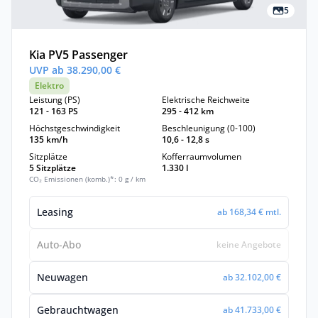
5
Kia PV5 Passenger
UVP ab 38.290,00 €
Elektro
Leistung (PS)
Elektrische Reichweite
121 - 163 PS
295 - 412 km
Höchstgeschwindigkeit
Beschleunigung (0-100)
135 km/h
10,6 - 12,8 s
Sitzplätze
Kofferraumvolumen
5 Sitzplätze
1.330 l
CO₂ Emissionen (komb.)*: 0 g / km
Leasing
ab 168,34 € mtl.
Auto-Abo
keine Angebote
Neuwagen
ab 32.102,00 €
Gebrauchtwagen
ab 41.733,00 €