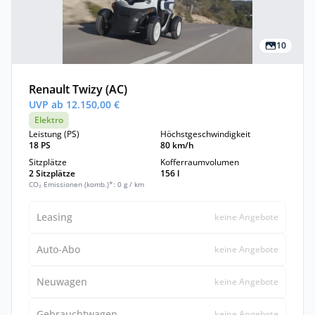
10
Renault Twizy (AC)
UVP ab 12.150,00 €
Elektro
Leistung (PS)
Höchstgeschwindigkeit
18 PS
80 km/h
Sitzplätze
Kofferraumvolumen
2 Sitzplätze
156 l
CO₂ Emissionen (komb.)*: 0 g / km
Leasing
keine Angebote
Auto-Abo
keine Angebote
Neuwagen
keine Angebote
Gebrauchtwagen
keine Angebote