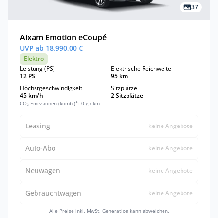
37
Aixam Emotion eCoupé
UVP ab 18.990,00 €
Elektro
Leistung (PS)
Elektrische Reichweite
12 PS
95 km
Höchstgeschwindigkeit
Sitzplätze
45 km/h
2 Sitzplätze
CO₂ Emissionen (komb.)*: 0 g / km
Leasing
keine Angebote
Auto-Abo
keine Angebote
Neuwagen
keine Angebote
Gebrauchtwagen
keine Angebote
Alle Preise inkl. MwSt. Generation kann abweichen.