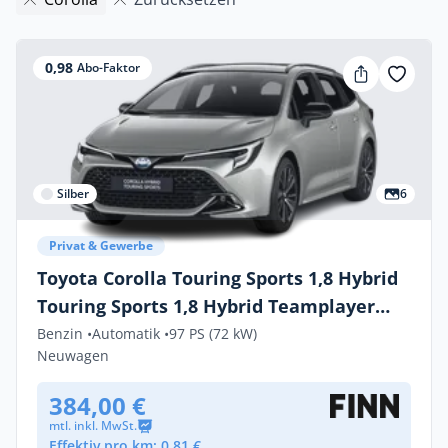
0,98
Abo-Faktor
Silber
6
Privat & Gewerbe
Toyota Corolla Touring Sports 1,8 Hybrid
Touring Sports 1,8 Hybrid Teamplayer
Touring Sports
Benzin •
Automatik •
97 PS (72 kW)
Neuwagen
384,00 €
mtl. inkl. MwSt.
Effektiv pro km: 0,81 €