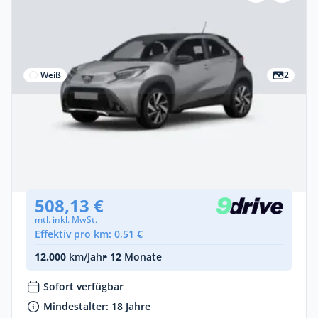
Weiß
2
Gewerbe
Toyota Aygo (X) Toyota Aygo X 53 kW
Benzin •
Manuell •
72 PS (53 kW)
Neuwagen
508,13 €
mtl. inkl. MwSt.
Effektiv pro km: 0,51 €
12.000
km/Jahr
• 12
Monate
Sofort verfügbar
Mindestalter: 18 Jahre