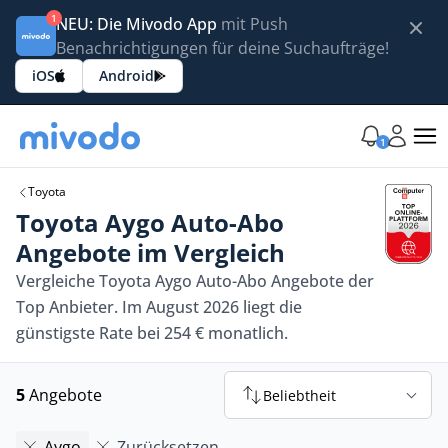
1
NEU: Die Mivodo App
mit Push
Benachrichtigungen für deine Suchaufträge!
iOS
Android
1
Toyota
Toyota Aygo Auto-Abo
Angebote im Vergleich
Vergleiche Toyota Aygo Auto-Abo Angebote der
Top Anbieter. Im August 2026 liegt die
günstigste Rate bei 254 € monatlich.
5
Angebote
Beliebtheit
Aygo
Zurücksetzen