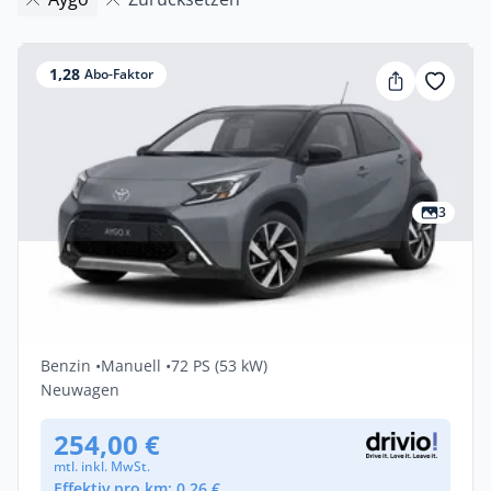
1,28
Abo-Faktor
3
Privat & Gewerbe
Deal
Toyota Aygo X Teamplayer,
Rückfahrkamera
Benzin •
Manuell •
72 PS (53 kW)
Neuwagen
254,00 €
mtl. inkl. MwSt.
Effektiv pro km: 0,26 €