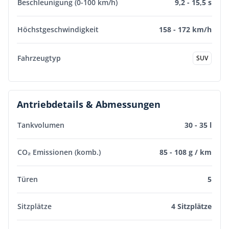
Beschleunigung (0-100 km/h)
9,2 - 15,5 s
Höchstgeschwindigkeit
158 - 172 km/h
Fahrzeugtyp
SUV
Antriebdetails & Abmessungen
Tankvolumen
30 - 35 l
CO₂ Emissionen (komb.)
85 - 108 g / km
Türen
5
Sitzplätze
4 Sitzplätze