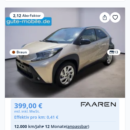
2,12
Abo-Faktor
Braun
13
Privat & Gewerbe
Toyota Aygo X Pulse
Benzin •
Manuell •
71 PS (52 kW)
Gebraucht
(5.000 km)
• EZ: 01/2023
399,00 €
mtl. inkl. MwSt.
Effektiv pro km: 0,41 €
12.000
km/Jahr
• 12
Monate
(anpassbar)