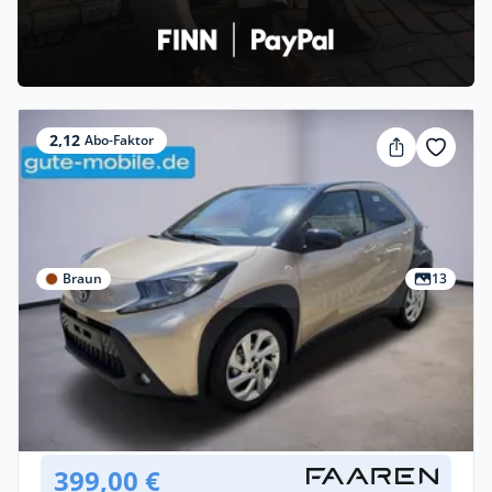
2,12
Abo-Faktor
Braun
13
Privat & Gewerbe
Toyota Aygo X Pulse
Benzin •
Manuell •
72 PS (53 kW)
Neuwagen
399,00 €