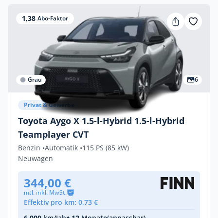
1,38
Abo-Faktor
Grau
6
Privat & Gewerbe
Toyota Aygo X 1.5-l-Hybrid 1.5-l-Hybrid
Teamplayer CVT
Benzin •
Automatik •
115 PS (85 kW)
Neuwagen
344,00 €
mtl. inkl. MwSt.
Effektiv pro km: 0,73 €
6.000
km/Jahr
• 12
Monate
(anpassbar)