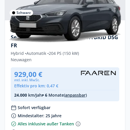
Schwarz
Privat & Gewerbe
Seat Leon Sportstourer 1,5 e-HYBRID DSG
FR
Hybrid •
Automatik •
204 PS (150 kW)
Neuwagen
929,00 €
mtl. inkl. MwSt.
Effektiv pro km: 0,47 €
24.000
km/Jahr
• 6
Monate
(anpassbar)
Sofort verfügbar
Mindestalter: 25 Jahre
Alles inklusive außer Tanken