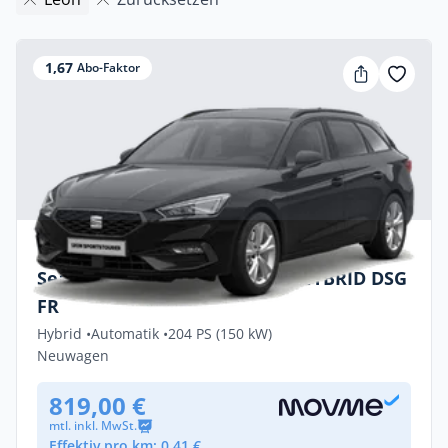
1,67
Abo-Faktor
Privat & Gewerbe
Seat Leon Sportstourer 1,5 e-HYBRID DSG
FR
Hybrid •
Automatik •
204 PS (150 kW)
Neuwagen
819,00 €
mtl. inkl. MwSt.
Effektiv pro km: 0,41 €