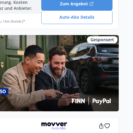
ferung. Kosten
Zum Angebot
nz und Anbieter.
Auto-Abo Details
₂ / km (komb.)*
Gesponsert