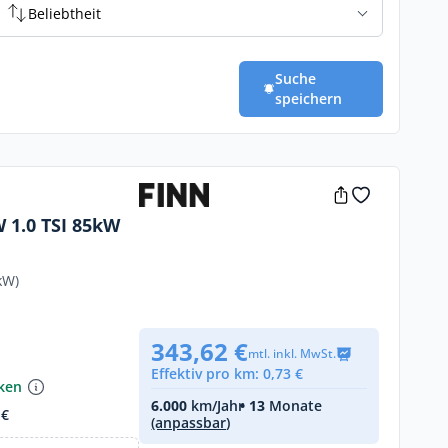
Beliebtheit
Suche
speichern
W 1.0 TSI 85kW
kW)
343,62 €
mtl. inkl. MwSt.
Effektiv pro km: 0,73 €
nken
6.000
km/Jahr
• 13
Monate
 €
(anpassbar)