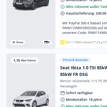
Alles inklusive außer Ta
Haustürlieferung: 249,00
Mit PayPal 300 € Rabatt (o
FINN11XMIVODO250) auf die
unserem Code: FINN11XM
Grau
8
5,5 l / 100km (komb.)*
125 g CO
D
Privat & Gewerbe
1,15
Abo-Faktor
Seat Ibiza 1.0 TSI 85kW DSG 1.0 T
85kW FR DSG
Benzin •
Automatik •
115 PS (8
Neuwagen
Sofort verfügbar
Mindestalter: 18 Jahre
Alles inklusive außer Ta