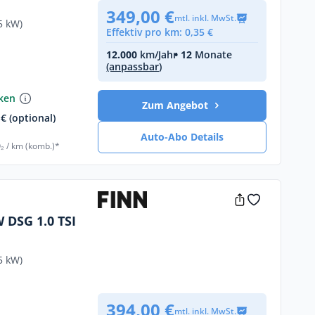
349,00 €
mtl. inkl. MwSt.
5 kW)
Effektiv pro km: 0,35 €
12.000
km/Jahr
• 12
Monate
(anpassbar)
nken
Zum Angebot
€ (optional)
Auto-Abo Details
₂ / km (komb.)*
SI
5 kW)
394,00 €
mtl. inkl. MwSt.