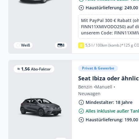
Haustürlieferung: 249,00
Mit PayPal 300 € Rabatt (o
FINN11XMIVODO250) auf die
unserem Code: FINN11XM
Weiß
8
5,5 l / 100km (komb.)*
125 g CO
D
Privat & Gewerbe
≈ 1,56
Abo-Faktor
Seat Ibiza oder ähnli
Benzin •
Manuell •
Neuwagen
Mindestalter: 18 Jahre
Alles inklusive außer Ta
Haustürlieferung: 199,00 