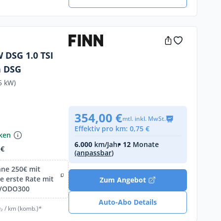
W DSG 1.0 TSI
n DSG
5 kW)
354,00 €
mtl. inkl. MwSt.
Effektiv pro km: 0,75 €
nken
6.000
km/Jahr
• 12
Monate
 €
(anpassbar)
hne 250€ mit
 erste Rate mit
Zum Angebot
IVODO300
Auto-Abo Details
₂ / km (komb.)*