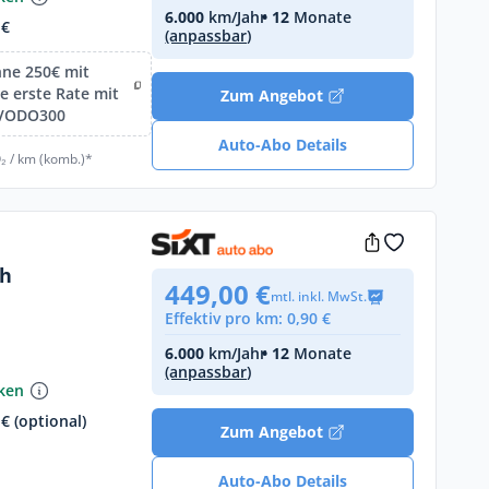
6.000
km/Jahr
• 12
Monate
 €
(anpassbar)
hne 250€ mit
 erste Rate mit
Zum Angebot
IVODO300
Auto-Abo Details
₂ / km (komb.)*
ch
449,00 €
mtl. inkl. MwSt.
Effektiv pro km: 0,90 €
6.000
km/Jahr
• 12
Monate
(anpassbar)
nken
€ (optional)
Zum Angebot
Auto-Abo Details