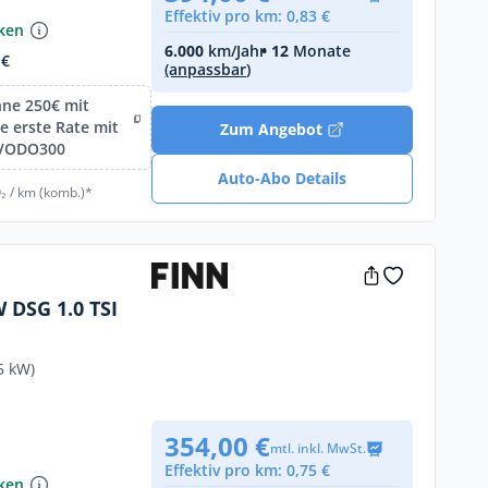
Effektiv pro km: 0,83 €
nken
6.000
km/Jahr
• 12
Monate
 €
(anpassbar)
hne 250€ mit
 erste Rate mit
Zum Angebot
IVODO300
Auto-Abo Details
₂ / km (komb.)*
SI
5 kW)
354,00 €
mtl. inkl. MwSt.
Effektiv pro km: 0,75 €
nken