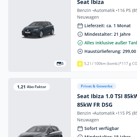
Seat Ibiza
Benzin •
Automatik •
116 PS (8
Neuwagen
Lieferzeit: ca. 1 Monat
Mindestalter: 21 Jahre
Alles inklusive außer Ta
Haustürlieferung: 299,00 
5
5,2 l / 100km (komb.)*
117 g CO
D
Privat & Gewerbe
1,21
Abo-Faktor
Seat Ibiza 1.0 TSI 85kW DSG 1.0 T
85kW FR DSG
Benzin •
Automatik •
115 PS (8
Neuwagen
Sofort verfügbar
Mindestalter: 18 Jahre