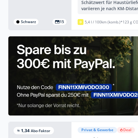
Schätzwert für Haustürlie
variieren je nach KM-Dista
Schwarz
15
5,4 l / 100km (komb.)*
123 g CO
D
Privat & Gewerbe
Deal
≈ 1,34
Abo-Faktor