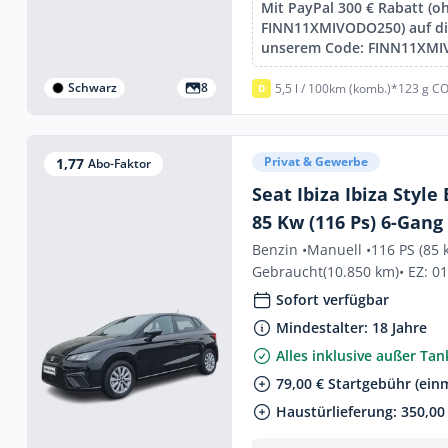
Mit PayPal 300 € Rabatt (o
FINN11XMIVODO250) auf die
unserem Code: FINN11XM
Schwarz
8
5,5 l / 100km (komb.)*
123 g CO
D
Privat & Gewerbe
1,77
Abo-Faktor
Seat Ibiza Ibiza Style 
85 Kw (116 Ps) 6-Gang
Benzin •
Manuell •
116 PS (85 
Gebraucht
(10.850 km)
• EZ: 0
Sofort verfügbar
Mindestalter: 18 Jahre
Alles inklusive außer Ta
79,00 € Startgebühr (einm
Haustürlieferung: 350,00 