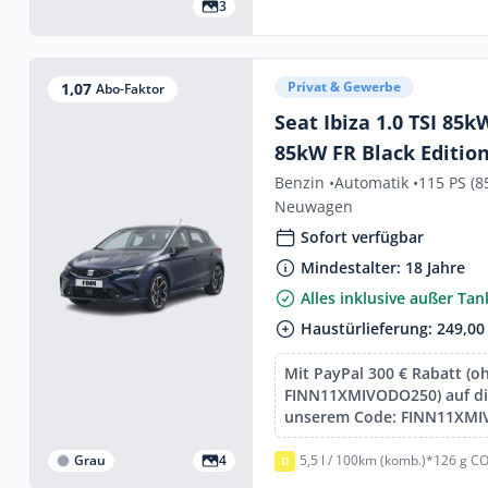
3
Privat & Gewerbe
1,07
Abo-Faktor
Seat Ibiza 1.0 TSI 85k
85kW FR Black Editio
Benzin •
Automatik •
115 PS (8
Neuwagen
Sofort verfügbar
Mindestalter: 18 Jahre
Alles inklusive außer Ta
Haustürlieferung: 249,00
Mit PayPal 300 € Rabatt (o
FINN11XMIVODO250) auf die
unserem Code: FINN11XM
Grau
4
5,5 l / 100km (komb.)*
126 g CO
D