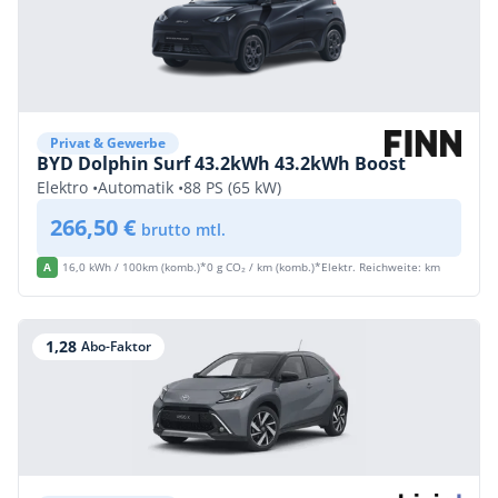
Privat & Gewerbe
BYD Dolphin Surf 43.2kWh 43.2kWh Boost
Elektro •
Automatik •
88 PS (65 kW)
266,50 €
brutto mtl.
A
16,0 kWh / 100km (komb.)*
0 g CO₂ / km (komb.)*
Elektr. Reichweite: km
1,28
Abo-Faktor