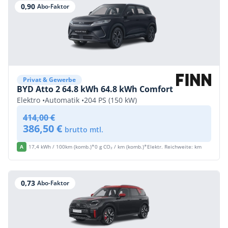
0,90
Abo-Faktor
Privat & Gewerbe
BYD Atto 2 64.8 kWh 64.8 kWh Comfort
Elektro •
Automatik •
204 PS (150 kW)
414,00 €
386,50 €
brutto mtl.
A
17,4 kWh / 100km (komb.)*
0 g CO₂ / km (komb.)*
Elektr. Reichweite: km
0,73
Abo-Faktor