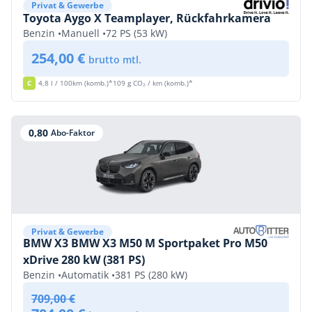
Privat & Gewerbe
Toyota Aygo X Teamplayer, Rückfahrkamera
Benzin •
Manuell •
72 PS (53 kW)
254,00 €
brutto mtl.
C
4,8 l / 100km (komb.)*
109 g CO₂ / km (komb.)*
0,80
Abo-Faktor
Privat & Gewerbe
BMW X3 BMW X3 M50 M Sportpaket Pro M50
xDrive 280 kW (381 PS)
Benzin •
Automatik •
381 PS (280 kW)
709,00 €