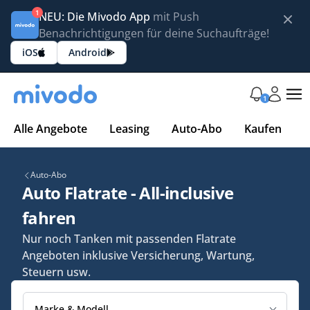
1
NEU: Die Mivodo App
mit Push
Benachrichtigungen für deine Suchaufträge!
iOS
Android
1
Alle Angebote
Leasing
Auto-Abo
Kaufen
Auto-Abo
Auto Flatrate - All-inclusive
fahren
Nur noch Tanken mit passenden Flatrate
Angeboten inklusive Versicherung, Wartung,
Steuern usw.
Marke & Modell