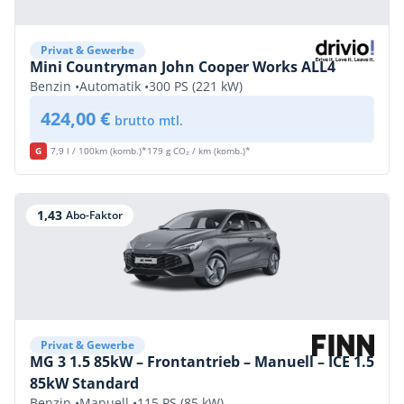
Privat & Gewerbe
Mini Countryman John Cooper Works ALL4
Benzin •
Automatik •
300 PS (221 kW)
424,00 €
brutto mtl.
G
7,9 l / 100km (komb.)*
179 g CO₂ / km (komb.)*
1,43
Abo-Faktor
Privat & Gewerbe
MG 3 1.5 85kW – Frontantrieb – Manuell – ICE 1.5
85kW Standard
Benzin •
Manuell •
115 PS (85 kW)