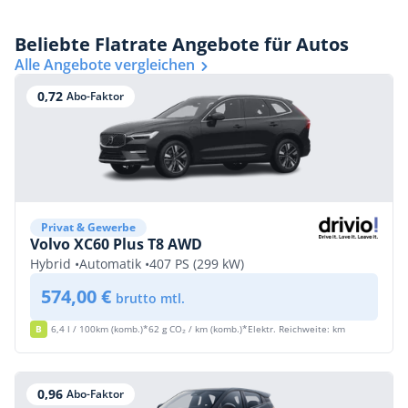
Beliebte Flatrate Angebote für Autos
Alle Angebote vergleichen
0,72
Abo-Faktor
Privat & Gewerbe
Volvo XC60 Plus T8 AWD
Hybrid •
Automatik •
407 PS (299 kW)
574,00 €
brutto mtl.
B
6,4 l / 100km (komb.)*
62 g CO₂ / km (komb.)*
Elektr. Reichweite: km
0,96
Abo-Faktor