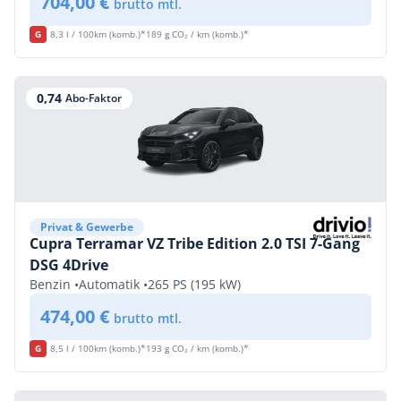
704,00 €
brutto mtl.
G
8,3 l / 100km (komb.)*
189 g CO₂ / km (komb.)*
0,74
Abo-Faktor
Privat & Gewerbe
Cupra Terramar VZ Tribe Edition 2.0 TSI 7-Gang
DSG 4Drive
Benzin •
Automatik •
265 PS (195 kW)
474,00 €
brutto mtl.
G
8,5 l / 100km (komb.)*
193 g CO₂ / km (komb.)*