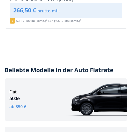
266,50 €
brutto mtl.
E
6,1 l / 100km (komb.)*
137 g CO₂ / km (komb.)*
Beliebte Modelle in der Auto Flatrate
Fiat
500e
ab 350 €