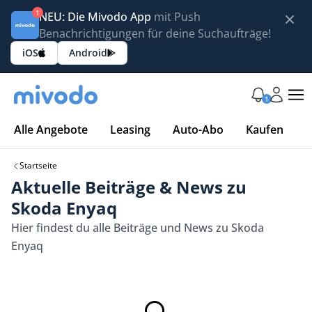
1
NEU: Die Mivodo App
mit Push
Benachrichtigungen für deine Suchaufträge!
iOS
Android
1
Alle Angebote
Leasing
Auto-Abo
Kaufen
Startseite
Aktuelle Beiträge & News zu
Skoda Enyaq
Hier findest du alle Beiträge und News zu Skoda
Enyaq