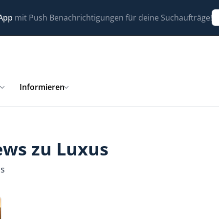
 App
mit Push Benachrichtigungen für deine Suchaufträge!
n
Informieren
ews zu Luxus
us