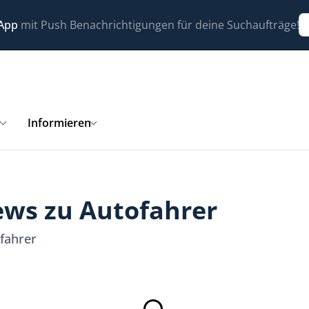
 App
mit Push Benachrichtigungen für deine Suchaufträge!
n
Informieren
ews zu Autofahrer
ofahrer