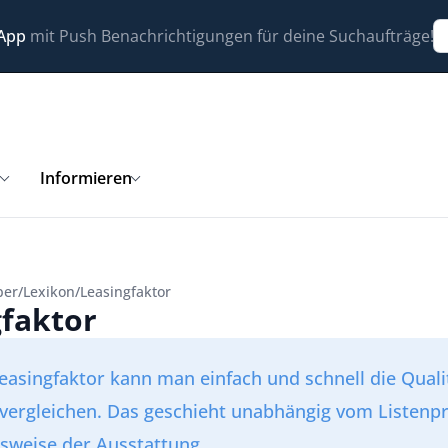
 App
mit Push Benachrichtigungen für deine Suchaufträge!
n
Informieren
ber
/
Lexikon
/
Leasingfaktor
gfaktor
easingfaktor kann man einfach und schnell die Quali
vergleichen. Das geschieht unabhängig vom Listenpr
sweise der Ausstattung.