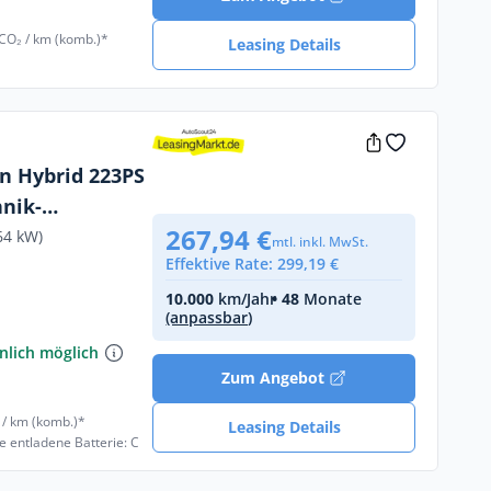
 CO₂ / km (komb.)*
Leasing Details
In Hybrid 223PS
hnik-
267,94 €
uss abgegeben
64 kW)
mtl. inkl. MwSt.
Effektive Rate: 299,19 €
10.000
km/Jahr
• 48
Monate
(anpassbar)
€
nlich möglich
Zum Angebot
 / km (komb.)*
Leasing Details
e entladene Batterie: C