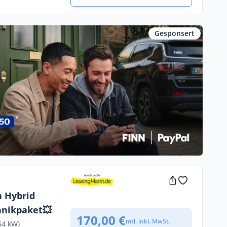
Gesponsert
n Hybrid
hnikpaket💥
170,00 €
mtl. inkl. MwSt.
64 kW)