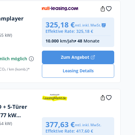
eamplayer
325,18 €
mtl. inkl. MwSt.
Effektive Rate: 325,18 €
65 kW)
10.000
km/Jahr
• 48
Monate
Zum Angebot
nlich möglich
 CO₂ / km (komb.)*
Leasing Details
 + 5-Türer
 77 kW
377,63 €
dsystem JBL
54 kW)
mtl. inkl. MwSt.
Effektive Rate: 417,60 €