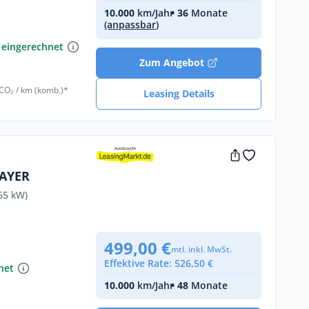
10.000
km/Jahr
• 36
Monate
(anpassbar)
€
 eingerechnet
Zum Angebot
 CO₂ / km (komb.)*
Leasing Details
LAYER
65 kW)
499,00 €
€
mtl. inkl. MwSt.
Effektive Rate: 526,50 €
net
10.000
km/Jahr
• 48
Monate