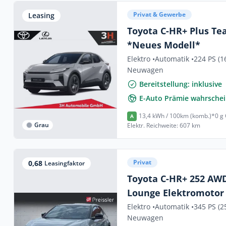
Privat & Gewerbe
Leasing
Toyota C-HR+ Plus T
*Neues Modell*
Elektro •
Automatik •
224 PS (1
Neuwagen
Bereitstellung: inklusive
E-Auto Prämie wahrschei
13,4 kWh / 100km (komb.)*
0 g
A
Grau
Elektr. Reichweite: 607 km
Privat
0,68
Leasingfaktor
Toyota C-HR+ 252 AWD
Lounge Elektromotor
Panorama Navi Soun
Elektro •
Automatik •
345 PS (2
Neuwagen