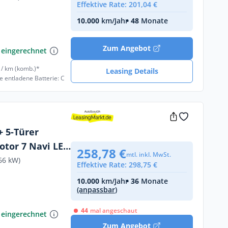
Effektive Rate: 201,04 €
10.000
km/Jahr
• 48
Monate
€
Zum Angebot
 eingerechnet
 / km (komb.)*
Leasing Details
e entladene Batterie: C
+ 5-Türer
otor 7 Navi LED
258,78 €
mtl. inkl. MwSt.
pple CarPlay
66 kW)
Effektive Rate: 298,75 €
10.000
km/Jahr
• 36
Monate
(anpassbar)
€
44
mal angeschaut
 eingerechnet
Zum Angebot