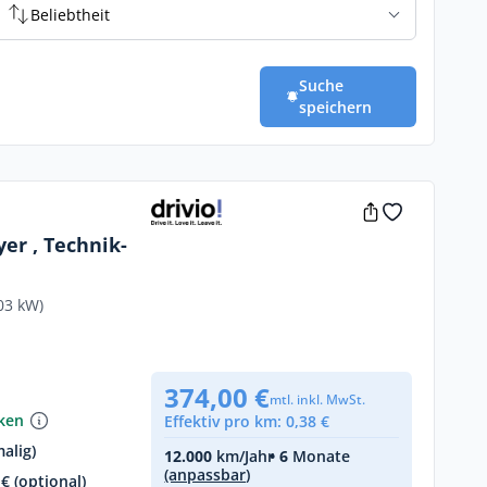
Beliebtheit
Suche
speichern
er , Technik-
03 kW)
374,00 €
mtl. inkl. MwSt.
nken
Effektiv pro km: 0,38 €
alig)
12.000
km/Jahr
• 6
Monate
(anpassbar)
€ (optional)