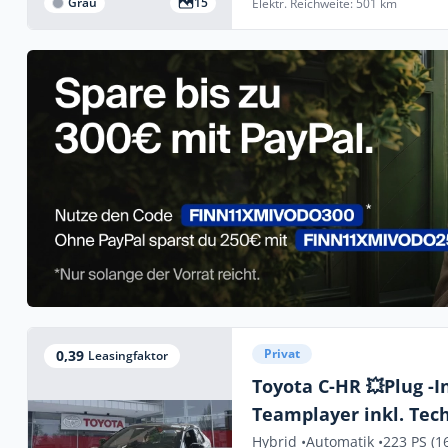
Grau
15
Elektr. Reichweite: 501 km
Privat
0,39
Leasingfaktor
Toyota C-HR 💥Plug -I
Teamplayer inkl. Tec
Hybrid •
Automatik •
223 PS (1