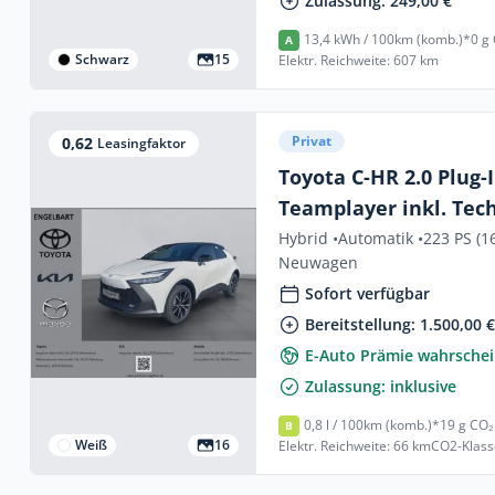
Zulassung: 249,00 €
13,4 kWh / 100km (komb.)*
0 g
A
Schwarz
15
Elektr. Reichweite: 607 km
Privat
0,62
Leasingfaktor
Toyota C-HR 2.0 Plug-
Teamplayer inkl. Tec
Paket*Altfahrzeug m
Hybrid •
Automatik •
223 PS (1
Neuwagen
werden*
Sofort verfügbar
Bereitstellung: 1.500,00 
E-Auto Prämie wahrschei
Zulassung: inklusive
0,8 l / 100km (komb.)*
19 g CO₂
B
Weiß
16
Elektr. Reichweite: 66 km
CO2-Klass