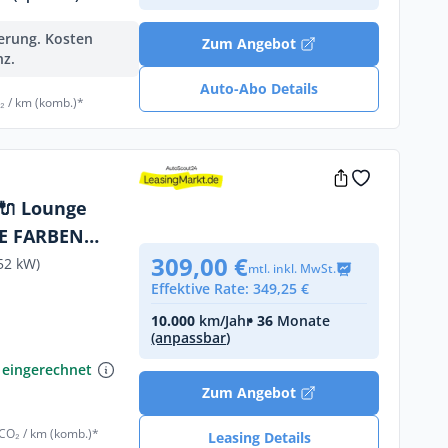
ferung. Kosten
Zum Angebot
nz.
Auto-Abo Details
₂ / km (komb.)*
🔌 Lounge
NE FARBEN
309,00 €
52 kW)
mtl. inkl. MwSt.
Effektive Rate: 349,25 €
10.000
km/Jahr
• 36
Monate
(anpassbar)
€
 eingerechnet
Zum Angebot
 CO₂ / km (komb.)*
Leasing Details