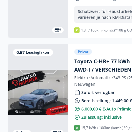
Schätzwert für Haustürlie
variieren je nach KM-Dista
5
4,8 l / 100km (komb.)*
108 g CO
C
Privat
0,57
Leasingfaktor
Toyota C-HR+ 77 kWh 
AWD-I / VERSCHIEDE
VERFÜGBAR
Elektro •
Automatik •
343 PS (2
Neuwagen
Sofort verfügbar
Bereitstellung: 1.449,00 
6.000,00 € E-Auto Prämie
Zulassung: inklusive
15,7 kWh / 100km (komb.)*
0 g
A