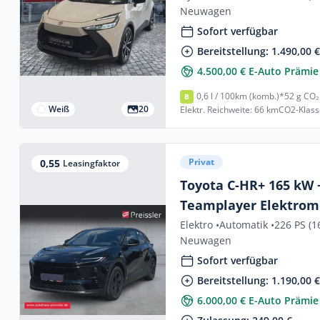
Neuwagen
Sofort verfügbar
Bereitstellung: 1.490,00 
4.500,00 € E-Auto Prämie
0,6 l / 100km (komb.)*
52 g CO₂
B
Weiß
20
Elektr. Reichweite: 66 km
CO2-Klass
Privat
0,55
Leasingfaktor
Toyota C-HR+ 165 kW 
Teamplayer Elektrom
ACC El. Heckklappe A
Elektro •
Automatik •
226 PS (1
Neuwagen
Sofort verfügbar
Bereitstellung: 1.190,00 
6.000,00 € E-Auto Prämie