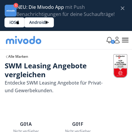
1
NEU: Die Mivodo App
mit Push
Benachrichtigungen für deine Suchaufträge!
iOS
Android
1
Alle Marken
SWM Leasing Angebote
vergleichen
Entdecke SWM Leasing Angebote für Privat-
und Gewerbekunden.
G01A
G01F
Nicht verfügbar
Nicht verfügbar