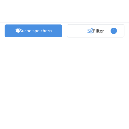
Filter
Suche speichern
1
Die besten Deals & Tipps in deinem
Postfach!
Abonniere unseren Newsletter und profitiere