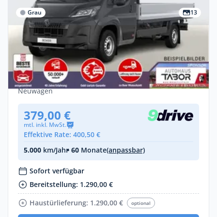
Grau
13
Gewerbe
Peugeot Boxer Pritsche 435 AT L4 AHK
CarPlay VisibP ERad
Diesel •
Automatik •
179 PS (132 kW)
Neuwagen
379,00 €
mtl. inkl. MwSt.
Effektive Rate: 400,50 €
5.000
km/Jahr
• 60
Monate
(anpassbar)
Sofort verfügbar
Bereitstellung: 1.290,00 €
Haustürlieferung: 1.290,00 €
optional