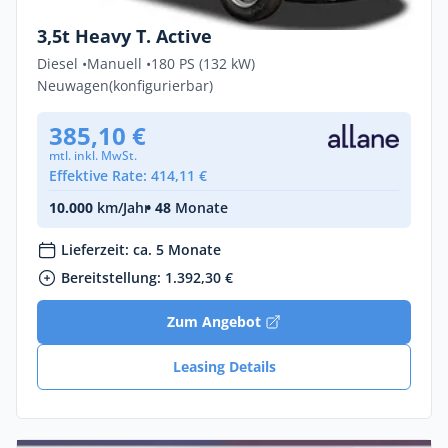
Peugeot Boxer ACTIVE 2.2 D 132kW L3H2
3,5t Heavy T. Active
Diesel •
Manuell •
180 PS (132 kW)
Neuwagen
(konfigurierbar)
385,10 €
mtl. inkl. MwSt.
Effektive Rate: 414,11 €
10.000
km/Jahr
• 48
Monate
Lieferzeit: ca. 5 Monate
Bereitstellung: 1.392,30 €
Zum Angebot
Leasing Details