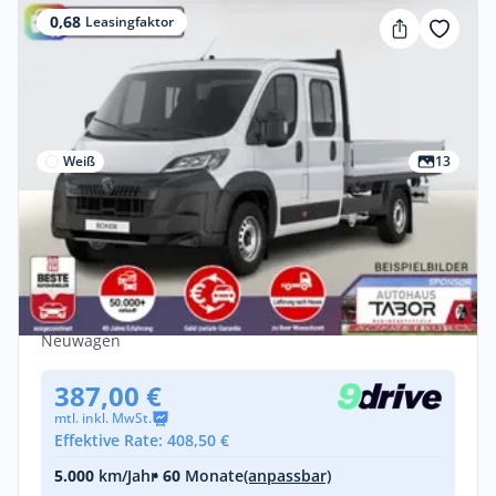
0,68
Leasingfaktor
Weiß
13
Gewerbe
Peugeot Boxer Pritsche DoKa 435 AT L4
AHK CarP Kam Visib
Diesel •
Automatik •
179 PS (132 kW)
Neuwagen
387,00 €
mtl. inkl. MwSt.
Effektive Rate: 408,50 €
5.000
km/Jahr
• 60
Monate
(anpassbar)