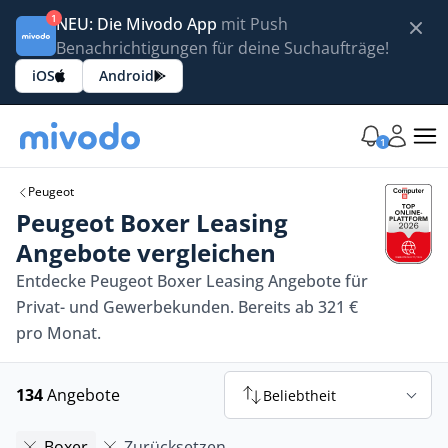
1
NEU: Die Mivodo App
mit Push
Benachrichtigungen für deine Suchaufträge!
iOS
Android
1
Peugeot
Peugeot Boxer Leasing
Angebote vergleichen
Entdecke Peugeot Boxer Leasing Angebote für
Privat- und Gewerbekunden. Bereits ab 321 €
pro Monat.
134
Angebote
Beliebtheit
Boxer
Zurücksetzen