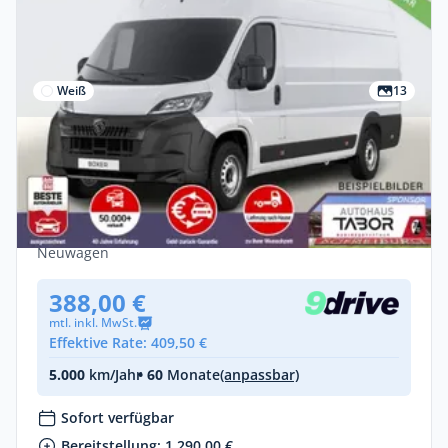
Weiß
13
Gewerbe
Peugeot Boxer 435 AT L4H3 AHK CarP
CargoP VisibP Kam PDC
Diesel •
Automatik •
179 PS (132 kW)
Neuwagen
388,00 €
mtl. inkl. MwSt.
Effektive Rate: 409,50 €
5.000
km/Jahr
• 60
Monate
(anpassbar)
Sofort verfügbar
Bereitstellung: 1.290,00 €