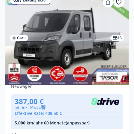
0,67
Leasingfaktor
Grau
13
Privat
Peugeot Boxer Pritsche DoKa 435 AT L4
AHK CarP Kam Visib
Diesel •
Automatik •
179 PS (132 kW)
Neuwagen
387,00 €
mtl. inkl. MwSt.
Effektive Rate: 408,50 €
5.000
km/Jahr
• 60
Monate
(anpassbar)