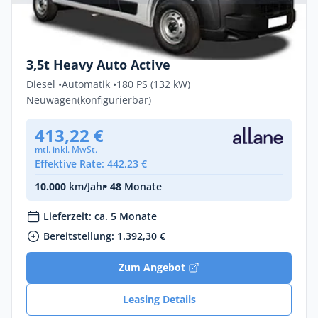
Privat & Gewerbe
Peugeot Boxer ACTIVE 2.2 D 132kW L4H2
3,5t Heavy Auto Active
Diesel •
Automatik •
180 PS (132 kW)
Neuwagen
(konfigurierbar)
413,22 €
mtl. inkl. MwSt.
Effektive Rate: 442,23 €
10.000
km/Jahr
• 48
Monate
Lieferzeit: ca. 5 Monate
Bereitstellung: 1.392,30 €
Zum Angebot
Leasing Details