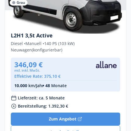
Grau
Privat & Gewerbe
Peugeot Boxer ACTIVE 2.2 Diesel 103kW
L2H1 3,5t Active
Diesel •
Manuell •
140 PS (103 kW)
Neuwagen
(konfigurierbar)
346,09 €
mtl. inkl. MwSt.
Effektive Rate: 375,10 €
10.000
km/Jahr
• 48
Monate
Lieferzeit: ca. 5 Monate
Bereitstellung: 1.392,30 €
Zum Angebot