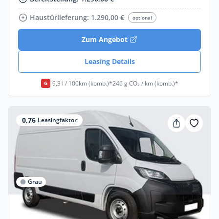
Haustürlieferung: 1.290,00 €
optional
Zum Angebot
Leasing Details
9,3 l / 100km (komb.)*
246 g CO₂ / km (komb.)*
G
0,76
Leasingfaktor
Grau
Gewerbe & Privat