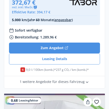
372,67 €
mtl. inkl. MwSt.
Effektive Rate: 394,17 €
5.000
km/Jahr
• 60
Monate
(anpassbar)
Sofort verfügbar
Bereitstellung: 1.289,96 €
Zum Angebot
Leasing Details
9,0 l / 100km (komb.)*
237 g CO₂ / km (komb.)*
G
1 weitere Angebote für dieses Fahrzeug
0,68
Leasingfaktor