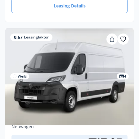
Leasing Details
0,67
Leasingfaktor
Weiß
4
Privat & Gewerbe
Peugeot Boxer 435 AT L4H2 Kam CarPlay
VisibP E-Rad PDC Gewerbeleasing
Diesel •
Automatik •
179 PS (131 kW)
Neuwagen