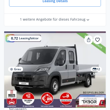
Leasing Details
1 weitere Angebote für dieses Fahrzeug
0,72
Leasingfaktor
Grau
12
Gewerbe & Privat
Peugeot Boxer Pritsche DoKa 435 AT L4
AHK CarP Kam Visib
Diesel •
Automatik •
179 PS (132 kW)
Neuwagen