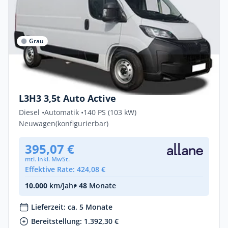
Grau
Privat & Gewerbe
Peugeot Boxer ACTIVE 2.2 Diesel 103kW
L3H3 3,5t Auto Active
Diesel •
Automatik •
140 PS (103 kW)
Neuwagen
(konfigurierbar)
395,07 €
mtl. inkl. MwSt.
Effektive Rate: 424,08 €
10.000
km/Jahr
• 48
Monate
Lieferzeit: ca. 5 Monate
Bereitstellung: 1.392,30 €