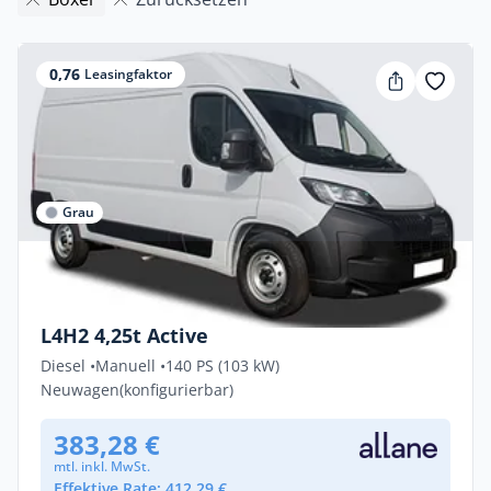
0,76
Leasingfaktor
Grau
Privat & Gewerbe
Peugeot Boxer ACTIVE 2.2 Diesel 103kW
L4H2 4,25t Active
Diesel •
Manuell •
140 PS (103 kW)
Neuwagen
(konfigurierbar)
383,28 €
mtl. inkl. MwSt.
Effektive Rate: 412,29 €