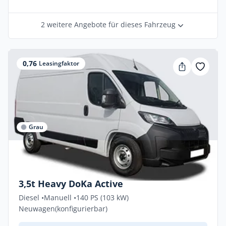
2 weitere Angebote für dieses Fahrzeug
0,76
Leasingfaktor
Grau
Gewerbe & Privat
Peugeot Boxer ACTIVE 2.2 D 103kW L3H2
3,5t Heavy DoKa Active
Diesel •
Manuell •
140 PS (103 kW)
Neuwagen
(konfigurierbar)