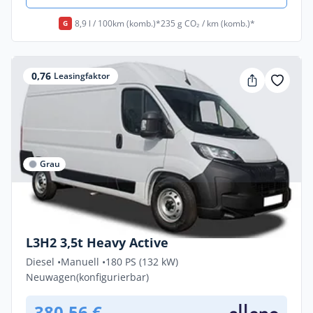
8,9 l / 100km (komb.)*
235 g CO₂ / km (komb.)*
G
0,76
Leasingfaktor
Grau
Gewerbe & Privat
Peugeot Boxer ACTIVE 2.2 Diesel 132kW
L3H2 3,5t Heavy Active
Diesel •
Manuell •
180 PS (132 kW)
Neuwagen
(konfigurierbar)
380,56 €