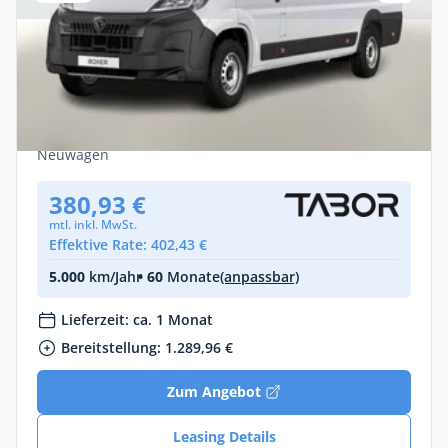
Privat & Gewerbe
Peugeot Boxer 435 AT L4H2 AHK CarP
CargoP VisibP Kam PDC Gewerbeleasing
Diesel •
Automatik •
179 PS (131 kW)
Neuwagen
380,93 €
mtl. inkl. MwSt.
Effektive Rate: 402,43 €
5.000
km/Jahr
• 60
Monate
(anpassbar)
Lieferzeit: ca. 1 Monat
Bereitstellung: 1.289,96 €
Zum Angebot
Leasing Details