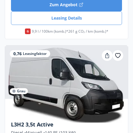
Zum Angebot
Leasing Details
9,9 l / 100km (komb.)*
261 g CO₂ / km (komb.)*
G
0,76
Leasingfaktor
Grau
Privat & Gewerbe
Peugeot Boxer ACTIVE 2.2 Diesel 103kW
L3H2 3,5t Active
Diesel •
Manuell •
140 PS (103 kW)