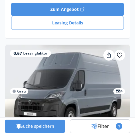
Zum Angebot
Leasing Details
0,67
Leasingfaktor
Grau
4
Privat & Gewerbe
Peugeot Boxer 435 AT L3H3 Nav AHK CarP
Kam VisibP PDC BT Gewerbeleasing
Filter
Suche speichern
1
Diesel •
Automatik •
179 PS (131 kW)