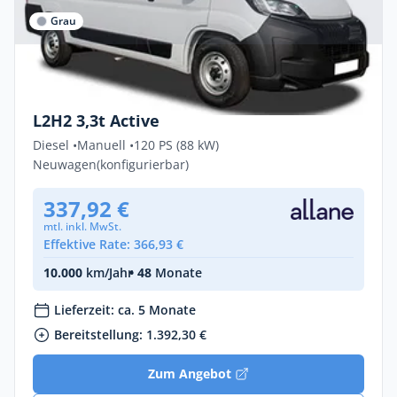
Grau
Gewerbe & Privat
Peugeot Boxer ACTIVE 2.2 Diesel 88kW
L2H2 3,3t Active
Diesel •
Manuell •
120 PS (88 kW)
Neuwagen
(konfigurierbar)
337,92 €
mtl. inkl. MwSt.
Effektive Rate: 366,93 €
10.000
km/Jahr
• 48
Monate
Lieferzeit: ca. 5 Monate
Bereitstellung: 1.392,30 €
Zum Angebot