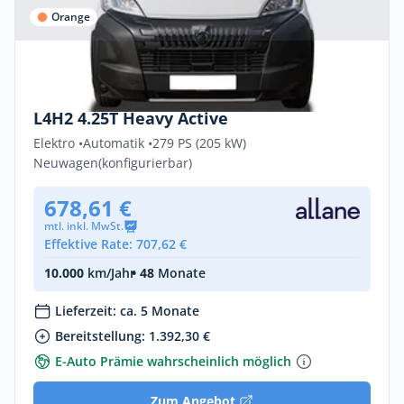
Orange
Gewerbe & Privat
Peugeot e-Boxer ACTIVE Elektro 205kW
L4H2 4.25T Heavy Active
Elektro •
Automatik •
279 PS (205 kW)
Neuwagen
(konfigurierbar)
678,61 €
mtl. inkl. MwSt.
Effektive Rate: 707,62 €
10.000
km/Jahr
• 48
Monate
Lieferzeit: ca. 5 Monate
Bereitstellung: 1.392,30 €
E-Auto Prämie wahrscheinlich möglich
Zum Angebot