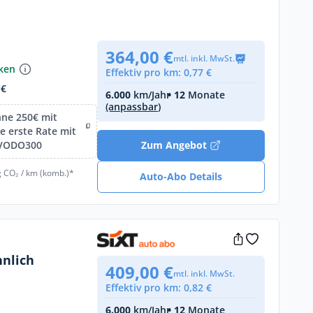
364,00 €
mtl. inkl. MwSt.
nken
Effektiv pro km: 0,77 €
 €
6.000
km/Jahr
• 12
Monate
(anpassbar)
hne 250€ mit
 erste Rate mit
IVODO300
Zum Angebot
g CO₂ / km (komb.)*
Auto-Abo Details
hnlich
409,00 €
mtl. inkl. MwSt.
Effektiv pro km: 0,82 €
6.000
km/Jahr
• 12
Monate