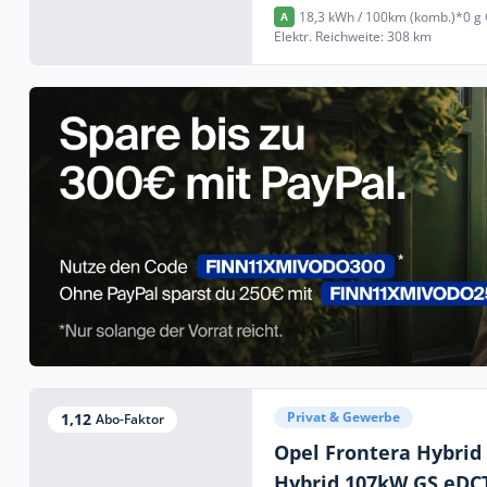
18,3 kWh / 100km (komb.)*
0 g
A
Elektr. Reichweite: 308 km
Privat & Gewerbe
1,12
Abo-Faktor
Opel Frontera Hybri
Hybrid 107kW GS eDC