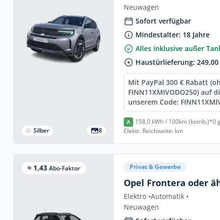
Neuwagen
Sofort verfügbar
Mindestalter: 18 Jahre
Alles inklusive außer Ta
Haustürlieferung: 249,00
Mit PayPal 300 € Rabatt (o
FINN11XMIVODO250) auf die
unserem Code: FINN11XM
158,0 kWh / 100km (komb.)*
0 
A
Silber
8
Elektr. Reichweite: km
Privat & Gewerbe
≈ 1,43
Abo-Faktor
Opel Frontera oder ä
Elektro •
Automatik •
Neuwagen