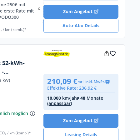
hne 250€ mit
 erste Rate mit
Zum Angebot
IVODO300
Auto-Abo Details
₂ / km (komb.)*
c 52-kWh-
 -
210,09 €
3 kW)
mtl. inkl. MwSt.
Effektive Rate: 236,92 €
10.000
km/Jahr
• 48
Monate
(anpassbar)
€
nlich möglich
Zum Angebot
 CO₂ / km (komb.)*
Leasing Details