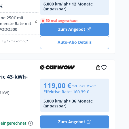
6.000
km/Jahr
• 12
Monate
 €
(anpassbar)
hne 250€ mit
50
mal angeschaut
 erste Rate mit
IVODO300
Zum Angebot
 CO₂ / km (komb.)*
Auto-Abo Details
ric 43-kWh-
119,00 €
n
mtl. inkl. MwSt.
Effektive Rate: 160,39 €
3 kW)
5.000
km/Jahr
• 36
Monate
(anpassbar)
€
Zum Angebot
 eingerechnet