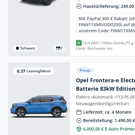
Haustürlieferung: 249,00
Mit PayPal 300 € Rabatt (o
FINN11XMIVODO250) auf die
unserem Code: FINN11XM
16,4 kWh / 100km (komb.)*
0 g
A
Schwarz
7
Elektr. Reichweite: km
Privat
0,37
Leasingfaktor
Opel Frontera-e Elect
Batterie 83kW Editio
Elektro •
Automatik •
113 PS (8
Neuwagen
(konfigurierbar)
Lieferzeit: ca. 4 Monate
Bereitstellung: 1.490,00 
6.000,00 € E-Auto Prämie