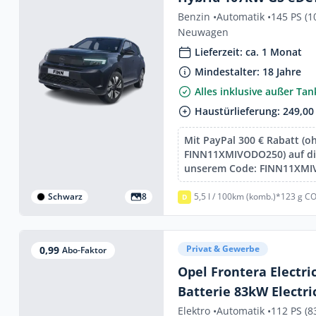
Benzin •
Automatik •
145 PS (1
Neuwagen
Lieferzeit: ca. 1 Monat
Mindestalter: 18 Jahre
Alles inklusive außer Ta
Haustürlieferung: 249,00
Mit PayPal 300 € Rabatt (o
FINN11XMIVODO250) auf die
unserem Code: FINN11XM
Schwarz
8
5,5 l / 100km (komb.)*
123 g CO
D
Privat & Gewerbe
0,99
Abo-Faktor
Opel Frontera Electri
Batterie 83kW Electri
Batterie 83kW GS
Elektro •
Automatik •
112 PS (8