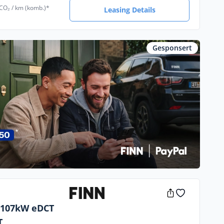
 CO₂ / km (komb.)*
Leasing Details
Gesponsert
d 107kW eDCT
T