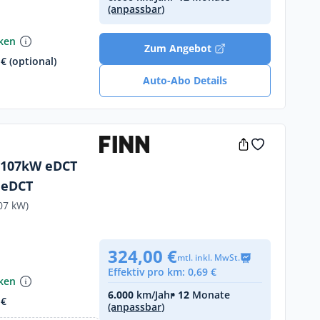
(anpassbar)
nken
Zum Angebot
€ (optional)
Auto-Abo Details
d 107kW eDCT
 eDCT
07 kW)
324,00 €
mtl. inkl. MwSt.
Effektiv pro km: 0,69 €
nken
6.000
km/Jahr
• 12
Monate
 €
(anpassbar)