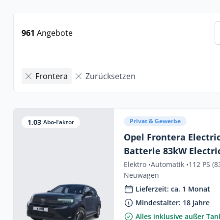
961
Angebote
Frontera
Zurücksetzen
Privat & Gewerbe
1,03
Abo-Faktor
Opel Frontera Electri
Batterie 83kW Electri
Batterie 83kW Editio
Elektro •
Automatik •
112 PS (8
Neuwagen
Lieferzeit: ca. 1 Monat
Mindestalter: 18 Jahre
Alles inklusive außer Ta