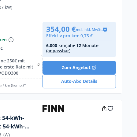
07 kW)
354,00 €
mtl. inkl. MwSt.
Effektiv pro km: 0,75 €
nken
6.000
km/Jahr
• 12
Monate
 €
(anpassbar)
hne 250€ mit
 erste Rate mit
Zum Angebot
IVODO300
Auto-Abo Details
₂ / km (komb.)*
c 54-kWh-
c 54-kWh-
3 kW)