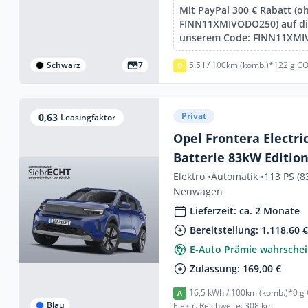
Mit PayPal 300 € Rabatt (o
FINN11XMIVODO250) auf die
unserem Code: FINN11XM
Schwarz
7
5,5 l / 100km (komb.)*
122 g CO
D
Privat
0,63
Leasingfaktor
Opel Frontera Electri
Batterie 83kW Edition
Vorlauffahrzeug!
Elektro •
Automatik •
113 PS (8
Neuwagen
Lieferzeit: ca. 2 Monate
Bereitstellung: 1.118,60 
E-Auto Prämie wahrschei
Zulassung: 169,00 €
16,5 kWh / 100km (komb.)*
0 g
A
Blau
Elektr. Reichweite: 308 km