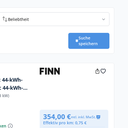
Beliebtheit
Suche
speichern
c 44-kWh-
c 44-kWh-
n
3 kW)
354,00 €
mtl. inkl. MwSt.
Effektiv pro km: 0,75 €
nken