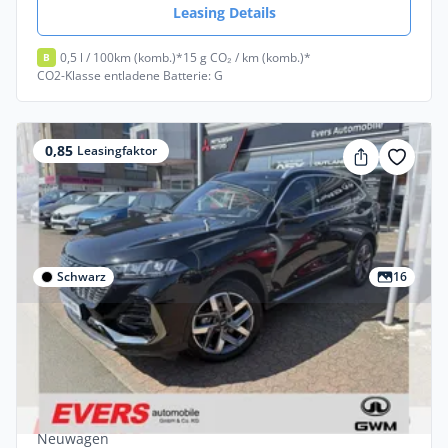
Leasing Details
0,5 l / 100km (komb.)*
15 g CO₂ / km (komb.)*
B
CO2-Klasse entladene Batterie: G
0,85
Leasingfaktor
Schwarz
16
Gewerbe
GWM WEY 03 Luxury *LED *Alcantara
*HUD *2 Tonnen Anhängelast
Hybrid •
Automatik •
204 PS (150 kW)
Neuwagen