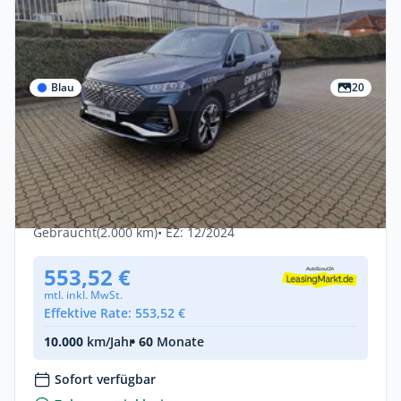
Blau
20
Gewerbe & Privat
GWM WEY 03 *LUXURY*Bis zu 130 km
rein elektrische Reichweite "Sofort
verfügbar"
Hybrid •
Automatik •
204 PS (150 kW)
Gebraucht
(2.000 km)
• EZ: 12/2024
553,52 €
mtl. inkl. MwSt.
Effektive Rate: 553,52 €
10.000
km/Jahr
• 60
Monate
Sofort verfügbar