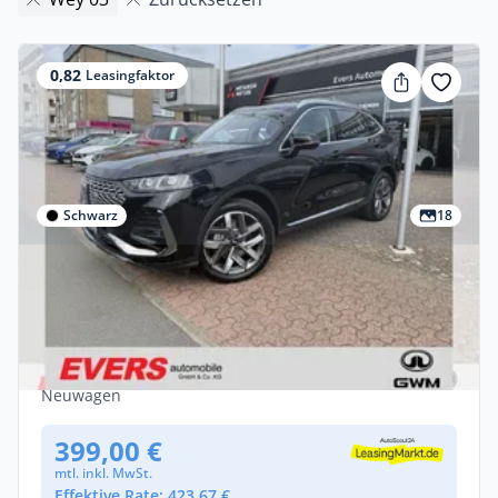
0,82
Leasingfaktor
Schwarz
18
Privat & Gewerbe
GWM WEY 03 Premium *LED *Navi *SHZ
*2 Tonnen Anhängelast
Hybrid •
Automatik •
204 PS (150 kW)
Neuwagen
399,00 €
mtl. inkl. MwSt.
Effektive Rate: 423,67 €