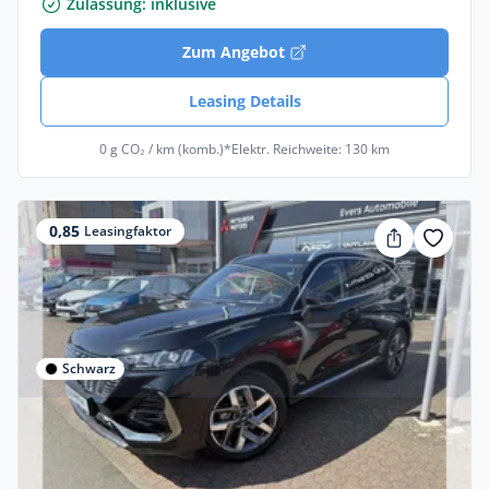
Zulassung: inklusive
Zum Angebot
Leasing Details
0 g CO₂ / km (komb.)*
Elektr. Reichweite: 130 km
0,85
Leasingfaktor
Schwarz
Gewerbe
GWM WEY 03 Luxury *LED *Alcantara