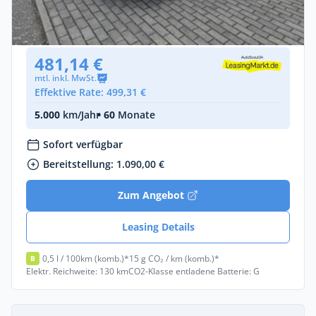
Hybrid •
Automatik •
367 PS (270 kW)
Neuwagen
481,14 €
mtl. inkl. MwSt.
Effektive Rate: 499,31 €
5.000
km/Jahr
• 60
Monate
Sofort verfügbar
Bereitstellung: 1.090,00 €
Zum Angebot
Leasing Details
0,5 l / 100km (komb.)*
15 g CO₂ / km (komb.)*
B
Elektr. Reichweite: 130 km
CO2-Klasse entladene Batterie: G