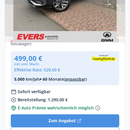
Gewerbe & Privat
GWM WEY 03 Luxury *LED *Alcantara
*HUD *2 Tonnen Anhängelast *Massage
Hybrid •
Automatik •
204 PS (150 kW)
Neuwagen
499,00 €
mtl. inkl. MwSt.
Effektive Rate: 520,50 €
5.000
km/Jahr
• 60
Monate
(anpassbar)
Sofort verfügbar
Bereitstellung: 1.290,00 €
E-Auto Prämie wahrscheinlich möglich
Zum Angebot