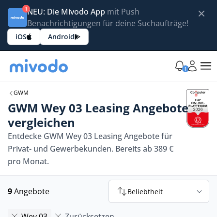
1
NEU: Die Mivodo App
mit Push
Benachrichtigungen für deine Suchaufträge!
iOS
Android
1
GWM
GWM Wey 03 Leasing Angebote
vergleichen
Entdecke GWM Wey 03 Leasing Angebote für
Privat- und Gewerbekunden. Bereits ab 389 €
pro Monat.
9
Angebote
Beliebtheit
Wey 03
Zurücksetzen