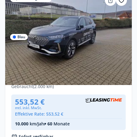
Blau
Gewerbe & Privat
GWM WEY 03 *LUXURY*Bis zu 130 km
rein elektrische Reichweite "Sofort
verfügbar"
Benzin •
Automatik •
204 PS (150 kW)
Gebraucht
(2.000 km)
553,52 €
mtl. inkl. MwSt.
Effektive Rate: 553,52 €
10.000
km/Jahr
• 60
Monate
Sofort verfügbar