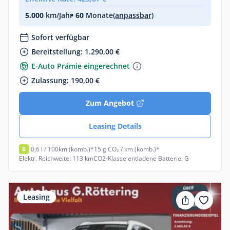
5.000
km/Jahr
• 60
Monate
(anpassbar)
Sofort verfügbar
Bereitstellung: 1.290,00 €
E-Auto Prämie eingerechnet
Zulassung: 190,00 €
Zum Angebot
Leasing Details
0,6 l / 100km (komb.)*
15 g CO₂ / km (komb.)*
B
Elektr. Reichweite: 113 km
CO2-Klasse entladene Batterie: G
Leasing