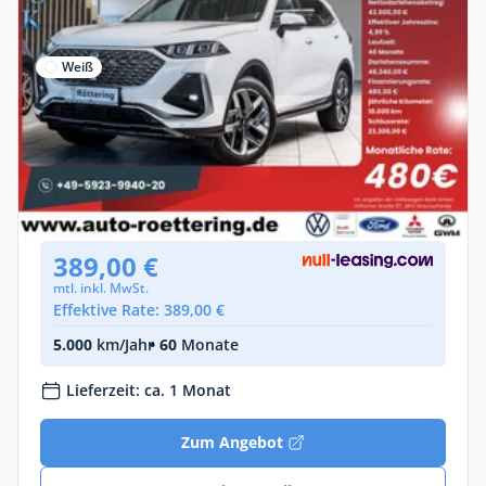
Weiß
Privat & Gewerbe
GWM Wey 03 Luxury *270 KW
Hybrid •
Automatik •
367 PS (270 kW)
Gebraucht
(2.900 km)
• EZ: 07/2025
389,00 €
mtl. inkl. MwSt.
Effektive Rate: 389,00 €
5.000
km/Jahr
• 60
Monate
Lieferzeit: ca. 1 Monat
Zum Angebot