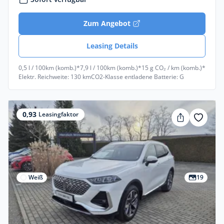
Zum Angebot
Leasing Details
0,5 l / 100km (komb.)*
7,9 l / 100km (komb.)*
15 g CO₂ / km (komb.)*
Elektr. Reichweite: 130 km
CO2-Klasse entladene Batterie: G
0,93
Leasingfaktor
Weiß
19
Privat & Gewerbe
GWM WEY 03 2.0T PHEV LUXURY