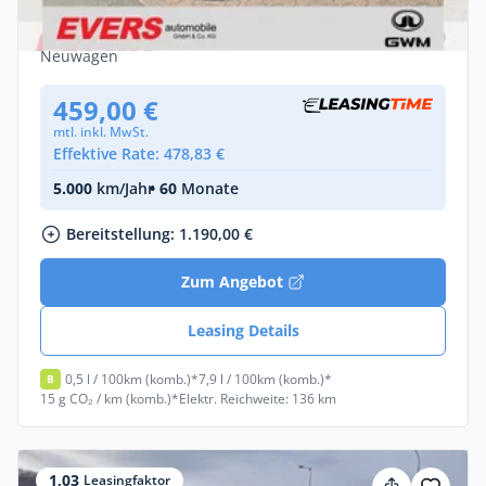
*HUD *2 Tonnen Anhängelast
Benzin •
Automatik •
204 PS (150 kW)
Neuwagen
459,00 €
mtl. inkl. MwSt.
Effektive Rate: 478,83 €
5.000
km/Jahr
• 60
Monate
Bereitstellung: 1.190,00 €
Zum Angebot
Leasing Details
0,5 l / 100km (komb.)*
7,9 l / 100km (komb.)*
B
15 g CO₂ / km (komb.)*
Elektr. Reichweite: 136 km
1,03
Leasingfaktor