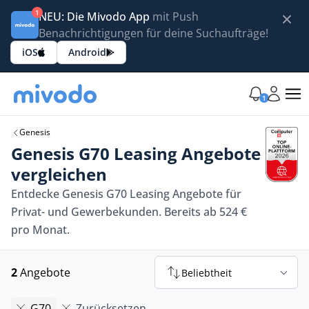
1
NEU: Die Mivodo App
mit Push
Benachrichtigungen für deine Suchaufträge!
iOS
Android
1
Genesis
Genesis G70 Leasing Angebote
vergleichen
Entdecke Genesis G70 Leasing Angebote für
Privat- und Gewerbekunden. Bereits ab 524 €
pro Monat.
2
Angebote
Beliebtheit
G70
Zurücksetzen