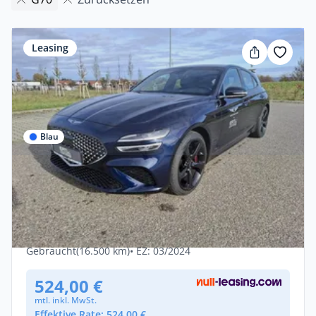
Leasing
Blau
Privat
Genesis G70 GX8 Shooting Brake 2.0T
AWD Sport
Benzin •
Automatik •
245 PS (180 kW)
Gebraucht
(16.500 km)
• EZ: 03/2024
524,00 €
mtl. inkl. MwSt.
Effektive Rate: 524,00 €