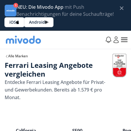
1
NEU: Die Mivodo App
mit Push
Benachrichtigungen für deine Suchaufträge!
iOS
Android
Alle Marken
Ferrari Leasing Angebote
vergleichen
Entdecke Ferrari Leasing Angebote für Privat-
und Gewerbekunden. Bereits ab 1.579 € pro
Monat.
California
SF90
Ro