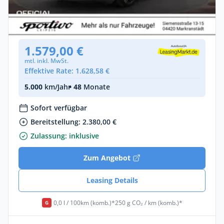
Ferrari California T
Benzin •
Automatik •
560 PS (412 kW)
Gebraucht
(43.212 km)
• EZ: 05/2015
1.579,00 €
mtl. inkl. MwSt.
Effektive Rate: 1.628,58 €
5.000
km/Jahr
• 48
Monate
Sofort verfügbar
Bereitstellung: 2.380,00 €
Zulassung: inklusive
Zum Angebot
Leasing Details
0,0 l / 100km (komb.)*
250 g CO₂ / km (komb.)*
G