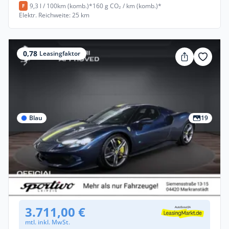
9,3 l / 100km (komb.)*
160 g CO₂ / km (komb.)*
F
Elektr. Reichweite: 25 km
0,78
Leasingfaktor
Blau
19
Gewerbe
Ferrari 296 GTB
Benzin •
Automatik •
829 PS (610 kW)
Gebraucht
(1.065 km)
• EZ: 09/2025
3.711,00 €
mtl. inkl. MwSt.