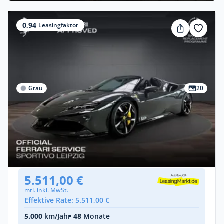
0,94
Leasingfaktor
Grau
20
Gewerbe
Ferrari SF90 Spider *Sonderfinanzierung*
Benzin •
Automatik •
999 PS (735 kW)
Gebraucht
(5.604 km)
• EZ: 03/2023
5.511,00 €
mtl. inkl. MwSt.
Effektive Rate: 5.511,00 €
5.000
km/Jahr
• 48
Monate