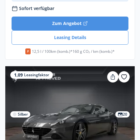
Sofort verfügbar
Zum Angebot
Leasing Details
12,5 l / 100km (komb.)*
160 g CO₂ / km (komb.)*
F
1,09
Leasingfaktor
Silber
20
Gewerbe