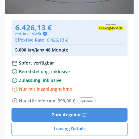
Benzin •
Automatik •
1002 PS (737 kW)
Gebraucht
(300 km)
• EZ: 11/2023
6.426,13 €
mtl. inkl. MwSt.
Effektive Rate: 6.426,13 €
5.000
km/Jahr
• 48
Monate
Sofort verfügbar
Bereitstellung: inklusive
Zulassung: inklusive
Nur mit Inzahlungnahme
Haustürlieferung: 999,00 €
optional
Zum Angebot
Leasing Details