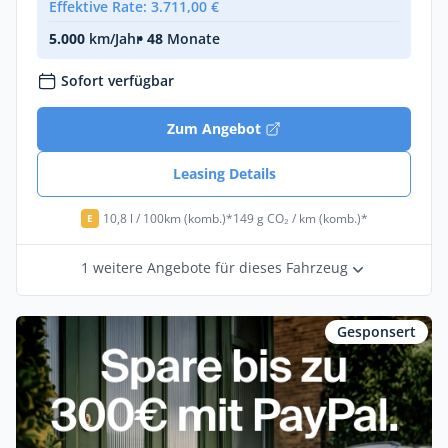
Effektive Rate: 3.711,00 €
5.000
km/Jahr
• 48
Monate
Sofort verfügbar
Zum Angebot
Leasing Details
10,8 l / 100km (komb.)*
149 g CO₂ / km (komb.)*
E
1 weitere Angebote für dieses Fahrzeug
Gesponsert