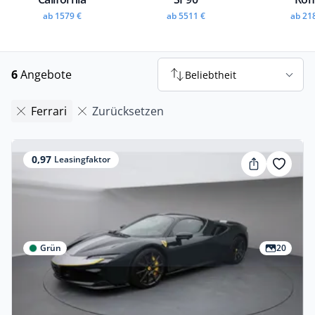
ab 1579 €
ab 5511 €
ab 21
6
Angebote
Beliebtheit
Ferrari
Zurücksetzen
0,97
Leasingfaktor
Grün
20
Gewerbe
Ferrari SF90